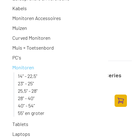
Kabels
Monitoren Accessoires
Muizen
Curved Monitoren
Muis + Toetsenbord
PC's
Monitoren
SONY Bravia Professional Displays FW-
65BZ35L - 65" diagonale klasse BZ35L Series
14" - 22,5"
led-achtergrondverlichting lcd-scherm
23" - 25"
Op voorraad
·
FW-65BZ35L
25,5" - 28"
1.153,-
28" - 40"
952,89 excl. BTW
40" - 54"
Toevoege
55" en groter
Tablets
Laptops