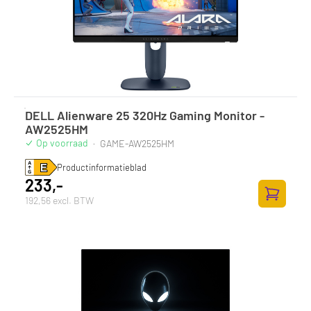
DELL Alienware 25 320Hz Gaming Monitor -
AW2525HM
Op voorraad
·
GAME-AW2525HM
Productinformatieblad
233,-
192,56 excl. BTW
Toevoege