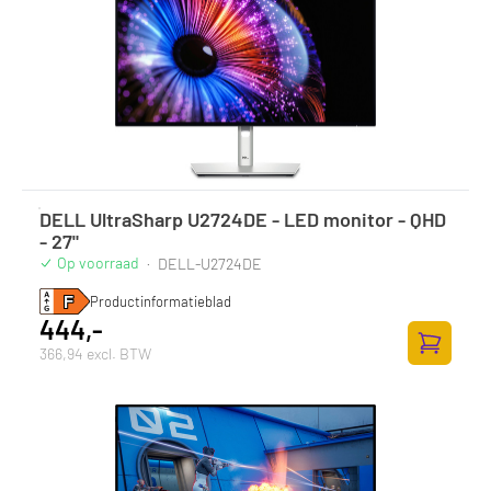
DELL UltraSharp U2724DE - LED monitor - QHD
- 27"
Op voorraad
·
DELL-U2724DE
Productinformatieblad
444,-
366,94 excl. BTW
Toevoege