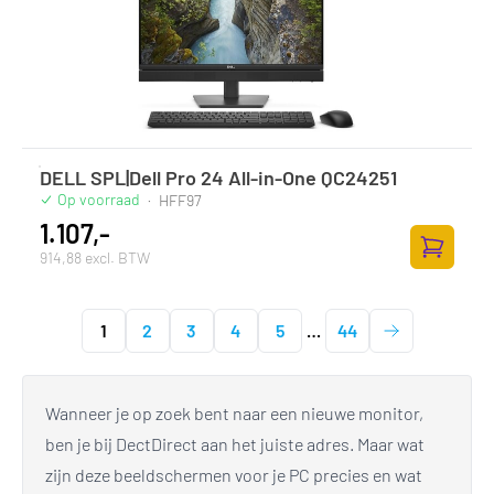
DELL SPL|Dell Pro 24 All-in-One QC24251
Op voorraad
·
HFF97
1.107,-
914,88 excl. BTW
Toevoege
1
2
3
4
5
…
44
Wanneer je op zoek bent naar een nieuwe monitor,
ben je bij DectDirect aan het juiste adres. Maar wat
zijn deze beeldschermen voor je PC precies en wat