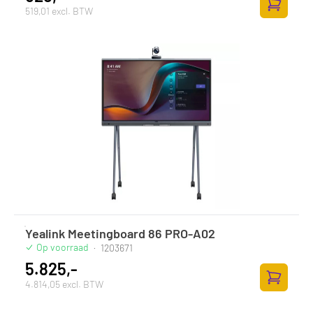
519,01 excl. BTW
Toevoege
Yealink Meetingboard 86 PRO-A02
Op voorraad
·
1203671
5.825,-
4.814,05 excl. BTW
Toevoege