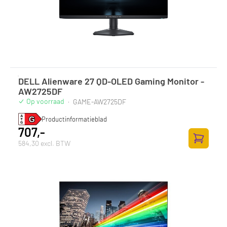
DELL Alienware 27 QD-OLED Gaming Monitor -
AW2725DF
Op voorraad
·
GAME-AW2725DF
Productinformatieblad
707,-
584,30 excl. BTW
Toevoege