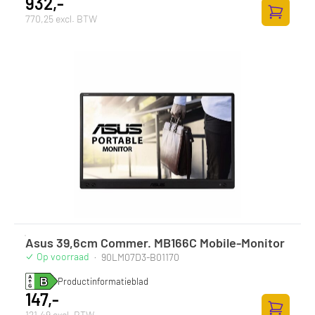
932,-
770,25 excl. BTW
Toevoege
Asus 39,6cm Commer. MB166C Mobile-Monitor
Op voorraad
·
90LM07D3-B01170
Productinformatieblad
147,-
121,49 excl. BTW