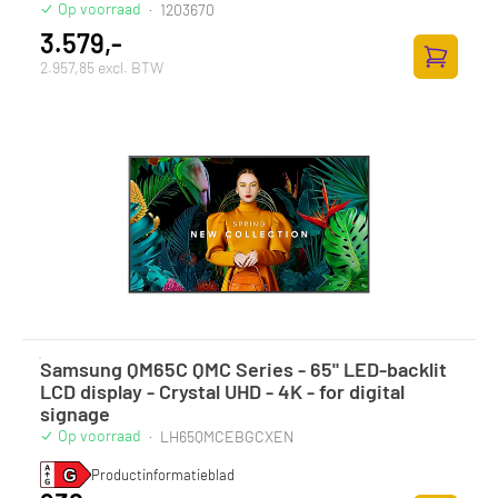
Op voorraad
·
1203670
3.579,-
2.957,85 excl. BTW
Toevoege
Samsung QM65C QMC Series - 65" LED-backlit
LCD display - Crystal UHD - 4K - for digital
signage
Op voorraad
·
LH65QMCEBGCXEN
Productinformatieblad