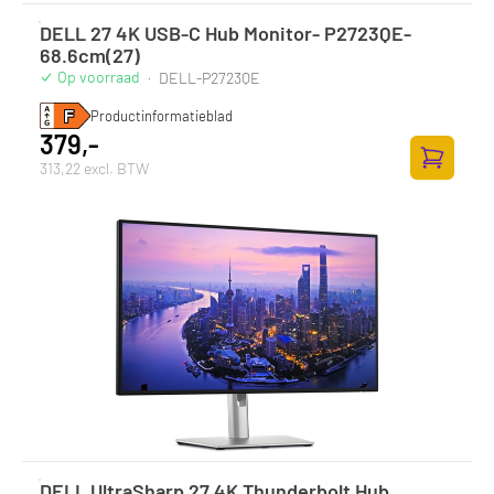
DELL 27 4K USB-C Hub Monitor- P2723QE-
68.6cm(27)
Op voorraad
·
DELL-P2723QE
Productinformatieblad
379,-
313,22 excl. BTW
Toevoege
DELL UltraSharp 27 4K Thunderbolt Hub