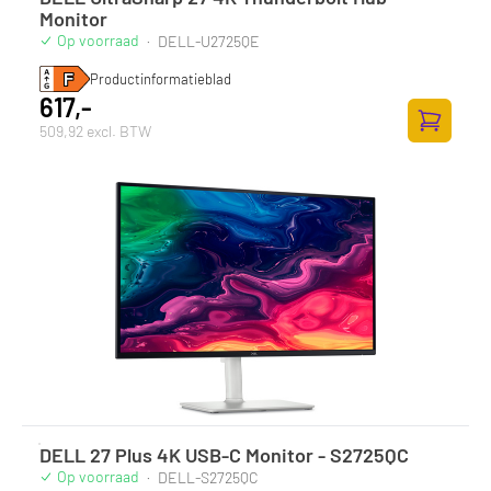
Monitor
Op voorraad
·
DELL-U2725QE
Productinformatieblad
617,-
509,92 excl. BTW
Toevoege
DELL 27 Plus 4K USB-C Monitor - S2725QC
Op voorraad
·
DELL-S2725QC