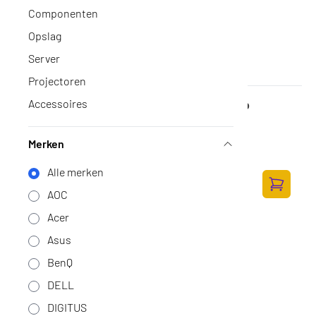
Componenten
Opslag
Server
Projectoren
DELL UltraSharp 32 4K Thunderbolt Hub
Accessoires
Monitor
Op voorraad
·
DELL-U3225QE
Merken
Productinformatieblad
805,-
Alle merken
665,29 excl. BTW
AOC
Toevoege
Acer
Asus
BenQ
DELL
DIGITUS