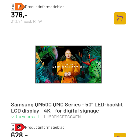
Productinformatieblad
376,-
310,74 excl. BTW
Toevoege
Samsung QM50C QMC Series - 50" LED-backlit
LCD display - 4K - for digital signage
Op voorraad
·
LH50QMCEPGCXEN
Productinformatieblad
628,-