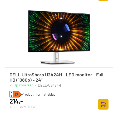
Toevoege
DELL UltraSharp U2424H - LED monitor - Full
HD (1080p) - 24"
Op voorraad
·
DELL-U2424H
Productinformatieblad
214,-
176,86 excl. BTW
Toevoege