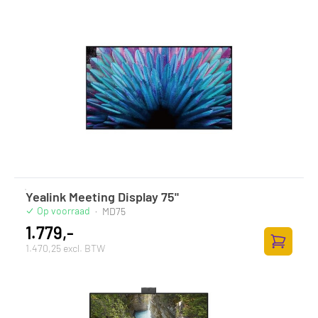
Yealink Meeting Display 75"
Op voorraad
·
MD75
1.779,-
1.470,25 excl. BTW
Toevoege