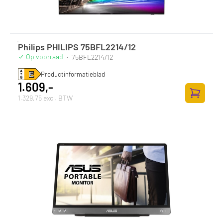
Philips PHILIPS 75BFL2214/12
Op voorraad
·
75BFL2214/12
Productinformatieblad
1.609,-
1.329,75 excl. BTW
Toevoege