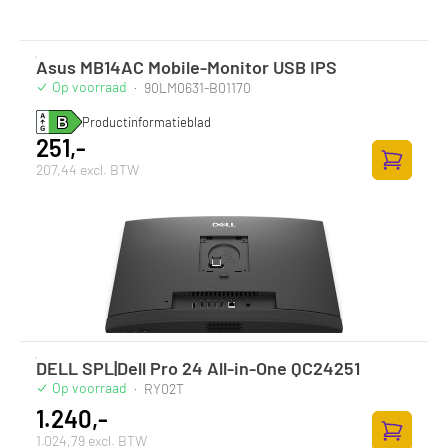
Asus MB14AC Mobile-Monitor USB IPS
Op voorraad
·
90LM0631-B01170
Productinformatieblad
251,-
207,44 excl. BTW
Toevoege
DELL SPL|Dell Pro 24 All-in-One QC24251
Op voorraad
·
RY02T
1.240,-
1.024,79 excl. BTW