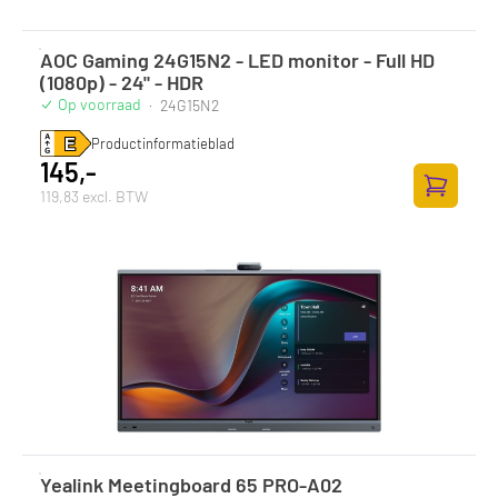
AOC Gaming 24G15N2 - LED monitor - Full HD
(1080p) - 24" - HDR
Op voorraad
·
24G15N2
Productinformatieblad
145,-
119,83 excl. BTW
Toevoege
Yealink Meetingboard 65 PRO-A02