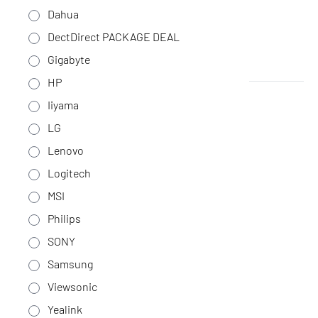
Dahua
DectDirect PACKAGE DEAL
Gigabyte
HP
MSI MAG 27CQ6F
Iiyama
Geen voorraad
·
MAG 27CQ6F
LG
Lenovo
175,-
Logitech
144,63 excl. BTW
MSI
Philips
SONY
Samsung
Viewsonic
Yealink