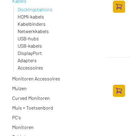
Kabels
91,-
Dockingstations
75,21 excl. BTW
Toevoege
HDMI-kabels
Kabelbinders
Netwerkkabels
USB-hubs
USB-kabels
DisplayPort
Adapters
DELL Pro Thunderbolt 4 Smart Dock -
Accessoires
SD25TB4
Op voorraad
·
DELL-SD25TB4
Monitoren Accessoires
238,-
Muizen
196,69 excl. BTW
Toevoege
Curved Monitoren
Muis + Toetsenbord
PC's
Monitoren