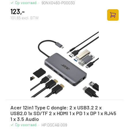
Op voorraad
·
90NX0460-P00030
123,-
101,65 excl. BTW
Toevoege
Acer 12in1 Type C dongle: 2 x USB3.2 2 x
USB2.0 1x SD/TF 2 x HDMI 1 x PD 1 x DP 1 x RJ45
1 x 3.5 Audio
Op voorraad
·
HP.DSCAB.009