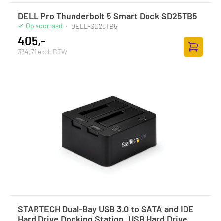
DELL Pro Thunderbolt 5 Smart Dock SD25TB5
Op voorraad
·
DELL-SD25TB5
405,-
334,71 excl. BTW
Toevoege
STARTECH Dual-Bay USB 3.0 to SATA and IDE
Hard Drive Docking Station, USB Hard Drive