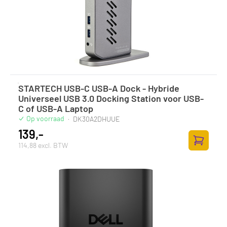
STARTECH USB-C USB-A Dock - Hybride
Universeel USB 3.0 Docking Station voor USB-
C of USB-A Laptop
Op voorraad
·
DK30A2DHUUE
139,-
114,88 excl. BTW
Toevoege