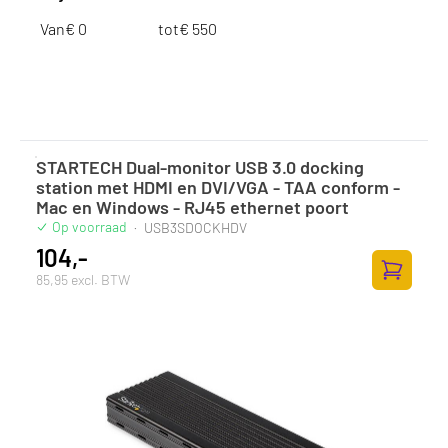
Van
€
tot
€
STARTECH Dual-monitor USB 3.0 docking
station met HDMI en DVI/VGA - TAA conform -
Mac en Windows - RJ45 ethernet poort
Op voorraad
·
USB3SDOCKHDV
104,-
85,95 excl. BTW
Toevoege