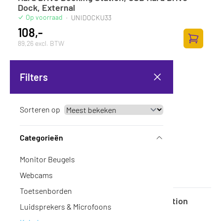
Dock, External
Op voorraad
·
UNIDOCKU33
108,-
89,26 excl. BTW
Toevoege
Filters
Sorteren op
Categorieën
Monitor Beugels
Webcams
Toetsenborden
DELL Mobile Adapter DA310 Dockingstation
Luidsprekers & Microfoons
Op voorraad
·
DELL-DA310