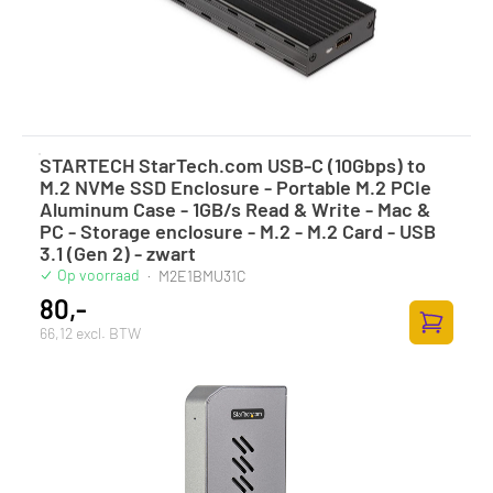
STARTECH StarTech.com USB-C (10Gbps) to
M.2 NVMe SSD Enclosure - Portable M.2 PCIe
Aluminum Case - 1GB/s Read & Write - Mac &
PC - Storage enclosure - M.2 - M.2 Card - USB
3.1 (Gen 2) - zwart
Op voorraad
·
M2E1BMU31C
80,-
66,12 excl. BTW
Toevoege