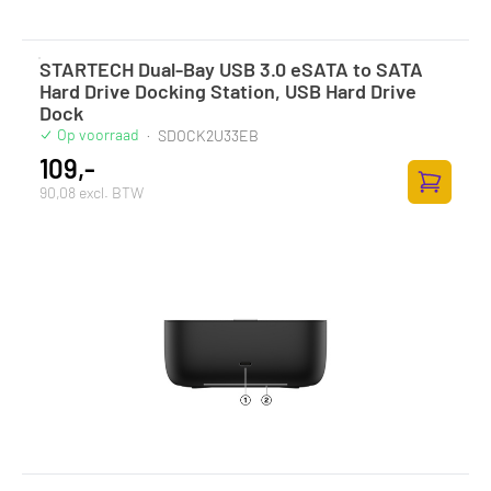
STARTECH Dual-Bay USB 3.0 eSATA to SATA
Hard Drive Docking Station, USB Hard Drive
Dock
Op voorraad
·
SDOCK2U33EB
109,-
90,08 excl. BTW
Toevoege