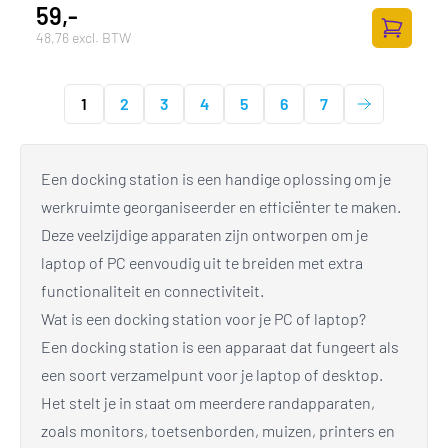
59,-
48,76 excl. BTW
Toevoege
1
2
3
4
5
6
7
Een docking station is een handige oplossing om je
werkruimte georganiseerder en efficiënter te maken.
Deze veelzijdige apparaten zijn ontworpen om je
laptop of PC eenvoudig uit te breiden met extra
functionaliteit en connectiviteit.
Wat is een docking station voor je PC of laptop?
Een docking station is een apparaat dat fungeert als
een soort verzamelpunt voor je laptop of desktop.
Het stelt je in staat om meerdere randapparaten,
zoals monitors, toetsenborden, muizen, printers en