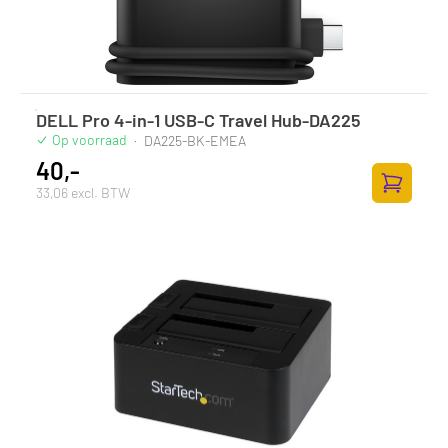
DELL Pro 4-in-1 USB-C Travel Hub-DA225
Op voorraad
·
DA225-BK-EMEA
40,-
33,06 excl. BTW
Toevoege