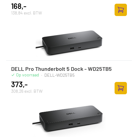
168,-
138,84 excl. BTW
Toevoege
DELL Pro Thunderbolt 5 Dock - WD25TB5
Op voorraad
·
DELL-WD25TB5
373,-
308,26 excl. BTW
Toevoege