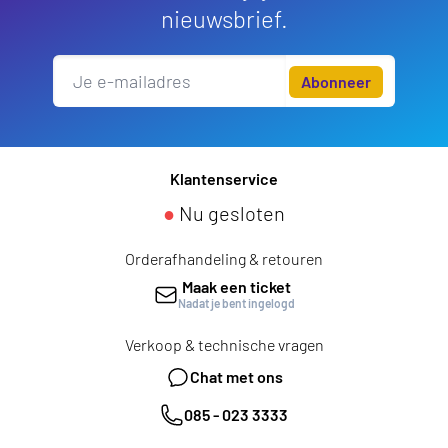
nieuwsbrief.
Abonneer
Klantenservice
●
Nu gesloten
Orderafhandeling & retouren
Maak een ticket
Nadat je bent ingelogd
Verkoop & technische vragen
Chat met ons
085 - 023 3333