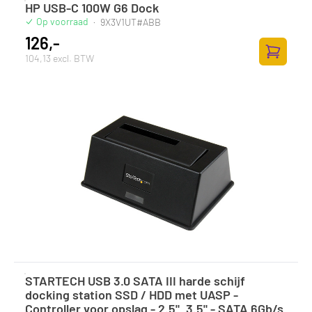
HP USB-C 100W G6 Dock
Op voorraad
·
9X3V1UT#ABB
126,-
104,13 excl. BTW
Toevoege
STARTECH USB 3.0 SATA III harde schijf
docking station SSD / HDD met UASP -
Controller voor opslag - 2.5", 3.5" - SATA 6Gb/s