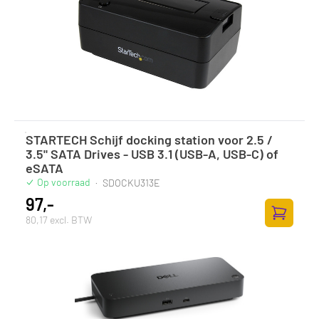
STARTECH Schijf docking station voor 2.5 /
3.5" SATA Drives - USB 3.1 (USB-A, USB-C) of
eSATA
Op voorraad
·
SDOCKU313E
97,-
80,17 excl. BTW
Toevoege