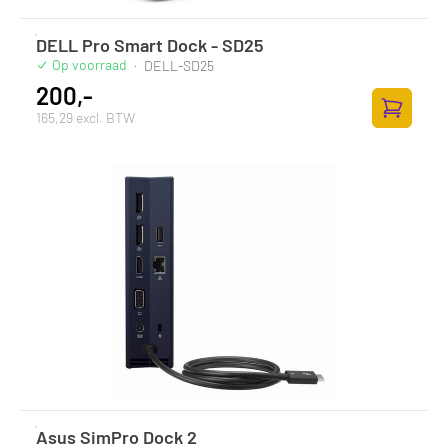
DELL Pro Smart Dock - SD25
Op voorraad
·
DELL-SD25
200,-
165,29 excl. BTW
Toevoege
Asus SimPro Dock 2