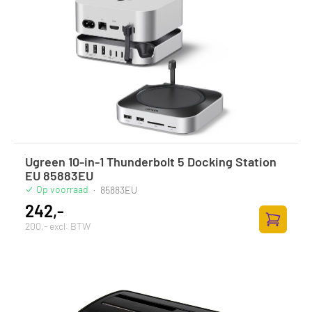
Ugreen 10-in-1 Thunderbolt 5 Docking Station
EU 85883EU
Op voorraad
·
85883EU
242,-
200,- excl. BTW
Toevoege