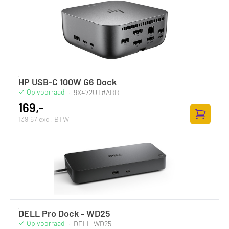
HP USB-C 100W G6 Dock
Op voorraad
·
9X472UT#ABB
169,-
139,67 excl. BTW
Toevoege
DELL Pro Dock - WD25
Op voorraad
·
DELL-WD25