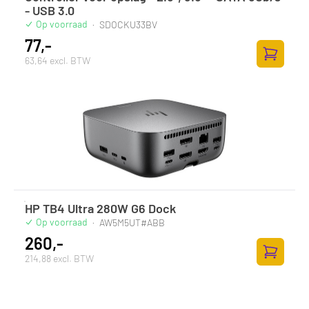
- USB 3.0
Op voorraad
·
SDOCKU33BV
77,-
63,64 excl. BTW
Toevoege
HP TB4 Ultra 280W G6 Dock
Op voorraad
·
AW5M5UT#ABB
260,-
214,88 excl. BTW
Toevoege