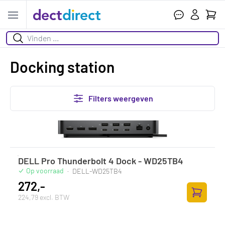
Wink
Open menu
Zoeken
Docking station
Filters weergeven
DELL Pro Thunderbolt 4 Dock - WD25TB4
Op voorraad
·
DELL-WD25TB4
272,-
224,79 excl. BTW
Toevoege