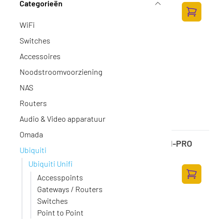
124,-
Categorieën
102,48 excl. BTW
Toevoege
WiFi
Switches
Accessoires
Noodstroomvoorziening
NAS
Routers
Audio & Video apparatuur
Omada
Ubiquiti UniFi Dream Machine Pro - UDM-PRO
Ubiquiti
Op voorraad
·
UDM-PRO
Ubiquiti Unifi
419,-
Accesspoints
346,28 excl. BTW
Toevoege
Gateways / Routers
Switches
Point to Point