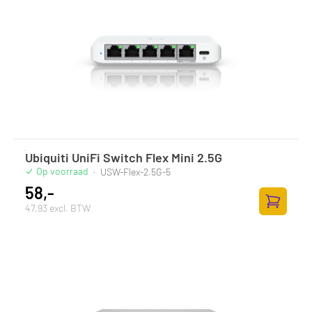
Ubiquiti UniFi Switch Flex Mini 2.5G
Op voorraad
·
USW-Flex-2.5G-5
58,-
47,93 excl. BTW
Toevoege