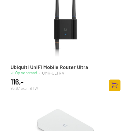
Ubiquiti UniFi Mobile Router Ultra
Op voorraad
·
UMR-ULTRA
116,-
95,87 excl. BTW
Toevoege