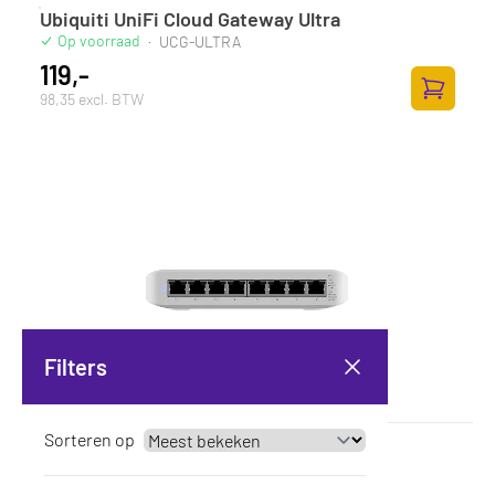
Ubiquiti UniFi Cloud Gateway Ultra
Op voorraad
·
UCG-ULTRA
119,-
98,35 excl. BTW
Toevoege
Filters
Sorteren op
Ubiquiti UniFi Switch Lite 8 PoE
Op voorraad
·
USW-Lite-8-POE