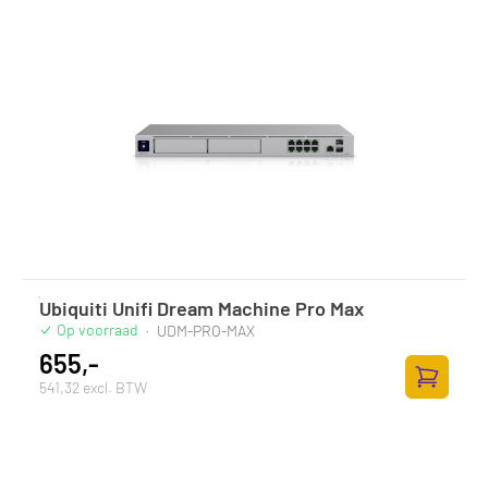
Ubiquiti Unifi Dream Machine Pro Max
Op voorraad
·
UDM-PRO-MAX
655,-
541,32 excl. BTW
Toevoege