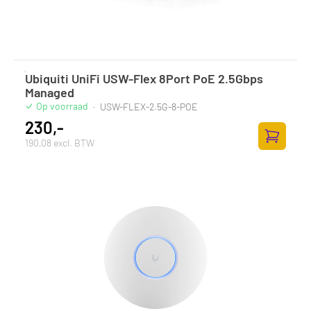
Ubiquiti UniFi USW-Flex 8Port PoE 2.5Gbps
Managed
Op voorraad
·
USW-FLEX-2.5G-8-POE
230,-
190,08 excl. BTW
Toevoege