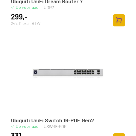
Ubiquiti UniFi Dream Router 7
Op voorraad
·
UDR7
299,-
247,11 excl. BTW
Toevoege
Ubiquiti UniFi Switch 16-POE Gen2
Op voorraad
·
USW-16-POE
331,-