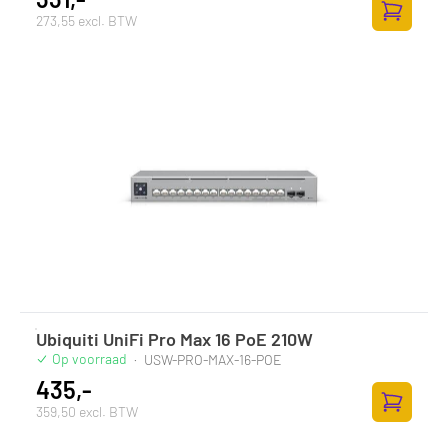
273,55 excl. BTW
Toevoege
Ubiquiti UniFi Pro Max 16 PoE 210W
Op voorraad
·
USW-PRO-MAX-16-POE
435,-
359,50 excl. BTW
Toevoege