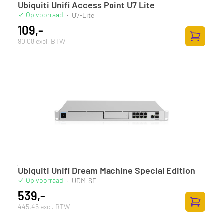
Ubiquiti Unifi Access Point U7 Lite
Op voorraad
·
U7-Lite
109,-
90,08 excl. BTW
Toevoege
Ubiquiti Unifi Dream Machine Special Edition
Op voorraad
·
UDM-SE
539,-
445,45 excl. BTW
Toevoege