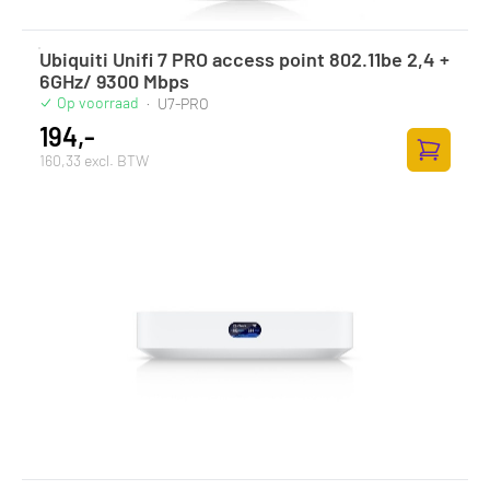
Ubiquiti Unifi 7 PRO access point 802.11be 2,4 +
6GHz/ 9300 Mbps
Op voorraad
·
U7-PRO
194,-
160,33 excl. BTW
Toevoege