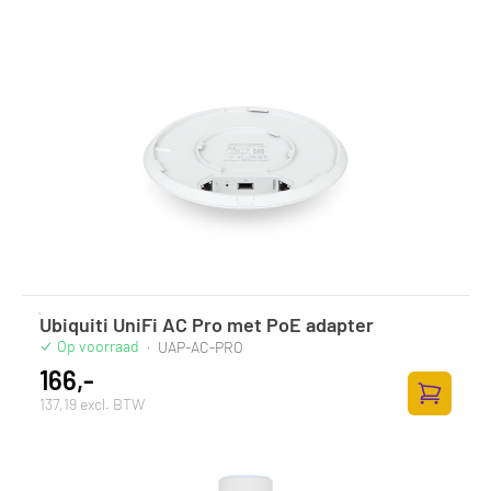
Ubiquiti UniFi AC Pro met PoE adapter
Op voorraad
·
UAP-AC-PRO
166,-
137,19 excl. BTW
Toevoege