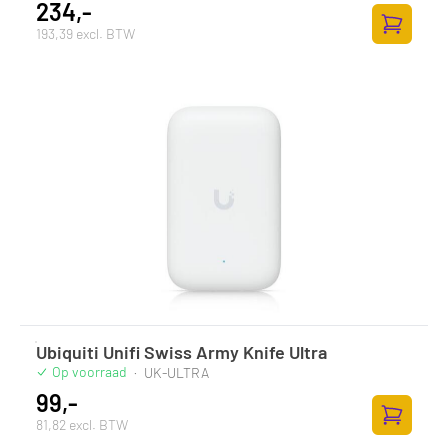
234,-
193,39 excl. BTW
Toevoege
Ubiquiti Unifi Swiss Army Knife Ultra
Op voorraad
·
UK-ULTRA
99,-
81,82 excl. BTW
Toevoege