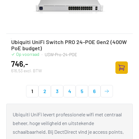
Ubiquiti UniFi Switch PRO 24-POE Gen2 (400W
PoE budget)
Op voorraad
·
USW-Pro-24-POE
746,-
616,53 excl. BTW
Toevoege
1
2
3
4
5
6
Ubiquiti UniFi levert professionele wifi met centraal
beheer, hoge veiligheid en uitstekende
schaalbaarheid. Bij DectDirect vind je access points,