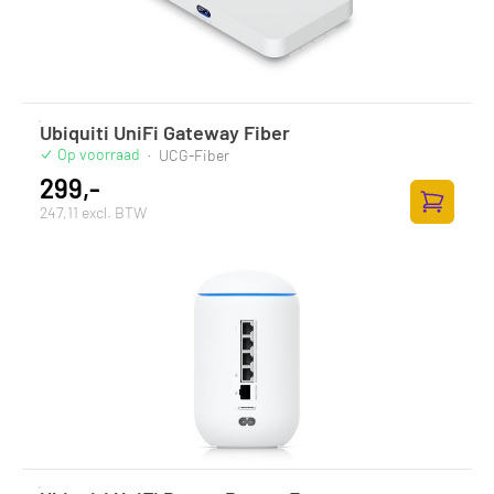
Ubiquiti UniFi Gateway Fiber
Op voorraad
·
UCG-Fiber
299,-
247,11 excl. BTW
Toevoege