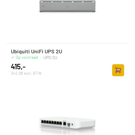
Ubiquiti UniFi UPS 2U
Op voorraad
·
UPS-2U
415,-
342,98 excl. BTW
Toevoege