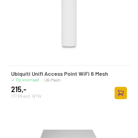
Ubiquiti Unifi Access Point WiFi 6 Mesh
Op voorraad
·
U6-Mesh
215,-
177,69 excl. BTW
Toevoege