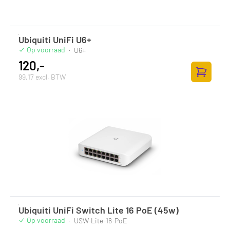
Ubiquiti UniFi U6+
Op voorraad
·
U6+
120,-
99,17 excl. BTW
Toevoege
Ubiquiti UniFi Switch Lite 16 PoE (45w)
Op voorraad
·
USW-Lite-16-PoE