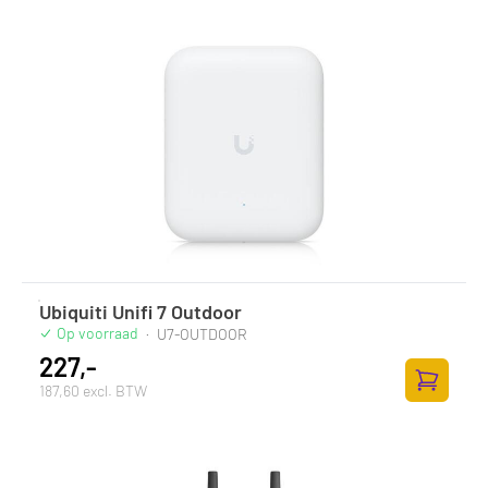
Ubiquiti Unifi 7 Outdoor
Op voorraad
·
U7-OUTDOOR
227,-
187,60 excl. BTW
Toevoege