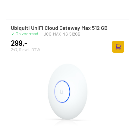
Ubiquiti UniFi Cloud Gateway Max 512 GB
Op voorraad
·
UCG-MAX-NS-512GB
299,-
247,11 excl. BTW
Toevoege