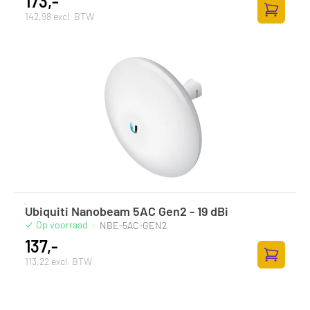
173,-
142,98 excl. BTW
Toevoege
Ubiquiti Nanobeam 5AC Gen2 - 19 dBi
Op voorraad
·
NBE-5AC-GEN2
137,-
113,22 excl. BTW
Toevoege