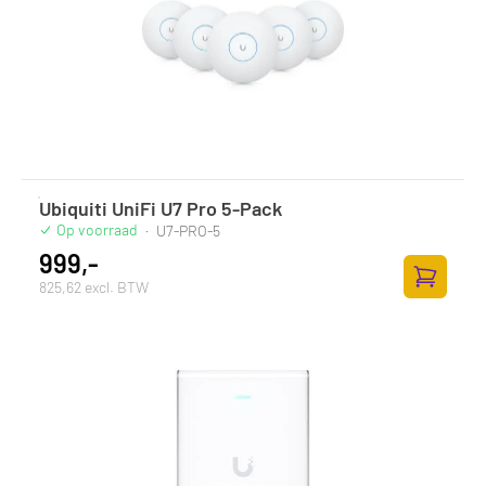
Ubiquiti UniFi U7 Pro 5-Pack
Op voorraad
·
U7-PRO-5
999,-
825,62 excl. BTW
Toevoege