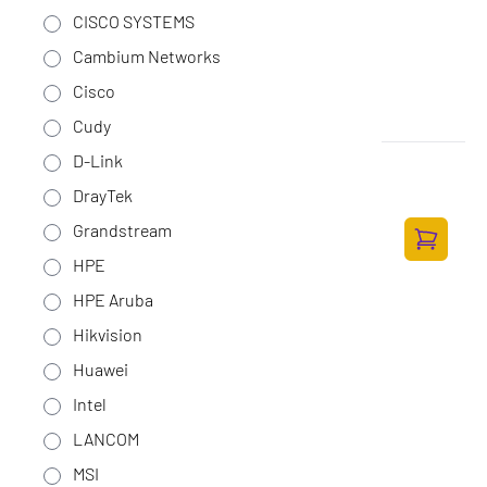
CISCO SYSTEMS
Cambium Networks
Cisco
Cudy
D-Link
Ubiquiti Unifi Access Point WiFi 6 Mesh
Op voorraad
·
U6-Mesh
DrayTek
215,-
Grandstream
177,69 excl. BTW
Toevoege
HPE
HPE Aruba
Hikvision
Huawei
Intel
LANCOM
MSI