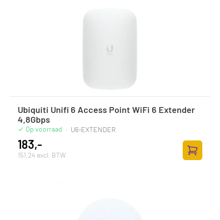
Ubiquiti Unifi 6 Access Point WiFi 6 Extender
4,8Gbps
Op voorraad
·
U6-EXTENDER
183,-
151,24 excl. BTW
Toevoege