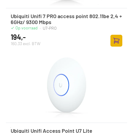
Ubiquiti Unifi 7 PRO access point 802.11be 2,4 +
6GHz/ 9300 Mbps
Op voorraad
·
U7-PRO
194,-
160,33 excl. BTW
Toevoege
Ubiquiti Unifi Access Point U7 Lite