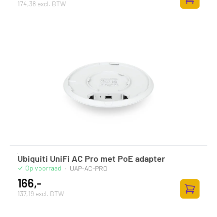
174,38 excl. BTW
Toevoege
Ubiquiti UniFi AC Pro met PoE adapter
Op voorraad
·
UAP-AC-PRO
166,-
137,19 excl. BTW
Toevoege