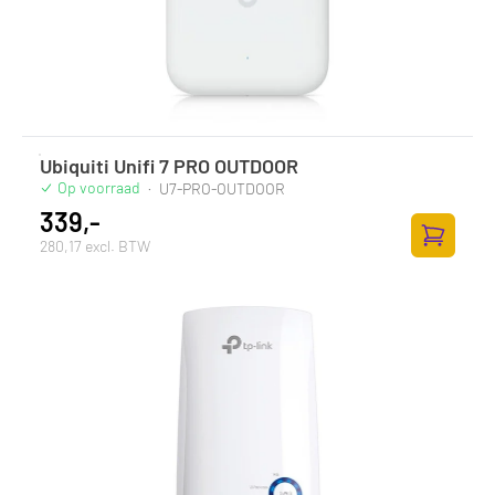
Ubiquiti Unifi 7 PRO OUTDOOR
Op voorraad
·
U7-PRO-OUTDOOR
339,-
280,17 excl. BTW
Toevoege