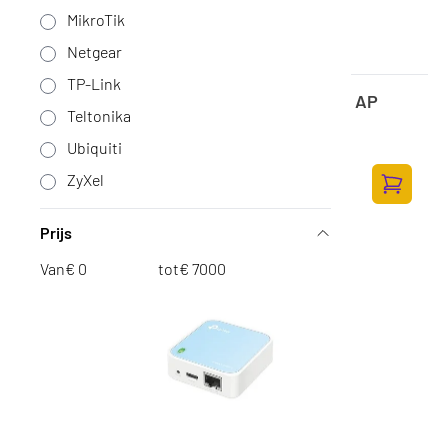
MikroTik
Netgear
TP-Link
Ubiquiti UniFi 6 Pro Access Point Wifi 6 AP
Teltonika
5,3Gbps 300+ clients
Op voorraad
·
U6-PRO
Ubiquiti
172,-
ZyXel
142,15 excl. BTW
Toevoege
Prijs
Van
€
tot
€