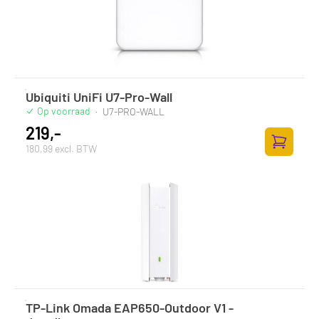
Ubiquiti UniFi U7-Pro-Wall
Op voorraad
·
U7-PRO-WALL
219,-
180,99 excl. BTW
Toevoege
TP-Link Omada EAP650-Outdoor V1 -