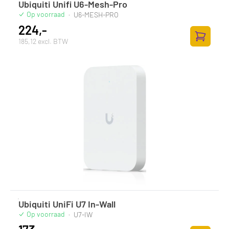
Ubiquiti Unifi U6-Mesh-Pro
Op voorraad
·
U6-MESH-PRO
224,-
185,12 excl. BTW
Toevoege
Ubiquiti UniFi U7 In-Wall
Op voorraad
·
U7-IW