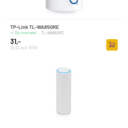
TP-Link TL-WA850RE
Op voorraad
·
TL-WA850RE
31,-
25,62 excl. BTW
Toevoege