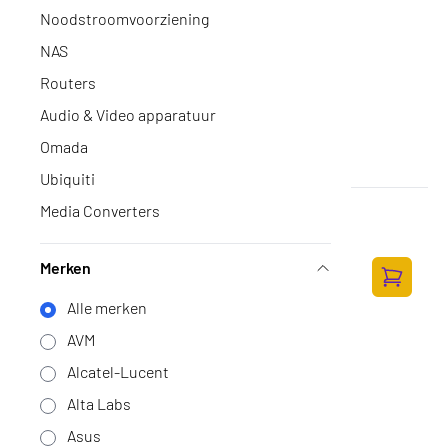
Noodstroomvoorziening
NAS
Routers
Audio & Video apparatuur
Omada
Ubiquiti
Media Converters
Ubiquiti UniFi U6+
Op voorraad
·
U6+
120,-
Merken
99,17 excl. BTW
Toevoege
Alle merken
AVM
Alcatel-Lucent
Alta Labs
Asus