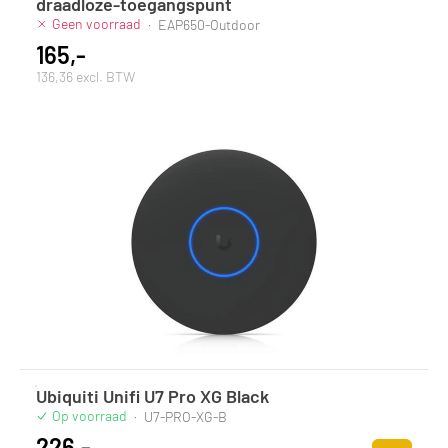
draadloze-toegangspunt
Geen voorraad
·
EAP650-Outdoor
165,-
136,36 excl. BTW
Ubiquiti Unifi U7 Pro XG Black
Op voorraad
·
U7-PRO-XG-B
226,-