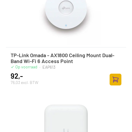
TP-Link Omada - AX1800 Ceiling Mount Dual-
Band Wi-Fi 6 Access Point
Op voorraad
·
EAP613
92,-
76,03 excl. BTW
Toevoege