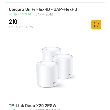
Ubiquiti UniFi FlexHD - UAP-FlexHD
Op voorraad
·
UAP-FlexHD
210,-
173,55 excl. BTW
Toevoege
TP-Link Deco X20 2PSW