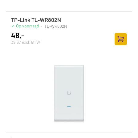
TP-Link TL-WR802N
Op voorraad
·
TL-WR802N
48,-
39,67 excl. BTW
Toevoege