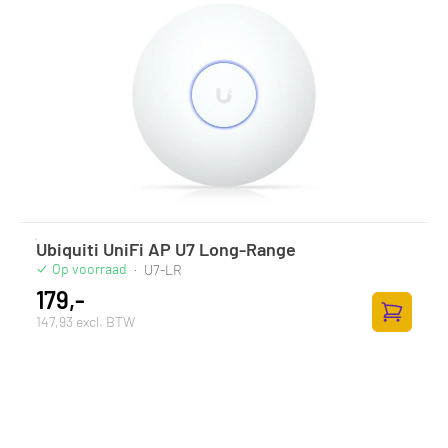
Ubiquiti UniFi AP U7 Long-Range
Op voorraad
·
U7-LR
179,-
147,93 excl. BTW
Toevoege