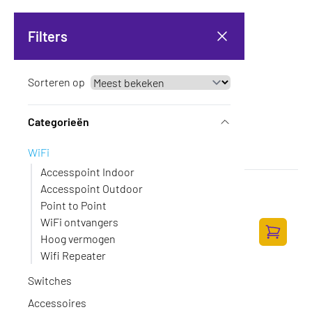
Filters
Sorteren op
Categorieën
WiFi
Accesspoint Indoor
Ubiquiti Unifi Swiss Army Knife Ultra
Accesspoint Outdoor
Op voorraad
·
UK-ULTRA
Point to Point
103,-
WiFi ontvangers
Hoog vermogen
85,12 excl. BTW
Toevoege
Wifi Repeater
Switches
Accessoires