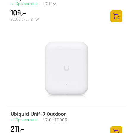
Op voorraad
·
U7-Lite
109,-
90,08 excl. BTW
Toevoege
Ubiquiti Unifi 7 Outdoor
Op voorraad
·
U7-OUTDOOR
211,-