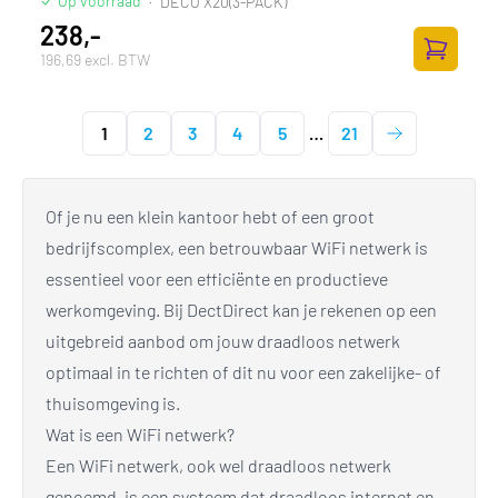
Op voorraad
·
DECO X20(3-PACK)
238,-
196,69 excl. BTW
Toevoege
1
2
3
4
5
…
21
Of je nu een klein kantoor hebt of een groot
bedrijfscomplex, een betrouwbaar WiFi netwerk is
essentieel voor een efficiënte en productieve
werkomgeving. Bij DectDirect kan je rekenen op een
uitgebreid aanbod om jouw draadloos netwerk
optimaal in te richten of dit nu voor een zakelijke- of
thuisomgeving is.
Wat is een WiFi netwerk?
Een WiFi netwerk, ook wel draadloos netwerk
genoemd, is een systeem dat draadloos internet en