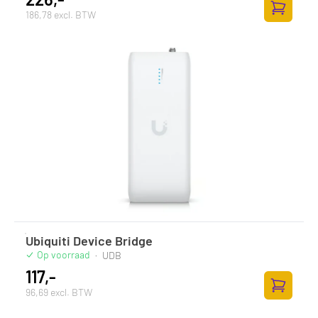
186,78 excl. BTW
Toevoege
Ubiquiti Device Bridge
Op voorraad
·
UDB
117,-
96,69 excl. BTW
Toevoege