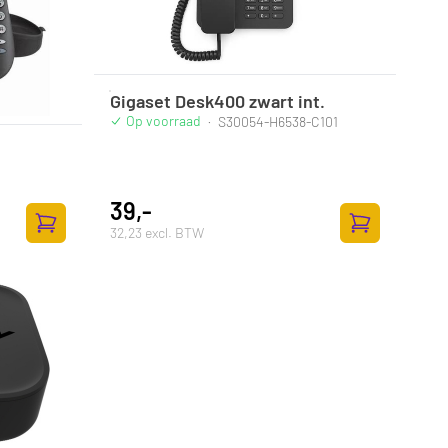
Gigaset Desk400 zwart int.
Op voorraad
·
S30054-H6538-C101
39,-
32,23 excl. BTW
Toevoegen aan winkelwagen
Toevoegen aan