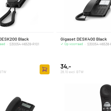
 DESK200 Black
Gigaset DESK400 Black
raad
Op voorraad
·
S30054-H6539-R101
·
S30054-H6538-
34,-
 BTW
28,10 excl. BTW
Toevoegen aan winkelwagen