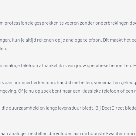
en om professionele gesprekken te voeren zonder onderbrekingen d
ngen, kun je altijd rekenen op je analoge telefoon. Dit maakt het 
den.
n analoge telefoon afhankelijk is van jouw specifieke behoeften. Hi
nk aan nummerherkenning, handsfree bellen, voicemail en geheug
mgeving. Of je nu op zoek bent naar een klassieke telefoon of een
eit die duurzaamheid en lange levensduur biedt. Bij DectDirect bi
 aan analoge toestellen die voldoen aan de hoogste kwaliteitsnor