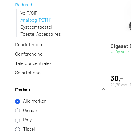
Bedraad
VoIP/SIP
Analoog (PSTN)
Systeemtoestel
Toestel Accessoires
Deurintercom
Gigaset
Op voor
Conferencing
Telefooncentrales
Smartphones
30,-
24,79 excl.
Merken
Alle merken
Gigaset
Poly
Tiptel