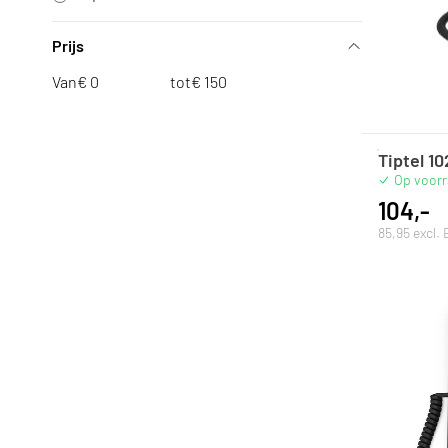
Prijs
Van
€
tot
€
Tiptel 1
Op voor
104,-
85,95 excl.