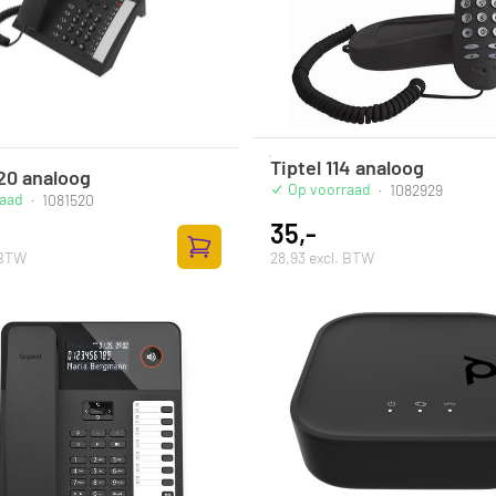
Tiptel 114 analoog
020 analoog
Op voorraad
·
1082929
raad
·
1081520
35,-
 BTW
28,93 excl. BTW
Toevoegen aan winkelwagen