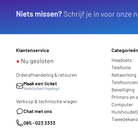
Niets missen?
Schrijf je in voor onze 
Klantenservice
Categorieë
●
Nu gesloten
Headsets
Telefonie
Orderafhandeling & retouren
Networking
Telefooncen
Maak een ticket
Nadat je bent ingelogd
Beveiliging
Printers en 
Verkoop & technische vragen
Computer
Chat met ons
Huishoudeli
Tweedekans
085 - 023 3333