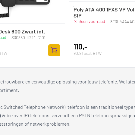
Poly ATA 400 1FXS VP VoI
SIP
Geen voorraad
·
8F3H4AA#AC
Desk 600 Zwart int.
raad
·
S30350-H224-C101
110,-
 BTW
90,91 excl. BTW
Toevoegen aan winkelwagen
betrouwbare en eenvoudige oplossing voor jouw telefonie. We late
sortiment.
c Switched Telephone Network), telefoon is een traditioneel type
P (Voice over IP) telefoons, verzendt een PSTN telefoon spraaksigna
netstoringen of netwerkproblemen.