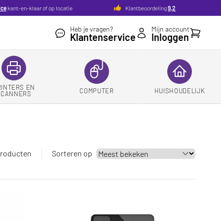
ice
kant-en-klaar of op locatie
Klantbeoordeling
9,2
Heb je vragen?
Mijn account
Winkelw
Klantenservice
Inloggen
RINTERS EN
COMPUTER
HUISHOUDELIJK
SCANNERS
producten
Sorteren op