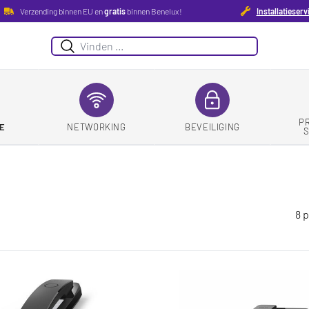
Verzending binnen EU en
gratis
binnen Benelux!
Installatieserv
Zoeken
P
E
NETWORKING
BEVEILIGING
8 