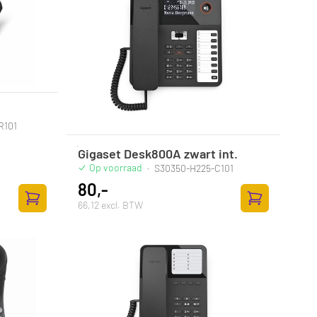
R101
Gigaset Desk800A zwart int.
Op voorraad
·
S30350-H225-C101
80,-
66,12 excl. BTW
Toevoegen aan winkelwagen
Toevoegen aan