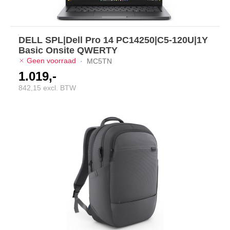
DELL SPL|Dell Pro 14 PC14250|C5-120U|1Y
Basic Onsite QWERTY
Geen voorraad
·
MC5TN
1.019,-
842,15 excl. BTW