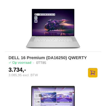
DELL 16 Premium (DA16250) QWERTY
Op voorraad
·
0TT85
3.734,-
3.085,95 excl. BTW
Toevoege