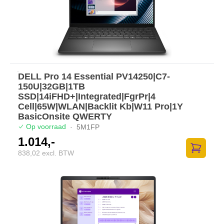
DELL Pro 14 Essential PV14250|C7-
150U|32GB|1TB
SSD|14iFHD+|Integrated|FgrPr|4
Cell|65W|WLAN|Backlit Kb|W11 Pro|1Y
BasicOnsite QWERTY
Op voorraad
·
5M1FP
1.014,-
838,02 excl. BTW
Toevoege