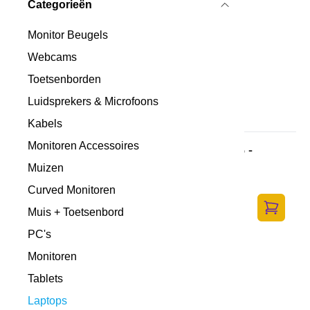
Categorieën
Monitor Beugels
Webcams
Toetsenborden
Luidsprekers & Microfoons
Kabels
Monitoren Accessoires
DELL EcoLoop Pro Slim Briefcase 15 -
notebook carrying case
Muizen
Op voorraad
·
DELL-CC5624S
Curved Monitoren
38,-
Muis + Toetsenbord
31,40 excl. BTW
Toevoege
PC's
Monitoren
Tablets
Laptops