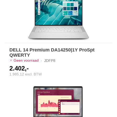
DELL 14 Premium DA14250|1Y ProSpt
QWERTY
Geen voorraad
·
JDFP8
2.402,-
1.985,12 excl. BTW