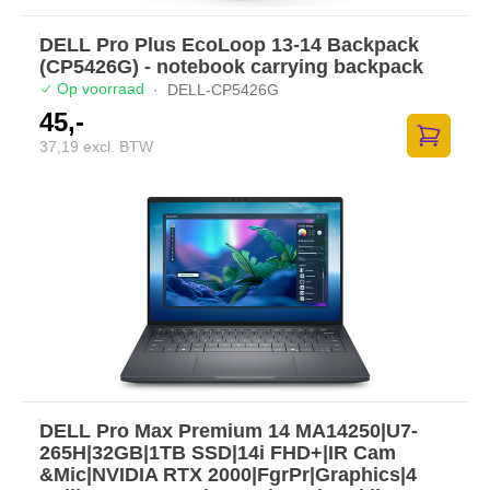
DELL Pro Plus EcoLoop 13-14 Backpack
(CP5426G) - notebook carrying backpack
Op voorraad
·
DELL-CP5426G
45,-
37,19 excl. BTW
Toevoege
DELL Pro Max Premium 14 MA14250|U7-
265H|32GB|1TB SSD|14i FHD+|IR Cam
&Mic|NVIDIA RTX 2000|FgrPr|Graphics|4