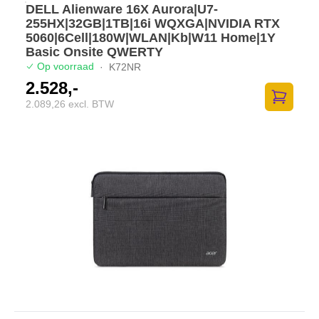
DELL Alienware 16X Aurora|U7-
255HX|32GB|1TB|16i WQXGA|NVIDIA RTX
5060|6Cell|180W|WLAN|Kb|W11 Home|1Y
Basic Onsite QWERTY
Op voorraad
·
K72NR
2.528,-
2.089,26 excl. BTW
Toevoege