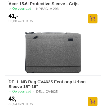
Acer 15.6i Protective Sleeve - Grijs
Op voorraad
·
NP.BAG1A.293
41,-
33,88 excl. BTW
Toevoege
DELL NB Bag CV4625 EcoLoop Urban
Sleeve 15"-16"
Op voorraad
·
DELL-CV4625
43,-
35,54 excl. BTW