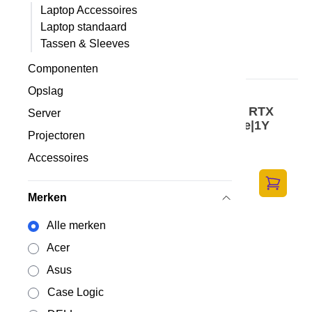
Laptop Accessoires
Laptop standaard
Tassen & Sleeves
Componenten
Opslag
DELL Alienware 16X Aurora|U9-
275HX|32GB|1TB|16i WQXGA|NVIDIA RTX
Server
5070|6Cell|280W|WLAN|Kb|W11 Home|1Y
Projectoren
Basic Onsite QWERTY
Op voorraad
·
MWMXP
Accessoires
2.606,-
2.153,72 excl. BTW
Merken
Toevoege
Alle merken
Acer
Asus
Case Logic