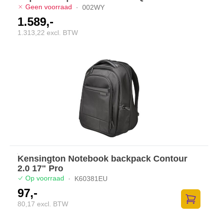
Geen voorraad
·
002WY
1.589,-
1.313,22 excl. BTW
Kensington Notebook backpack Contour
2.0 17" Pro
Op voorraad
·
K60381EU
97,-
80,17 excl. BTW
Toevoege