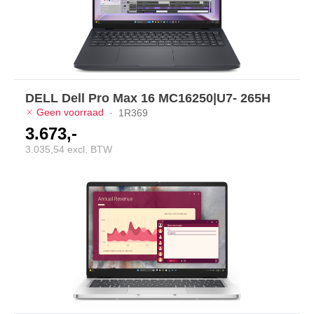
DELL Dell Pro Max 16 MC16250|U7- 265H
Geen voorraad
·
1R369
3.673,-
3.035,54 excl. BTW