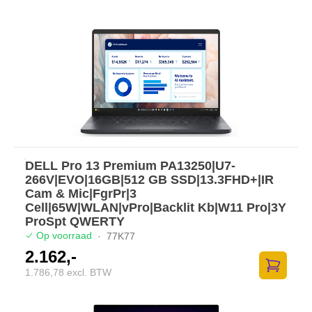
DELL Pro 13 Premium PA13250|U7-
266V|EVO|16GB|512 GB SSD|13.3FHD+|IR
Cam & Mic|FgrPr|3
Cell|65W|WLAN|vPro|Backlit Kb|W11 Pro|3Y
ProSpt QWERTY
Op voorraad
·
77K77
2.162,-
1.786,78 excl. BTW
Toevoege