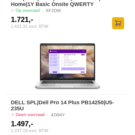
Home|1Y Basic Onsite QWERTY
Op voorraad
·
KF2DW
1.721,-
1.422,31 excl. BTW
Toevoege
DELL SPL|Dell Pro 14 Plus PB14250|U5-
235U
Geen voorraad
·
42W4Y
1.497,-
1.237,19 excl. BTW