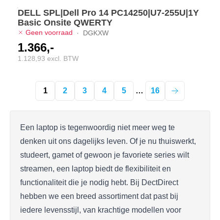
DELL SPL|Dell Pro 14 PC14250|U7-255U|1Y
Basic Onsite QWERTY
Geen voorraad
·
DGKXW
1.366,-
1.128,93 excl. BTW
1
2
3
4
5
…
16
Een laptop is tegenwoordig niet meer weg te
denken uit ons dagelijks leven. Of je nu thuiswerkt,
studeert, gamet of gewoon je favoriete series wilt
streamen, een laptop biedt de flexibiliteit en
functionaliteit die je nodig hebt. Bij DectDirect
hebben we een breed assortiment dat past bij
iedere levensstijl, van krachtige modellen voor