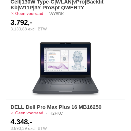
Cell|130W Type-C|WLAN|vPro|Backlit
Kb|W11P|3Y ProSpt QWERTY
Geen voorraad
·
WY8DK
3.792,-
3.133,88 excl. BTW
DELL Dell Pro Max Plus 16 MB16250
Geen voorraad
·
H2FKC
4.348,-
3.593,39 excl. BTW