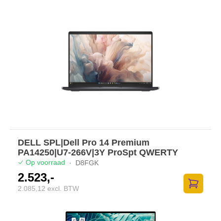
DELL SPL|Dell Pro 14 Premium
PA14250|U7-266V|3Y ProSpt QWERTY
Op voorraad
·
D8FGK
2.523,-
2.085,12 excl. BTW
Toevoege