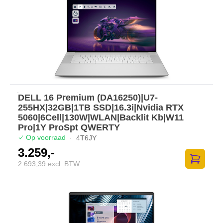
DELL 16 Premium (DA16250)|U7-
255HX|32GB|1TB SSD|16.3i|Nvidia RTX
5060|6Cell|130W|WLAN|Backlit Kb|W11
Pro|1Y ProSpt QWERTY
Op voorraad
·
4T6JY
3.259,-
2.693,39 excl. BTW
Toevoege