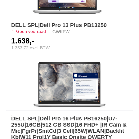
DELL SPL|Dell Pro 13 Plus PB13250
Geen voorraad
·
GWKPW
1.638,-
1.353,72 excl. BTW
DELL SPL|Dell Pro 16 Plus PB16250|U7-
255U|16GB|512 GB SSD|16 FHD+ |IR Cam &
Mic|FgrPr|SmtCd|3 Cell|65W|WLAN|Backlit
Kb|W11 Pro|1Y Basic Onsite QWERTY