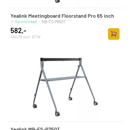
Yealink Meetingboard Floorstand Pro 65 inch
Op voorraad
·
MB-FS-P650T
582,-
480,99 excl. BTW
Toevoege
Yealink MB-FS-P750T