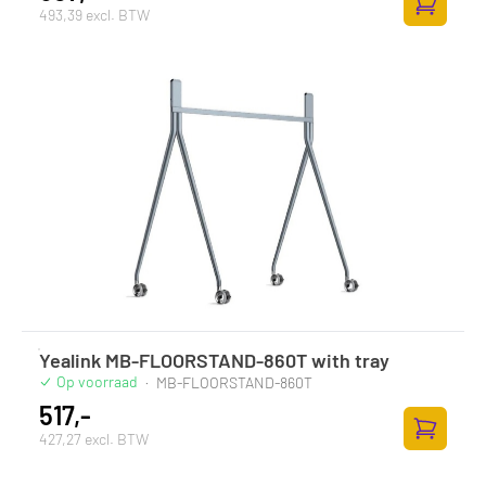
493,39 excl. BTW
Toevoege
Yealink MB-FLOORSTAND-860T with tray
Op voorraad
·
MB-FLOORSTAND-860T
517,-
427,27 excl. BTW
Toevoege