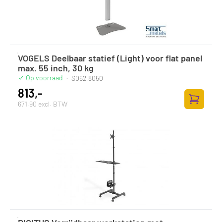
VOGELS Deelbaar statief (Light) voor flat panel
max. 55 inch, 30 kg
Op voorraad
·
S062.8050
813,-
671,90 excl. BTW
Toevoege