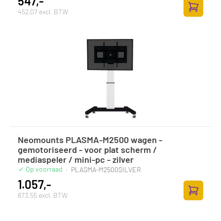
547,-
452,07 excl. BTW
Toevoege
Neomounts PLASMA-M2500 wagen -
gemotoriseerd - voor plat scherm /
mediaspeler / mini-pc - zilver
Op voorraad
·
PLASMA-M2500SILVER
1.057,-
873,55 excl. BTW
Toevoege