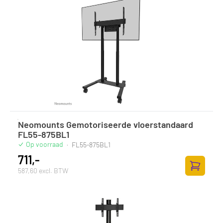
Neomounts Gemotoriseerde vloerstandaard
FL55-875BL1
Op voorraad
·
FL55-875BL1
711,-
587,60 excl. BTW
Toevoege