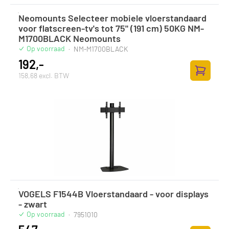
Neomounts Selecteer mobiele vloerstandaard
voor flatscreen-tv's tot 75" (191 cm) 50KG NM-
M1700BLACK Neomounts
Op voorraad
·
NM-M1700BLACK
192,-
158,68 excl. BTW
Toevoege
VOGELS F1544B Vloerstandaard - voor displays
- zwart
Op voorraad
·
7951010