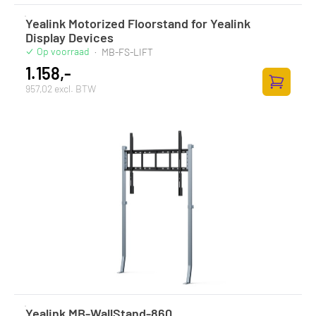
Yealink Motorized Floorstand for Yealink
Display Devices
Op voorraad
·
MB-FS-LIFT
1.158,-
957,02 excl. BTW
Toevoege
Yealink MB-WallStand-860