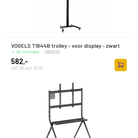
VOGELS T1844B trolley - voor display - zwart
Op voorraad
·
7953020
582,-
480,99 excl. BTW
Toevoege