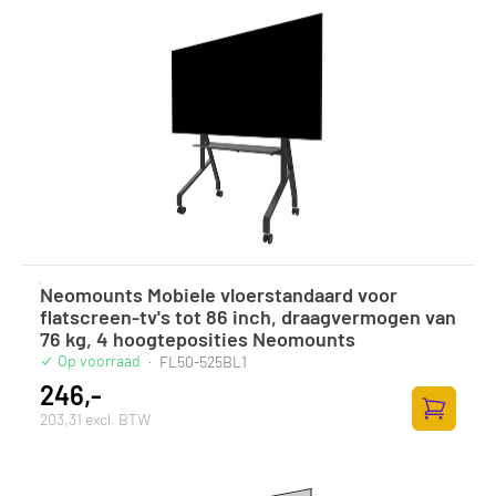
Neomounts Mobiele vloerstandaard voor
flatscreen-tv's tot 86 inch, draagvermogen van
76 kg, 4 hoogteposities Neomounts
Op voorraad
·
FL50-525BL1
246,-
203,31 excl. BTW
Toevoege