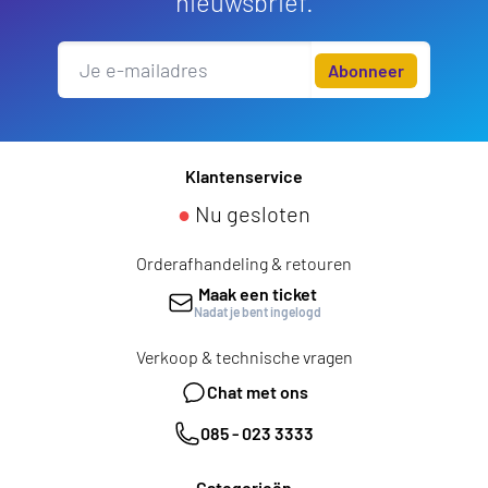
nieuwsbrief.
Abonneer
Klantenservice
●
Nu gesloten
Orderafhandeling & retouren
Maak een ticket
Nadat je bent ingelogd
Verkoop & technische vragen
Chat met ons
085 - 023 3333
Categorieën