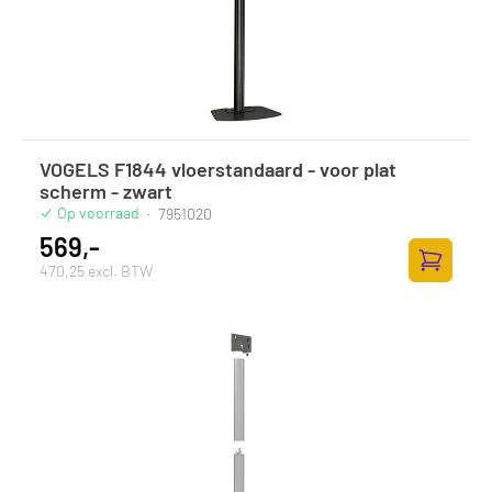
VOGELS F1844 vloerstandaard - voor plat
scherm - zwart
Op voorraad
·
7951020
569,-
470,25 excl. BTW
Toevoege