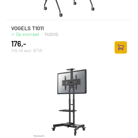
VOGELS T1011
Op voorraad
·
7410110
176,-
145,45 excl. BTW
Toevoege