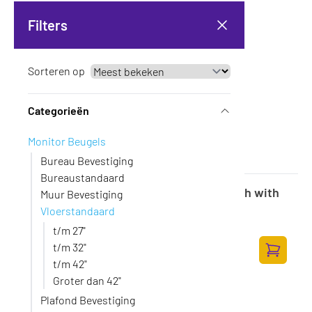
Filters
Sorteren op
Categorieën
Monitor Beugels
Bureau Bevestiging
Bureaustandaard
Yealink Meetingboard Floorstand 86 inch with
Muur Bevestiging
tray WHITE
Vloerstandaard
Op voorraad
·
MB-FLOORSTAND-860T WHITE
t/m 27"
478,-
t/m 32"
395,04 excl. BTW
t/m 42"
Toevoege
Groter dan 42"
Plafond Bevestiging