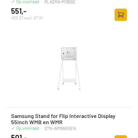
Op voorraad
·
PLASMA-M1950E
551,-
455,37 excl. BTW
Toevoege
Samsung Stand for Flip Interactive Display
55inch WMB en WMR
Op voorraad
·
STN-WM55RXEN
501,-