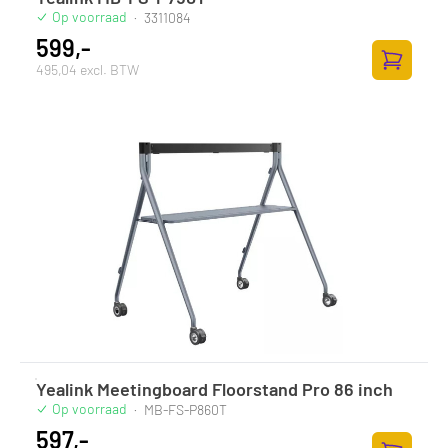
Op voorraad
·
3311084
599,-
495,04 excl. BTW
Toevoege
Yealink Meetingboard Floorstand Pro 86 inch
Op voorraad
·
MB-FS-P860T
597,-