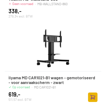
Geen voorraad
·
MB-WALLSTAND-860
338,-
279,34 excl. BTW
Iiyama MD CAR1021-B1 wagen - gemotoriseerd
- voor aanraakscherm - zwart
Op voorraad
·
MD CAR1021-B1
619,-
511,57 excl. BTW
Toevoege