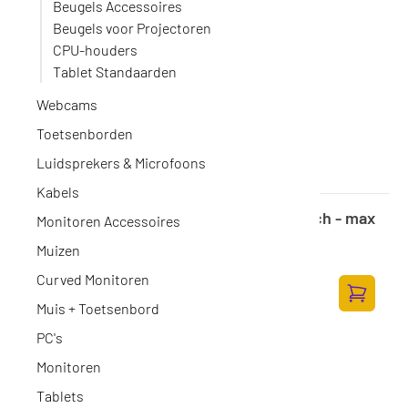
Beugels Accessoires
Beugels voor Projectoren
CPU-houders
Tablet Standaarden
Webcams
Toetsenborden
Luidsprekers & Microfoons
Kabels
Viewsonic Movable trolley - up to 105inch - max
Monitoren Accessoires
120kg
Muizen
Op voorraad
·
VB-STND-009
250,-
Curved Monitoren
206,61 excl. BTW
Muis + Toetsenbord
Toevoege
PC's
Monitoren
Tablets