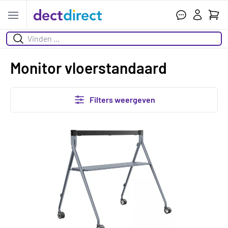
Wink
Open menu
Zoeken
Monitor vloerstandaard
Filters weergeven