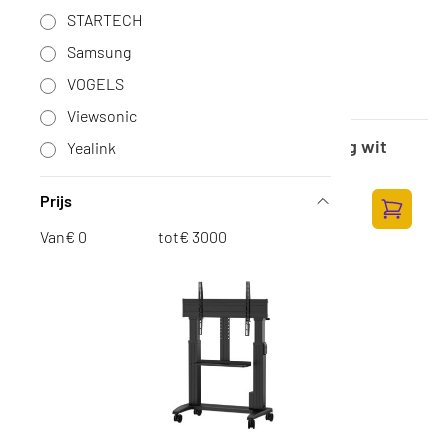
STARTECH
Samsung
VOGELS
Viewsonic
Yealink MB-FloorStand-D652 uitbreiding wit
Yealink
Op voorraad
·
MB-FLOORSTAND-D652 WHITE
748,-
Prijs
618,18 excl. BTW
Toevoege
Van
€
tot
€