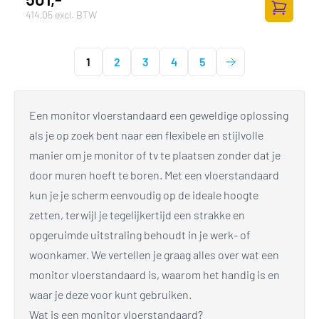
414,05 excl. BTW
Toevoege
1
2
3
4
5
Een monitor vloerstandaard een geweldige oplossing
als je op zoek bent naar een flexibele en stijlvolle
manier om je monitor of tv te plaatsen zonder dat je
door muren hoeft te boren. Met een vloerstandaard
kun je je scherm eenvoudig op de ideale hoogte
zetten, terwijl je tegelijkertijd een strakke en
opgeruimde uitstraling behoudt in je werk- of
woonkamer. We vertellen je graag alles over wat een
monitor vloerstandaard is, waarom het handig is en
waar je deze voor kunt gebruiken.
Wat is een monitor vloerstandaard?