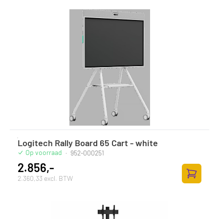
Logitech Rally Board 65 Cart - white
Op voorraad
·
952-000251
2.856,-
2.360,33 excl. BTW
Toevoege