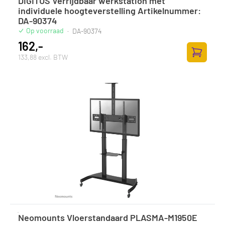
DIGITUS Verrijdbaar werkstation met
individuele hoogteverstelling Artikelnummer:
DA-90374
Op voorraad
·
DA-90374
162,-
133,88 excl. BTW
Toevoege
Neomounts Vloerstandaard PLASMA-M1950E