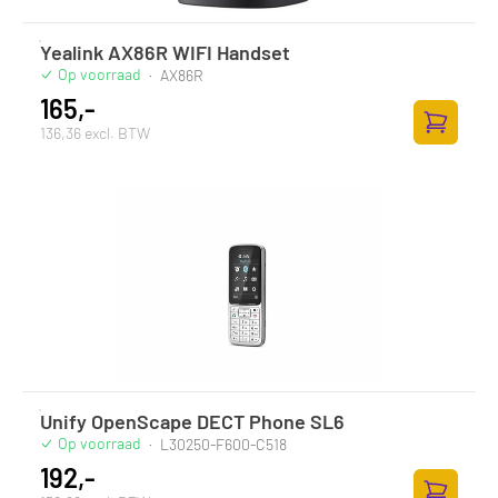
Yealink AX86R WIFI Handset
Op voorraad
·
AX86R
165,-
136,36 excl. BTW
Toevoege
Unify OpenScape DECT Phone SL6
Op voorraad
·
L30250-F600-C518
192,-