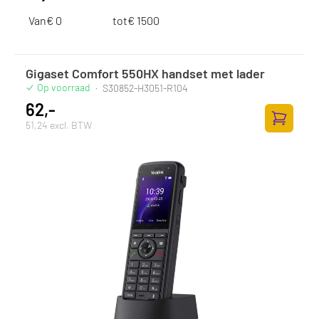
Van
€
tot
€
Gigaset Comfort 550HX handset met lader
Op voorraad
·
S30852-H3051-R104
62,-
51,24 excl. BTW
Toevoege