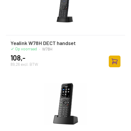
Yealink W78H DECT handset
Op voorraad
·
W78H
108,-
89,26 excl. BTW
Toevoege