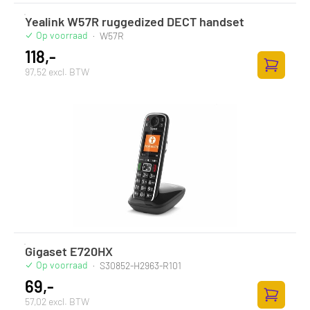
Yealink W57R ruggedized DECT handset
Op voorraad
·
W57R
118,-
97,52 excl. BTW
Toevoege
Gigaset E720HX
Op voorraad
·
S30852-H2963-R101
69,-
57,02 excl. BTW