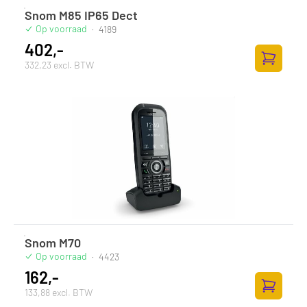
Snom M85 IP65 Dect
Op voorraad
·
4189
402,-
332,23 excl. BTW
Toevoege
Snom M70
Op voorraad
·
4423
162,-
133,88 excl. BTW
Toevoege