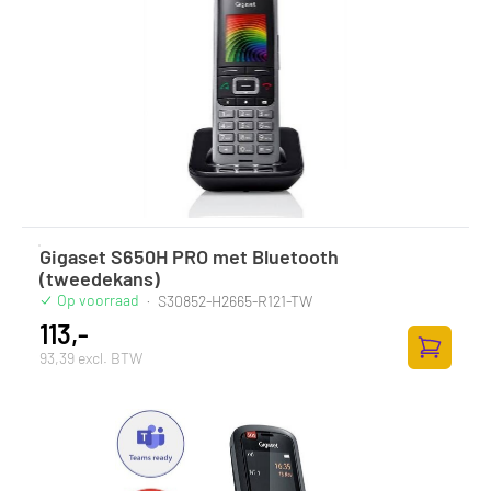
Gigaset S650H PRO met Bluetooth
(tweedekans)
Op voorraad
·
S30852-H2665-R121-TW
113,-
93,39 excl. BTW
Toevoege