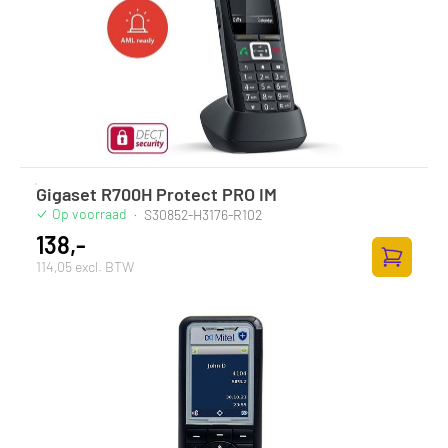
Gigaset R700H Protect PRO IM
Op voorraad
·
S30852-H3176-R102
138,-
114,05 excl. BTW
Toevoege