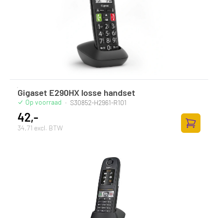
Gigaset E290HX losse handset
Op voorraad
·
S30852-H2961-R101
42,-
34,71 excl. BTW
Toevoege