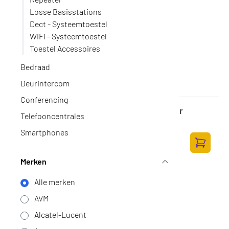
Losse Basisstations
Dect - Systeemtoestel
WiFi - Systeemtoestel
Toestel Accessoires
Bedraad
Deurintercom
Conferencing
Gigaset C570HX losse handset met lader
Telefooncentrales
Op voorraad
·
S30852-H2861-R101
Smartphones
65,-
53,72 excl. BTW
Toevoege
Merken
Alle merken
AVM
Alcatel-Lucent