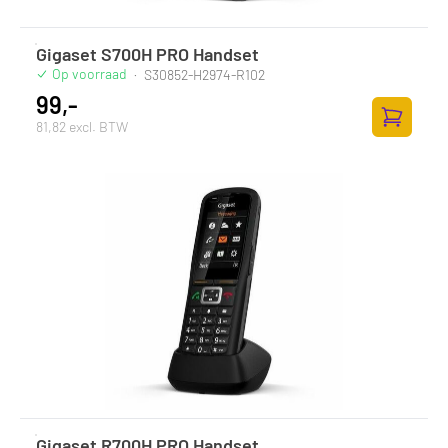
Gigaset S700H PRO Handset
Op voorraad
·
S30852-H2974-R102
99,-
81,82 excl. BTW
Toevoege
Gigaset R700H PRO Handset