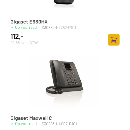
Gigaset E630HX
Op voorraad
·
S30852-H2762-R101
112,-
92,56 excl. BTW
Toevoege
Gigaset Maxwell C
Op voorraad
·
S30853-H4007-R101