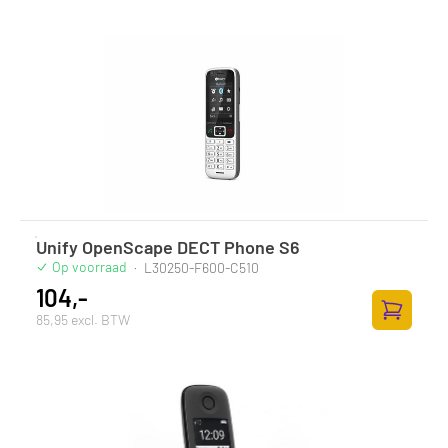
Toevoege
Unify OpenScape DECT Phone S6
Op voorraad
·
L30250-F600-C510
104,-
85,95 excl. BTW
Toevoege