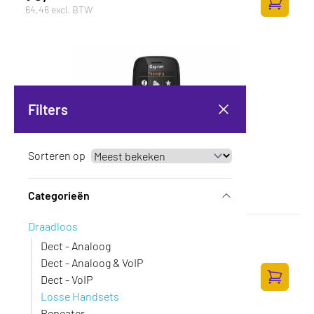
64,46 excl. BTW
Toevoege
Filters
Sorteren op
Categorieën
Draadloos
Gigaset SL850 H PRO IM
Dect - Analoog
Op voorraad
·
S30852-H3175-R102
Dect - Analoog & VoIP
137,-
Dect - VoIP
113,22 excl. BTW
Toevoege
Losse Handsets
Repeater