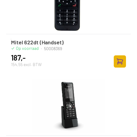
Mitel 622dt (Handset)
Op voorraad
·
50008369
187,-
154,55 excl. BTW
Toevoege