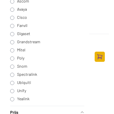
Ascom
Avaya
Cisco
Fanvil
Gigaset
Yealink AX83H WIFI Handset
Grandstream
Op voorraad
·
AX83H
Mitel
139,-
Poly
114,88 excl. BTW
Toevoege
Snom
Spectralink
Ubiquiti
Unify
Yealink
Prijs