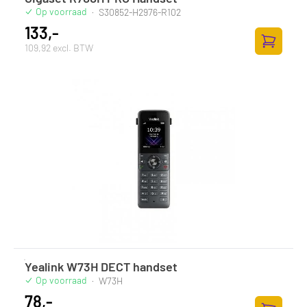
Op voorraad
·
S30852-H2976-R102
133,-
109,92 excl. BTW
Toevoege
Yealink W73H DECT handset
Op voorraad
·
W73H
78,-