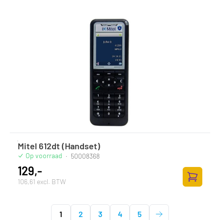
Mitel 612dt (Handset)
Op voorraad
·
50008368
129,-
106,61 excl. BTW
Toevoege
1
2
3
4
5