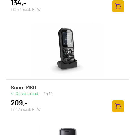
134,-
110,74 excl. BTW
Toevoege
Snom M80
Op voorraad
·
4424
209,-
172,73 excl. BTW
Toevoege