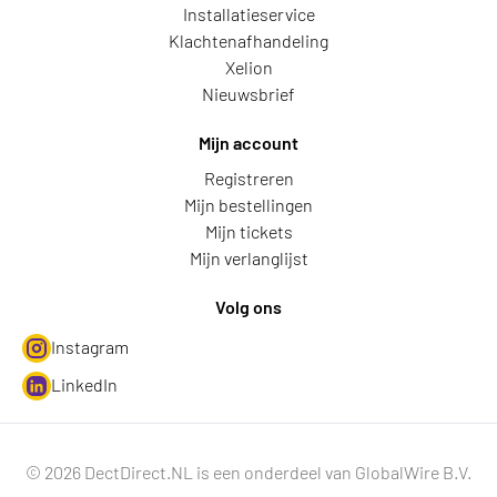
Installatieservice
Klachtenafhandeling
Xelion
Nieuwsbrief
Mijn account
Registreren
Mijn bestellingen
Mijn tickets
Mijn verlanglijst
Volg ons
Instagram
LinkedIn
© 2026 DectDirect.NL is een onderdeel van GlobalWire B.V.