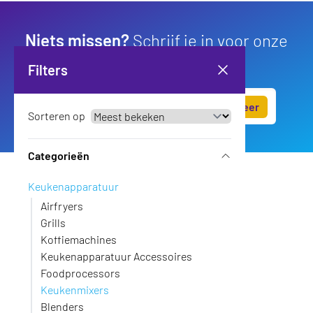
Niets missen?
Schrijf je in voor onze
nieuwsbrief.
Filters
Abonneer
Sorteren op
Categorieën
Klantenservice
Keukenapparatuur
●
Nu gesloten
Airfryers
Grills
Orderafhandeling & retouren
Koffiemachines
Maak een ticket
Keukenapparatuur Accessoires
Nadat je bent ingelogd
Foodprocessors
Keukenmixers
Verkoop & technische vragen
Blenders
Chat met ons