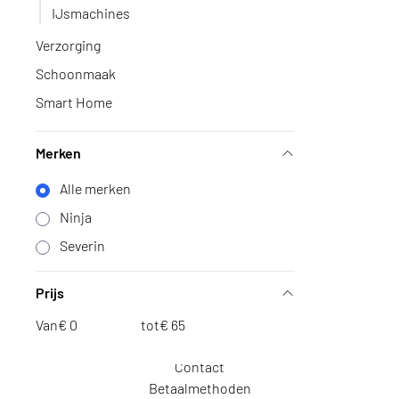
IJsmachines
085 - 023 3333
Verzorging
Schoonmaak
Categorieën
Smart Home
Headsets
Telefonie
Networking
Merken
Telefooncentrales
Alle merken
Beveiliging
Printers en scanners
Ninja
Computer
Severin
Huishoudelijk
Tweedekans
Prijs
Informatie
Van
€
tot
€
Over ons
Contact
Betaalmethoden