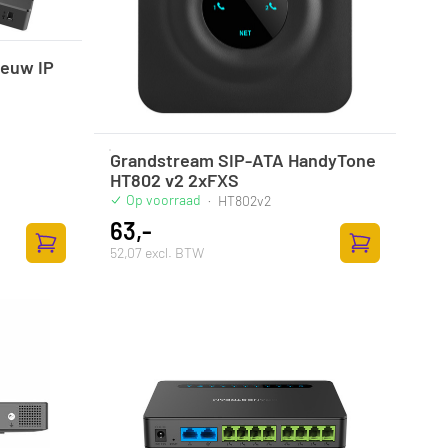
ieuw IP
Grandstream SIP-ATA HandyTone
HT802 v2 2xFXS
Op voorraad
·
HT802v2
63,-
52,07 excl. BTW
Toevoegen aan winkelwagen
Toevoegen aan