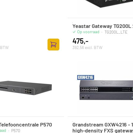
Yeastar Gateway TG200L 
Op voorraad
·
TG200L_LTE
475,-
. BTW
392,56 excl. BTW
Toevoegen aan winkelwagen
Telefooncentrale P570
Grandstream GXW4216 - 1
high-density FXS gatewa
raad
·
P570