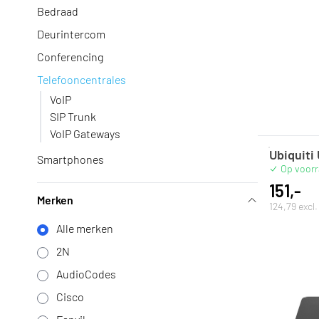
Bedraad
Deurintercom
Conferencing
Telefooncentrales
VoIP
SIP Trunk
VoIP Gateways
Ubiquiti
Smartphones
Op voor
151,-
Merken
124,79 excl
Alle merken
2N
AudioCodes
Cisco