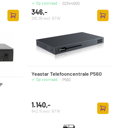
Op voorraad
·
02344500
346,-
285,95 excl. BTW
Toevoegen aan winkelwagen
Toevoegen aan
Yeastar Telefooncentrale P560
Op voorraad
·
P560
IP
1.140,-
942,15 excl. BTW
Toevoegen aan