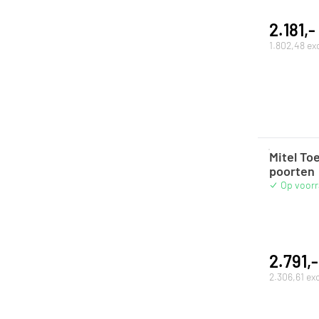
2.181,-
1.802,48 ex
Mitel To
poorten
Op voor
2.791,-
2.306,61 ex