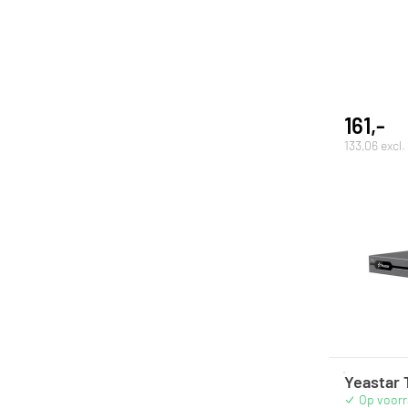
161,-
133,06 excl
Yeastar 
Op voor