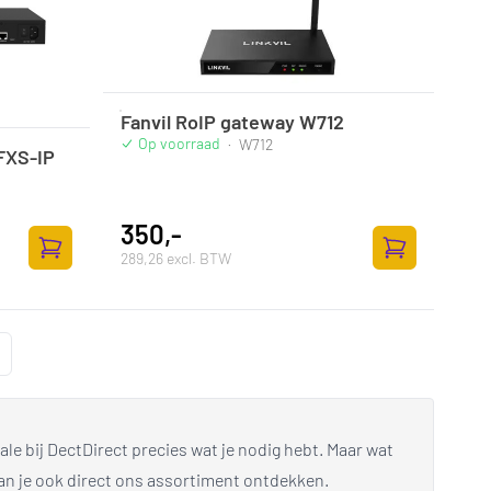
Fanvil RoIP gateway W712
Op voorraad
·
W712
FXS-IP
350,-
289,26 excl. BTW
Toevoegen aan winkelwagen
Toevoegen aan
ale bij DectDirect precies wat je nodig hebt. Maar wat
kan je ook direct ons assortiment ontdekken.