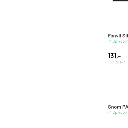
Fanvil S
Op voor
131,-
108,26 excl
Snom PA
Op voor