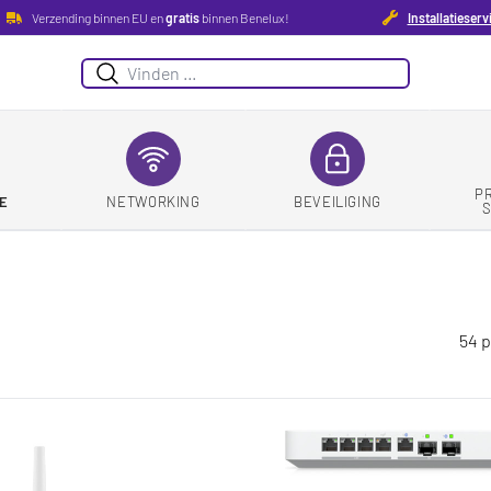
Verzending binnen EU en
gratis
binnen Benelux!
Installatieserv
Zoeken
P
E
NETWORKING
BEVEILIGING
54 