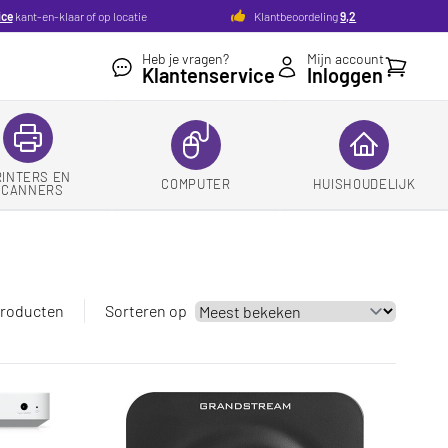
ice
kant-en-klaar of op locatie
Klantbeoordeling
9,2
Heb je vragen?
Mijn account
Winkelw
Klantenservice
Inloggen
RINTERS EN
COMPUTER
HUISHOUDELIJK
SCANNERS
producten
Sorteren op