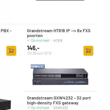
 PBX -
Grandstream HT818 IP --> 8x FXS
poorten
Op voorraad
·
HT818
146,-
120,66 excl. BTW
Toevoegen aan winkelwagen
Toevoegen aan
Grandstream GXW4232 - 32 port
high-density FXS gateway
Op voorraad
·
GXW4232