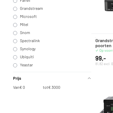
Fanvil
Grandstream
Microsoft
Mitel
Snom
Grandstr
Spectralink
poorten
Synology
Op voor
Ubiquiti
99,-
81,82 excl.
Yeastar
Prijs
Van
€
tot
€