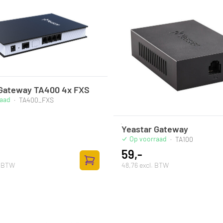
 Gateway TA400 4x FXS
raad
·
TA400_FXS
Yeastar Gateway
Op voorraad
·
TA100
59,-
. BTW
48,76 excl. BTW
Toevoegen aan winkelwagen