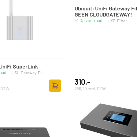
Ubiquiti UniFi Gateway Fi
GEEN CLOUDGATEWAY!
Op voorraad
·
UXG-Fiber
 UniFi SuperLink
raad
·
USL-Gateway-EU
310,-
. BTW
256,20 excl. BTW
Toevoegen aan winkelwagen