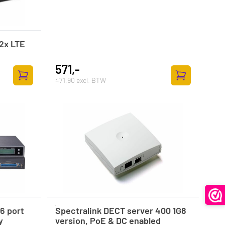
2x LTE
571,-
471,90 excl. BTW
Toevoegen aan winkelwagen
Toevoegen aan
6 port
Spectralink DECT server 400 1G8
y
version, PoE & DC enabled