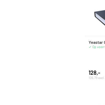
Yeastar
Op voor
128,-
105,79 excl