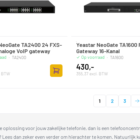
 NeoGate TA2400 24 FXS-
Yeastar NeoGate TA1600 
naloge VoIP gateway
Gateway 16-Kanal
raad
Op voorraad
·
TA2400
·
TA1600
430,-
l. BTW
355,37 excl. BTW
Toevoegen aan winkelwagen
1
2
3
e oplossing voor jouw zakelijke telefonie, dan is een telefooncentr
ze? Lees dan zeker even verder om hierachter te komen. Natuurlijk 