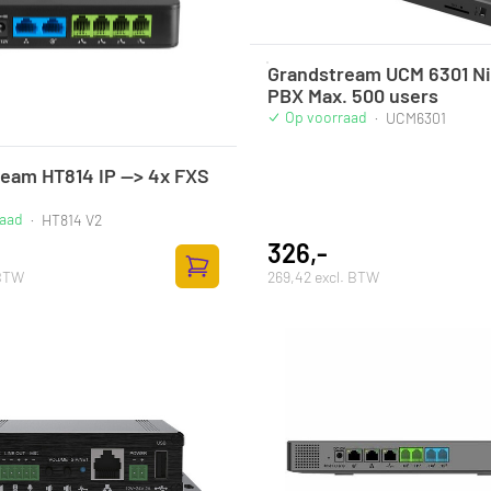
Grandstream UCM 6301 N
PBX Max. 500 users
Op voorraad
·
UCM6301
eam HT814 IP --> 4x FXS
raad
·
HT814 V2
326,-
 BTW
269,42 excl. BTW
Toevoegen aan winkelwagen