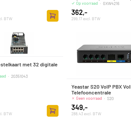
Op voorraad
·
GXW4216
362,-
cl. BTW
299,17 excl. BTW
Toevoegen aan winkelwagen
estelkaart met 32 digitale
raad
·
20351043
Yeastar S20 VoIP PBX Vo
Telefooncentrale
Geen voorraad
·
S20
349,-
cl. BTW
288,43 excl. BTW
Toevoegen aan winkelwagen