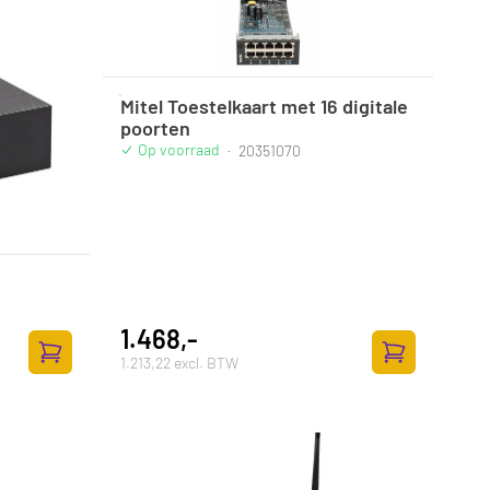
Mitel Toestelkaart met 16 digitale
poorten
Op voorraad
·
20351070
1.468,-
1.213,22 excl. BTW
Toevoegen aan winkelwagen
Toevoegen aan