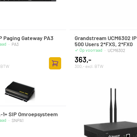
IP Paging Gateway PA3
Grandstream UCM6302 IP
500 Users 2*FXS, 2*FX0
raad
·
PA3
Op voorraad
·
UCM6302
363,-
. BTW
300,- excl. BTW
Toevoegen aan winkelwagen
-1+ SIP Omroepsysteem
raad
·
SNPA1