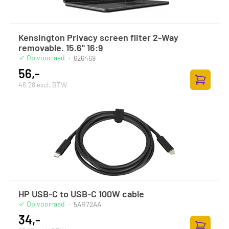
Kensington Privacy screen fliter 2-Way
removable. 15.6" 16:9
Op voorraad
·
626469
56,-
46,28 excl. BTW
Toevoege
HP USB-C to USB-C 100W cable
Op voorraad
·
5AR72AA
34,-