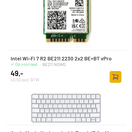
Intel Wi-Fi 7 R2 BE211 2230 2x2 BE+BT vPro
Op voorraad
·
BE211.NGWG
49,-
40,50 excl. BTW
Toevoege