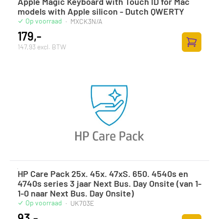
Apple Magic Keyboard with Touch ID for Mac
models with Apple silicon - Dutch QWERTY
Op voorraad
·
MXCK3N/A
179,-
147,93 excl. BTW
Toevoege
HP Care Pack 25x. 45x. 47xS. 650. 4540s en
4740s series 3 jaar Next Bus. Day Onsite (van 1-
1-0 naar Next Bus. Day Onsite)
Op voorraad
·
UK703E
93,-