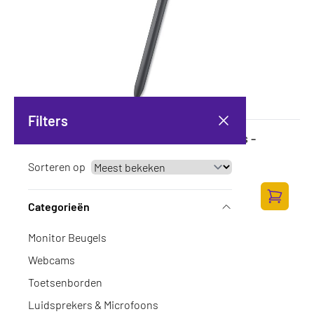
Filters
DELL Premium PN7522W - active stylus -
Bluetooth 5.0 - black
Op voorraad
Sorteren op
·
DELL-PN7522W
93,-
76,86 excl. BTW
Categorieën
Toevoege
Monitor Beugels
Webcams
Toetsenborden
Luidsprekers & Microfoons