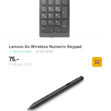
Lenovo Go Wireless Numeric Keypad
Op voorraad
·
4Y41C33791
75,-
61,98 excl. BTW
Toevoege