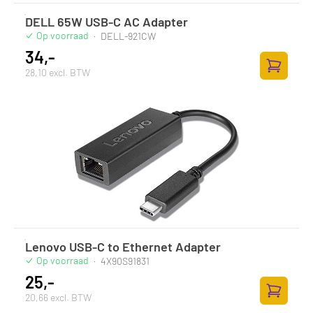
DELL 65W USB-C AC Adapter
Op voorraad
·
DELL-921CW
34,-
28,10 excl. BTW
Toevoege
Lenovo USB-C to Ethernet Adapter
Op voorraad
·
4X90S91831
25,-
20,66 excl. BTW
Toevoege