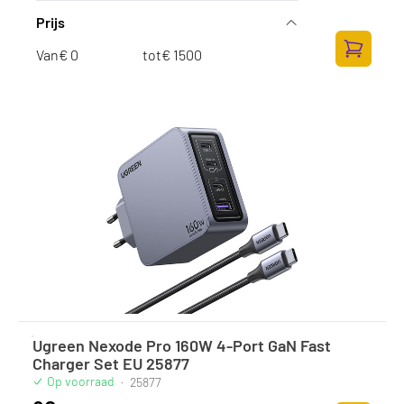
Op voorraad
·
EP-TB410NWEGWW
Prijs
113,-
Van
€
tot
€
93,39 excl. BTW
Toevoege
Ugreen Nexode Pro 160W 4-Port GaN Fast
Charger Set EU 25877
Op voorraad
·
25877