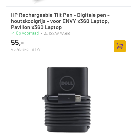
HP Rechargeable Tilt Pen - Digitale pen -
houtskoolgrijs - voor ENVY x360 Laptop,
Pavilion x360 Laptop
Op voorraad
·
3J122AA#ABB
55,-
45,45 excl. BTW
Toevoege