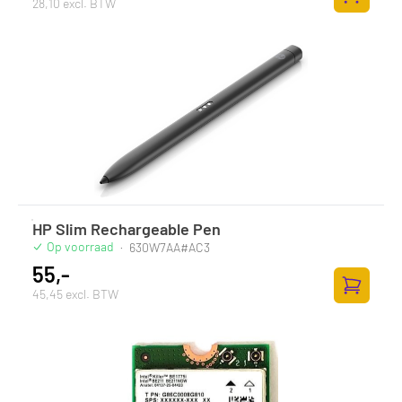
28,10 excl. BTW
Toevoege
HP Slim Rechargeable Pen
Op voorraad
·
630W7AA#AC3
55,-
45,45 excl. BTW
Toevoege