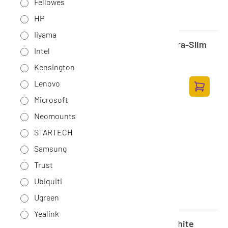
Fellowes
HP
Iiyama
Ugreen Nexode Pro 65W 3-Port GaN Ultra-Slim
Intel
Fast Charger 25356
Op voorraad
·
25356
Kensington
51,-
Lenovo
42,15 excl. BTW
Toevoege
Microsoft
Neomounts
STARTECH
Samsung
Trust
Ubiquiti
Ugreen
Yealink
Samsung Power Charger TB410 140W white