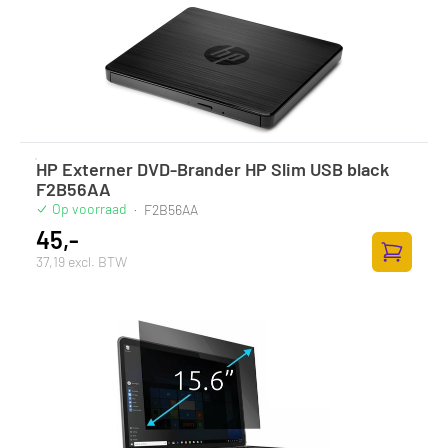
HP Externer DVD-Brander HP Slim USB black
F2B56AA
Op voorraad
·
F2B56AA
45,-
37,19 excl. BTW
Toevoege