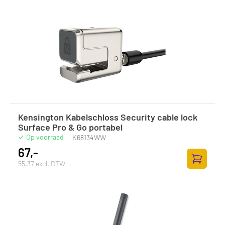
Kensington Kabelschloss Security cable lock
Surface Pro & Go portabel
Op voorraad
·
K68134WW
67,-
55,37 excl. BTW
Toevoege