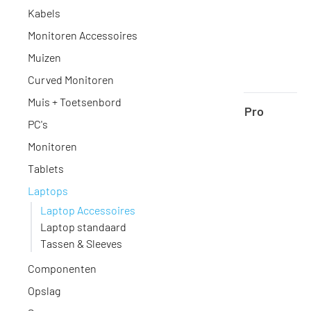
Kabels
Monitoren Accessoires
Muizen
Curved Monitoren
Muis + Toetsenbord
DELL Notebook carrying case EcoLoop Pro
CC5623 - 40.6 cm (16") - Black
PC's
Geen voorraad
·
DELL-CC5623
Monitoren
60,-
Tablets
49,59 excl. BTW
Laptops
Laptop Accessoires
Laptop standaard
Tassen & Sleeves
Componenten
Opslag