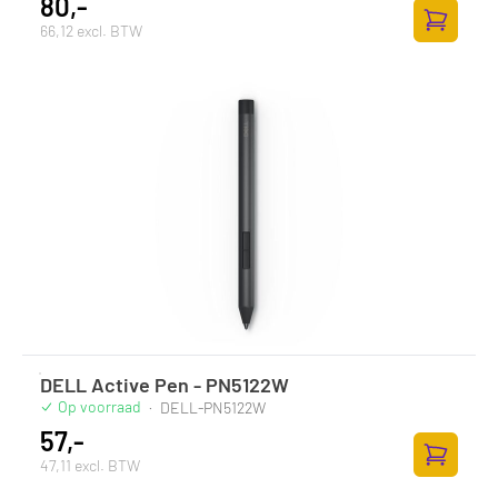
80,-
66,12 excl. BTW
Toevoege
DELL Active Pen - PN5122W
Op voorraad
·
DELL-PN5122W
57,-
47,11 excl. BTW
Toevoege