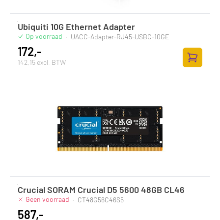
Ubiquiti 10G Ethernet Adapter
Op voorraad
·
UACC-Adapter-RJ45-USBC-10GE
172,-
142,15 excl. BTW
Toevoege
Crucial SORAM Crucial D5 5600 48GB CL46
Geen voorraad
·
CT48G56C46S5
587,-