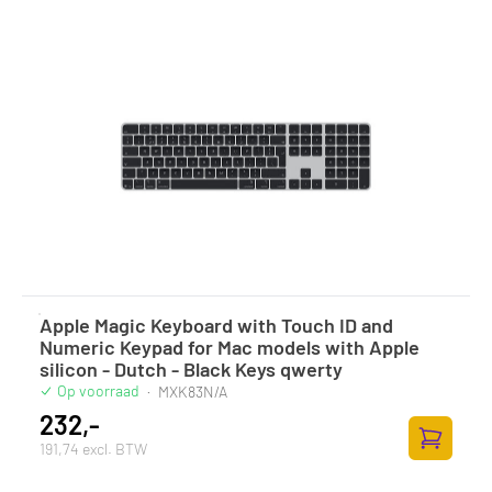
Apple Magic Keyboard with Touch ID and
Numeric Keypad for Mac models with Apple
silicon - Dutch - Black Keys qwerty
Op voorraad
·
MXK83N/A
232,-
191,74 excl. BTW
Toevoege