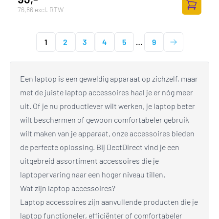
76,86 excl. BTW
Toevoege
1
2
3
4
5
…
9
Een laptop is een geweldig apparaat op zichzelf, maar
met de juiste laptop accessoires haal je er nóg meer
uit. Of je nu productiever wilt werken, je laptop beter
wilt beschermen of gewoon comfortabeler gebruik
wilt maken van je apparaat, onze accessoires bieden
de perfecte oplossing. Bij DectDirect vind je een
uitgebreid assortiment accessoires die je
laptopervaring naar een hoger niveau tillen.
Wat zijn laptop accessoires?
Laptop accessoires zijn aanvullende producten die je
laptop functioneler, efficiënter of comfortabeler