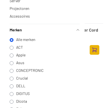
Server
Projectoren
Accessoires
DELL 65W USB-C AC Adapter with Power Cord
Merken
- Europe
Alle merken
Op voorraad
·
DELL-2NFMW
31,-
ACT
25,62 excl. BTW
Apple
Toevoege
Asus
CONCEPTRONIC
Crucial
DELL
DIGITUS
Dicota