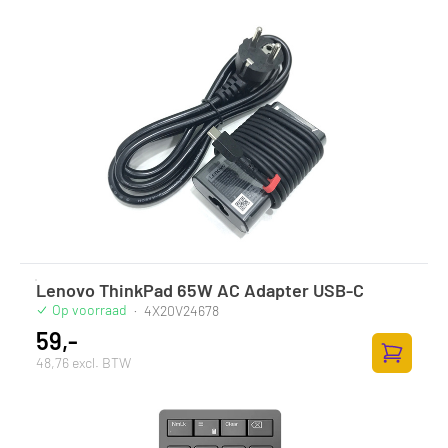
Lenovo ThinkPad 65W AC Adapter USB-C
Op voorraad
·
4X20V24678
59,-
48,76 excl. BTW
Toevoege