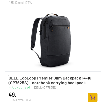
485,12 excl. BTW
DELL EcoLoop Premier Slim Backpack 14-16
(CP7625S) - notebook carrying backpack
Op voorraad
·
DELL-CP7625S
49,-
40,50 excl. BTW
Toevoege