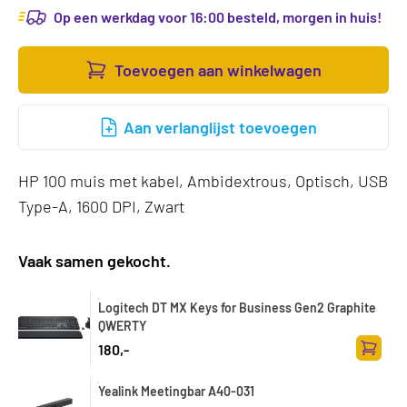
Op een werkdag voor 16:00 besteld, morgen in huis!
Toevoegen aan winkelwagen
Aan verlanglijst toevoegen
HP 100 muis met kabel, Ambidextrous, Optisch, USB
Type-A, 1600 DPI, Zwart
Vaak samen gekocht.
Logitech DT MX Keys for Business Gen2 Graphite
QWERTY
180,-
Toevoe
Yealink Meetingbar A40-031