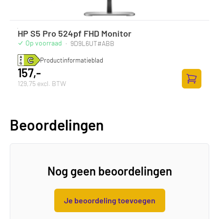
HP S5 Pro 524pf FHD Monitor
Op voorraad
·
9D9L6UT#ABB
Productinformatieblad
157,-
129,75 excl. BTW
Toevoege
Beoordelingen
Nog geen beoordelingen
Je beoordeling toevoegen