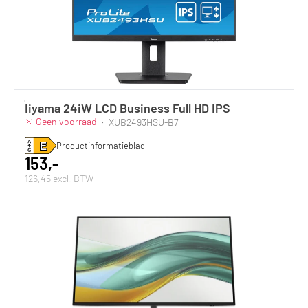
Iiyama 24iW LCD Business Full HD IPS
Geen voorraad
·
XUB2493HSU-B7
Productinformatieblad
153,-
126,45 excl. BTW