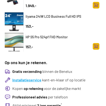
1.949,-
Toevoe
Iiyama 24iW LCD Business Full HD IPS
153,-
HP S5 Pro 524pf FHD Monitor
157,-
Toevoe
Op ons kun je rekenen.
Gratis verzending
binnen de Benelux
Installatieservice
kant-en-klaar of op locatie
Kopen
op rekening
voor de zakelijke markt
Professioneel advies
per telefoon
*
Altijd minimaal
2 jaar garantie