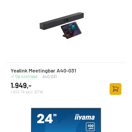
Yealink Meetingbar A40-031
Op voorraad
·
A40-031
1.949,-
1.610,74 excl. BTW
Toevoege