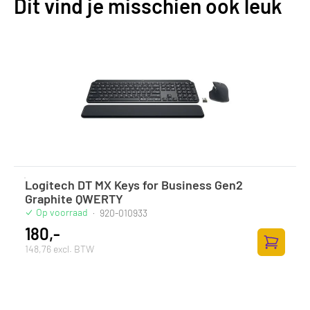
Dit vind je misschien ook leuk
Logitech DT MX Keys for Business Gen2
Graphite QWERTY
Op voorraad
·
920-010933
180,-
148,76 excl. BTW
Toevoege