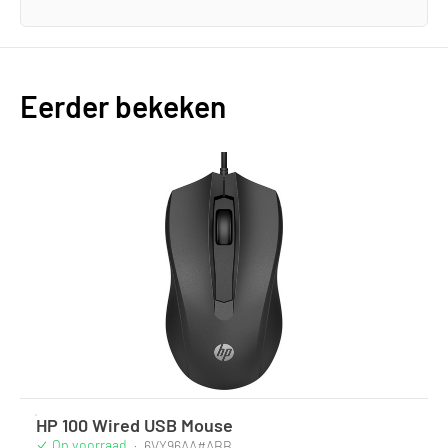
Eerder bekeken
HP 100 Wired USB Mouse
Op voorraad
·
6VY96AA#ABB