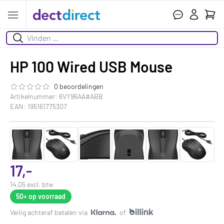
Wink
Open menu
Zoeken
HP 100 Wired USB Mouse
0 beoordelingen
De beoordeling van dit product is
0.0
van de 5
Artikelnummer: 6VY96AA#ABB
EAN: 195161775307
17,-
14,05 excl. btw
50+
op voorraad
Veilig achteraf betalen via
of