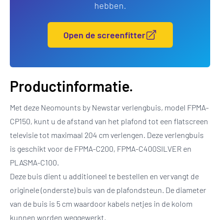
hebben.
Open de screenfitter
Productinformatie.
Met deze Neomounts by Newstar verlengbuis, model FPMA-
CP150, kunt u de afstand van het plafond tot een flatscreen
televisie tot maximaal 204 cm verlengen. Deze verlengbuis
is geschikt voor de FPMA-C200, FPMA-C400SILVER en
PLASMA-C100.
Deze buis dient u additioneel te bestellen en vervangt de
originele (onderste) buis van de plafondsteun. De diameter
van de buis is 5 cm waardoor kabels netjes in de kolom
kunnen worden weggewerkt.