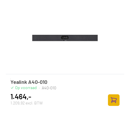
Yealink A40-010
Op voorraad
·
A40-010
1.464,-
1.209,92 excl. BTW
Toevoege