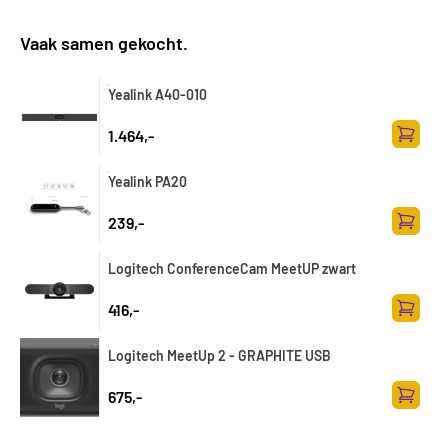
Vaak samen gekocht.
Yealink A40-010
1.464,-
Toevoe
Yealink PA20
239,-
Toevoe
Logitech ConferenceCam MeetUP zwart
416,-
Toevoe
Logitech MeetUp 2 - GRAPHITE USB
675,-
Toevoe