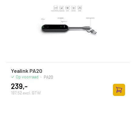
Yealink PA20
Op voorraad
·
PA20
239,-
197,52 excl. BTW
Toevoege