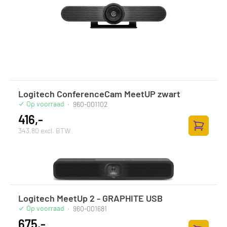
Logitech ConferenceCam MeetUP zwart
Op voorraad
·
960-001102
416,-
343,80 excl. BTW
Toevoege
Logitech MeetUp 2 - GRAPHITE USB
Op voorraad
·
960-001681
675,-