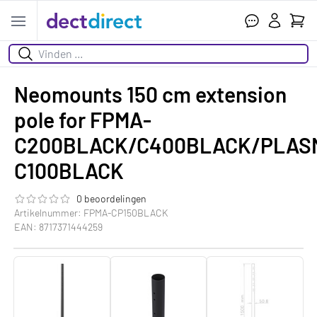
Wink
Open menu
Zoeken
Neomounts 150 cm extension
pole for FPMA-
C200BLACK/C400BLACK/PLAS
C100BLACK
0 beoordelingen
De beoordeling van dit product is
0.0
van de 5
Artikelnummer: FPMA-CP150BLACK
EAN: 8717371444259