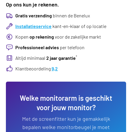
Op ons kun je rekenen.
Gratis verzending
binnen de Benelux
Installatieservice
kant-en-klaar of op locatie
Kopen
op rekening
voor de zakelijke markt
Professioneel advies
per telefoon
*
Altijd minimaal
2 jaar garantie
Klantbeoordeling
9,2
Welke monitorarm is geschikt
voor jouw monitor?
Met de screenfitter kun je gemakkelijk
bepalen welke monitorbeugel je moet