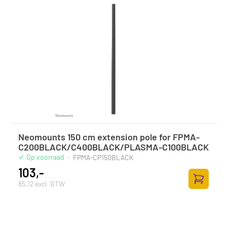
Neomounts 150 cm extension pole for FPMA-
C200BLACK/C400BLACK/PLASMA-C100BLACK
Op voorraad
·
FPMA-CP150BLACK
103,-
85,12 excl. BTW
Toevoege