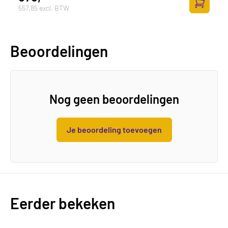
557,85 excl. BTW
Toevoege
Beoordelingen
Nog geen beoordelingen
Je beoordeling toevoegen
Eerder bekeken