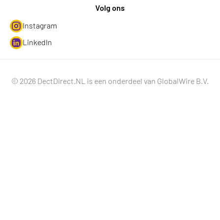
Volg ons
Instagram
LinkedIn
© 2026 DectDirect.NL is een onderdeel van GlobalWire B.V.