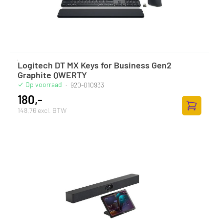
Logitech DT MX Keys for Business Gen2
Graphite QWERTY
Op voorraad
·
920-010933
180,-
148,76 excl. BTW
Toevoege