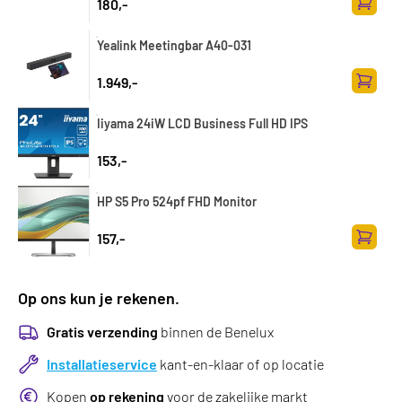
180,-
Toevoe
Yealink Meetingbar A40-031
1.949,-
Toevoe
Iiyama 24iW LCD Business Full HD IPS
153,-
HP S5 Pro 524pf FHD Monitor
157,-
Toevoe
Op ons kun je rekenen.
Gratis verzending
binnen de Benelux
Installatieservice
kant-en-klaar of op locatie
Kopen
op rekening
voor de zakelijke markt