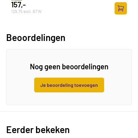
157,-
129,75 excl. BTW
Toevoege
Beoordelingen
Nog geen beoordelingen
Je beoordeling toevoegen
Eerder bekeken