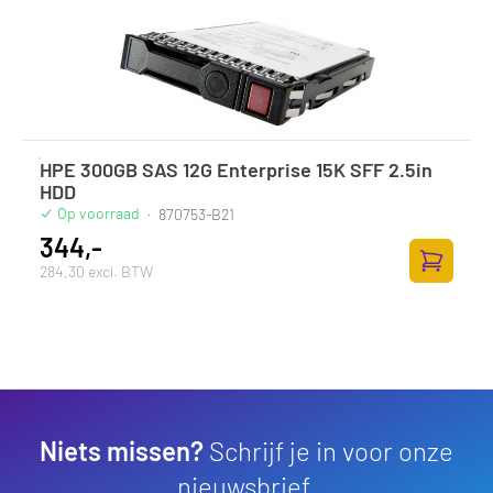
HPE 300GB SAS 12G Enterprise 15K SFF 2.5in
HDD
Op voorraad
·
870753-B21
344,-
284,30 excl. BTW
Toevoege
Niets missen?
Schrijf je in voor onze
nieuwsbrief.