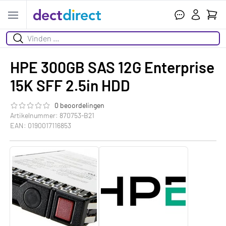
Wink
Open menu
Zoeken
HPE 300GB SAS 12G Enterprise
15K SFF 2.5in HDD
0 beoordelingen
De beoordeling van dit product is
0.0
van de 5
Artikelnummer: 870753-B21
EAN: 0190017116853