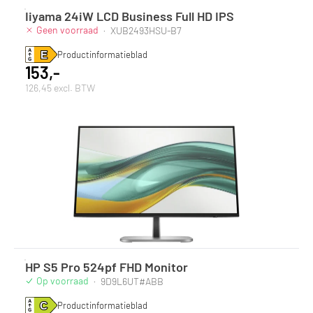
Iiyama 24iW LCD Business Full HD IPS
Geen voorraad
·
XUB2493HSU-B7
Productinformatieblad
153,-
126,45 excl. BTW
HP S5 Pro 524pf FHD Monitor
Op voorraad
·
9D9L6UT#ABB
Productinformatieblad