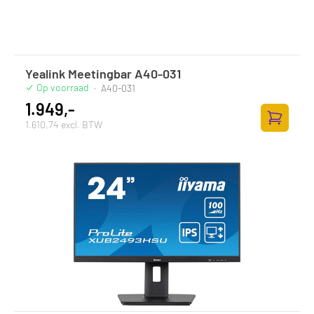
Yealink Meetingbar A40-031
Op voorraad
·
A40-031
1.949,-
1.610,74 excl. BTW
Toevoege