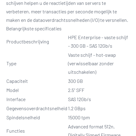
schijven helpen u de reactietijden van servers te
verbeteren, meer transacties per seconde mogelijk te
maken en de dataoverdrachtssnelheden (I/O) te versnellen.
Belangrijkste specificaties
HPE Enterprise - vaste schijf
Productbeschrijving
- 300 GB - SAS 12Gb/s
Vaste schijf - hot-swap
Type
(verwisselbaar zonder
uitschakelen)
Capaciteit
300 GB
Model
2.5" SFF
Interface
SAS 12Gb/s
Gegevensoverdrachtsnelheid
1.2 GBps
Spindelsnelheid
15000 tpm
Advanced format 512n,
Functies
Digitally Signed Firmware