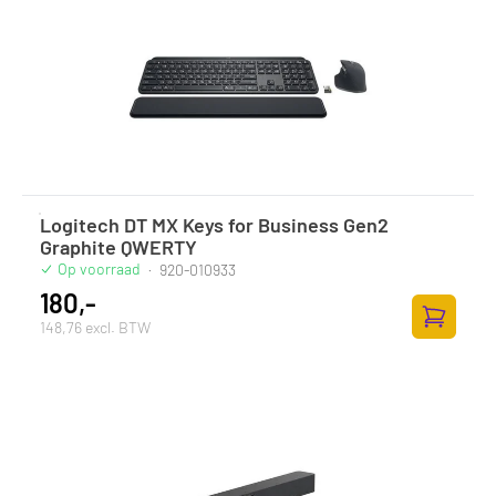
Logitech DT MX Keys for Business Gen2
Graphite QWERTY
Op voorraad
·
920-010933
180,-
148,76 excl. BTW
Toevoege