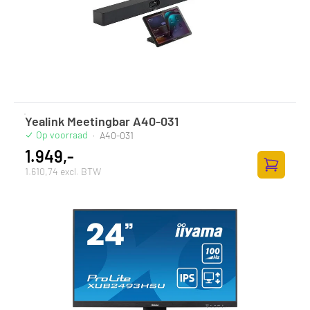
Yealink Meetingbar A40-031
Op voorraad
·
A40-031
1.949,-
1.610,74 excl. BTW
Toevoege