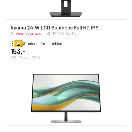
Iiyama 24iW LCD Business Full HD IPS
Geen voorraad
·
XUB2493HSU-B7
Productinformatieblad
153,-
126,45 excl. BTW