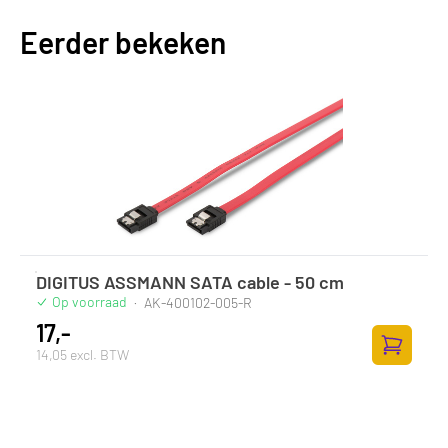
Eerder bekeken
DIGITUS ASSMANN SATA cable - 50 cm
Op voorraad
·
AK-400102-005-R
17,-
14,05 excl. BTW
Toevoege