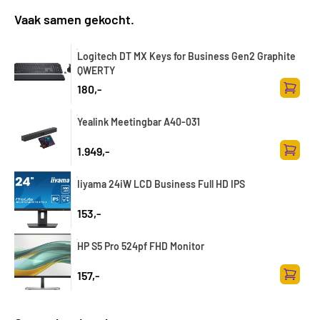
Vaak samen gekocht.
Logitech DT MX Keys for Business Gen2 Graphite
QWERTY
180,-
Toevoe
Yealink Meetingbar A40-031
1.949,-
Toevoe
Iiyama 24iW LCD Business Full HD IPS
153,-
HP S5 Pro 524pf FHD Monitor
157,-
Toevoe