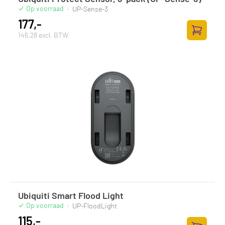
Op voorraad
·
UP-Sense-3
177,-
146,28 excl. BTW
Toevoege
Ubiquiti Smart Flood Light
Op voorraad
·
UP-FloodLight
115,-