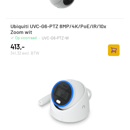
Ubiquiti UVC-G6-PTZ 8MP/4K/PoE/IR/10x
Zoom wit
Op voorraad
·
UVC-G6-PTZ-W
413,-
341,32 excl. BTW
Toevoege