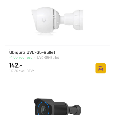
Ubiquiti UVC-G5-Bullet
Op voorraad
·
UVC-G5-Bullet
142,-
117,36 excl. BTW
Toevoege