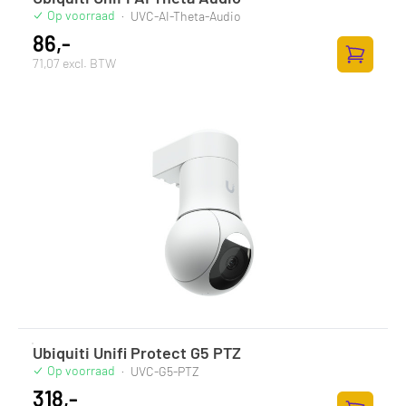
Op voorraad
·
UVC-AI-Theta-Audio
86,-
71,07 excl. BTW
Toevoege
Ubiquiti Unifi Protect G5 PTZ
Op voorraad
·
UVC-G5-PTZ
318,-