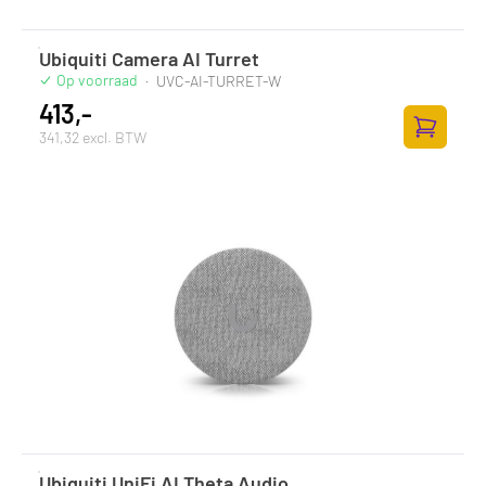
Ubiquiti Camera AI Turret
Op voorraad
·
UVC-AI-TURRET-W
413,-
341,32 excl. BTW
Toevoege
Ubiquiti UniFi AI Theta Audio