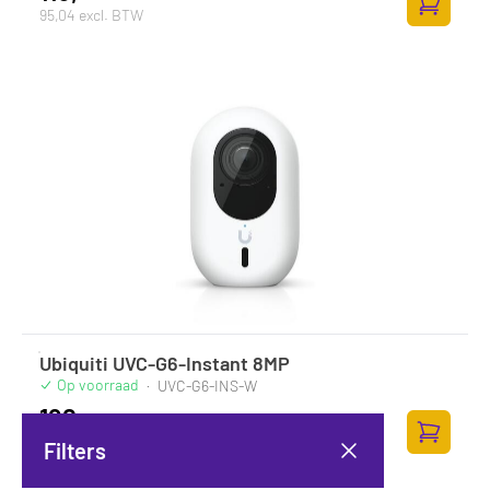
95,04 excl. BTW
Toevoege
Ubiquiti UVC-G6-Instant 8MP
Op voorraad
·
UVC-G6-INS-W
192,-
158,68 excl. BTW
Filters
Toevoege