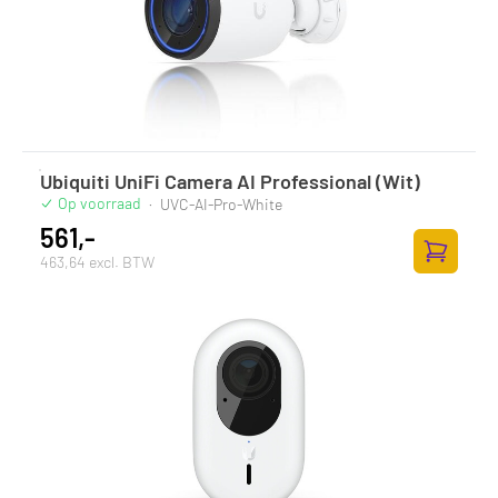
Ubiquiti UniFi Camera AI Professional (Wit)
Op voorraad
·
UVC-AI-Pro-White
561,-
463,64 excl. BTW
Toevoege