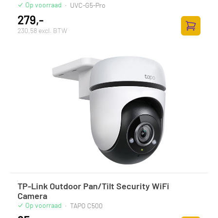
Op voorraad
·
UVC-G5-Pro
279,-
230,58 excl. BTW
Toevoege
TP-Link Outdoor Pan/Tilt Security WiFi
Camera
Op voorraad
·
TAPO C500