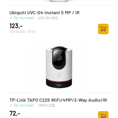
Ubiquiti UVC-G4-Instant 5 MP / IR
Op voorraad
·
UVC-G4-INS
123,-
101,65 excl. BTW
Toevoege
TP-Link TAPO C225 WiFi/4MP/2-Way Audio/IR
Op voorraad
·
TAPO C225
72,-