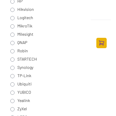
HP
Hikvision
Logitech
MikroTik
Ubiquiti UniFi Protect AI Port
Op voorraad
·
UP-AI-PORT
Milesight
208,-
QNAP
171,90 excl. BTW
Toevoege
Robin
STARTECH
Synology
TP-Link
Ubiquiti
YUBICO
Yealink
ZyXel