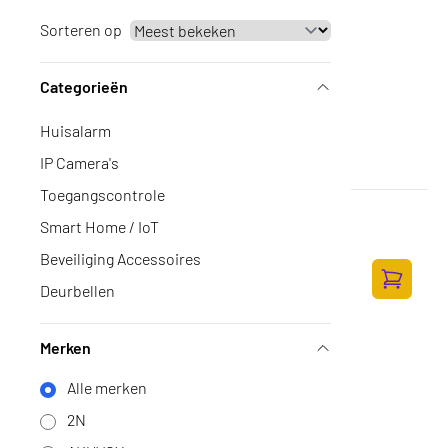
Sorteren op
Categorieën
Huisalarm
IP Camera's
Toegangscontrole
Ubiquiti Camera AI 360 5MP
Smart Home / IoT
Op voorraad
·
UVC-AI-360
Beveiliging Accessoires
425,-
351,24 excl. BTW
Deurbellen
Toevoege
Merken
Alle merken
2N