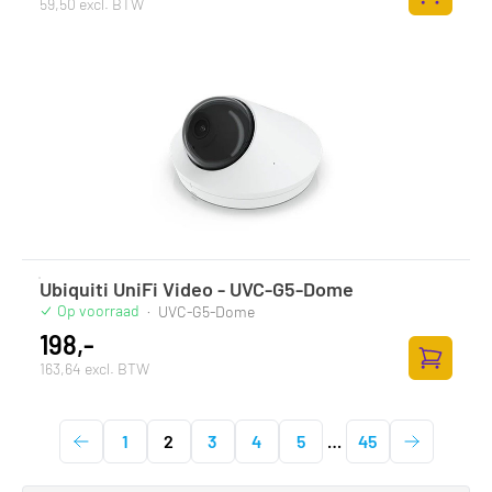
59,50 excl. BTW
Toevoege
Ubiquiti UniFi Video - UVC-G5-Dome
Op voorraad
·
UVC-G5-Dome
198,-
163,64 excl. BTW
Toevoege
1
2
3
4
5
…
45