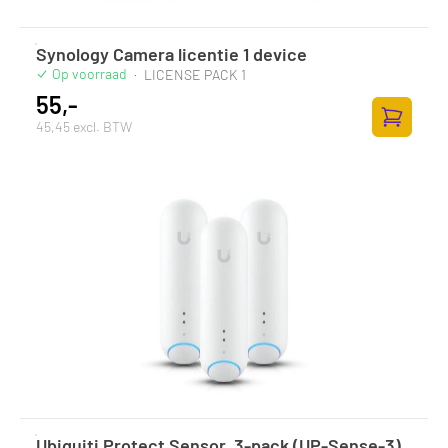
Synology Camera licentie 1 device
Op voorraad
·
LICENSE PACK 1
55,-
45,45 excl. BTW
Toevoege
Ubiquiti Protect Sensor, 3-pack (UP-Sense-3)