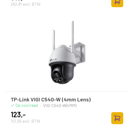
262,81 excl. BTW
Toevoege
TP-Link VIGI C540-W (4mm Lens)
Op voorraad
·
VIGI C540-W(4MM)
123,-
101,65 excl. BTW
Toevoege