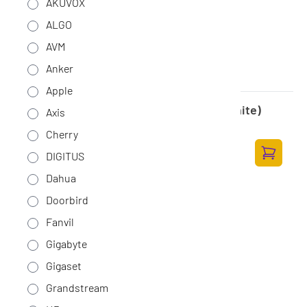
AKUVOX
ALGO
AVM
Anker
Apple
Ubiquiti UniFi Protect G6 Pro Bullet (White)
Axis
Op voorraad
·
UVC-G6-Pro-Bullet-W
Cherry
517,-
DIGITUS
427,27 excl. BTW
Toevoege
Dahua
Doorbird
Fanvil
Gigabyte
Gigaset
Grandstream