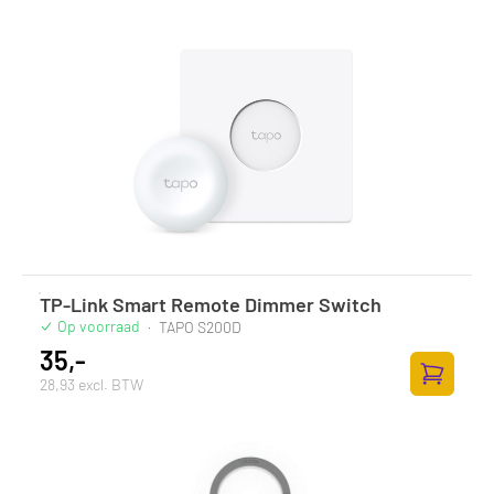
TP-Link Smart Remote Dimmer Switch
Op voorraad
·
TAPO S200D
35,-
28,93 excl. BTW
Toevoege