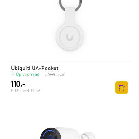
Ubiquiti UA-Pocket
Op voorraad
·
UA-Pocket
110,-
90,91 excl. BTW
Toevoege