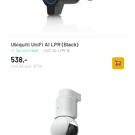
Ubiquiti UniFi AI LPR (Black)
Op voorraad
·
UVC-AI-LPR-B
538,-
444,63 excl. BTW
Toevoege