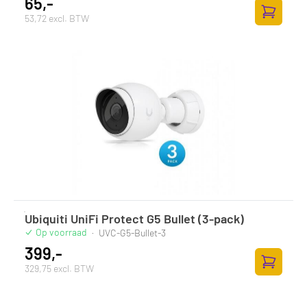
65,-
53,72 excl. BTW
Toevoege
Ubiquiti UniFi Protect G5 Bullet (3-pack)
Op voorraad
·
UVC-G5-Bullet-3
399,-
329,75 excl. BTW
Toevoege