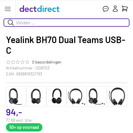
Wink
Open menu
Zoeken
Yealink BH70 Dual Teams USB-
C
0 beoordelingen
De beoordeling van dit product is
0.0
van de 5
Artikelnummer: 1208703
EAN: 6938818321793
94,-
77,69 excl. btw
50+
op voorraad