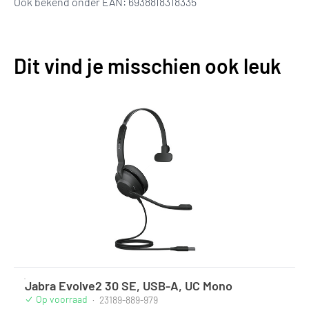
Ook bekend onder EAN: 6938818318335
Dit vind je misschien ook leuk
Jabra Evolve2 30 SE, USB-A, UC Mono
Op voorraad
·
23189-889-979