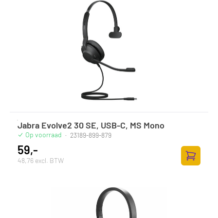
Jabra Evolve2 30 SE, USB-C, MS Mono
Op voorraad
·
23189-899-879
59,-
48,76 excl. BTW
Toevoege