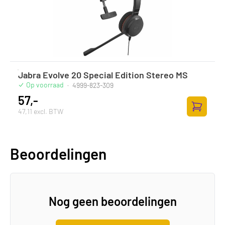
Jabra Evolve 20 Special Edition Stereo MS
Op voorraad
·
4999-823-309
57,-
47,11 excl. BTW
Toevoege
Beoordelingen
Nog geen beoordelingen