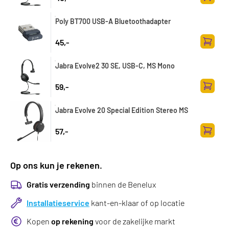
Toevoe
Poly BT700 USB-A Bluetoothadapter
45,-
Toevoe
Jabra Evolve2 30 SE, USB-C, MS Mono
59,-
Toevoe
Jabra Evolve 20 Special Edition Stereo MS
57,-
Toevoe
Op ons kun je rekenen.
Gratis verzending
binnen de Benelux
Installatieservice
kant-en-klaar of op locatie
Kopen
op rekening
voor de zakelijke markt