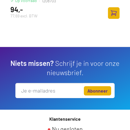
Op voorraad
·
1208703
94,-
77,69 excl. BTW
Toevoege
Niets missen?
Schrijf je in voor onze
nieuwsbrief.
Abonneer
Klantenservice
●
Nu gesloten