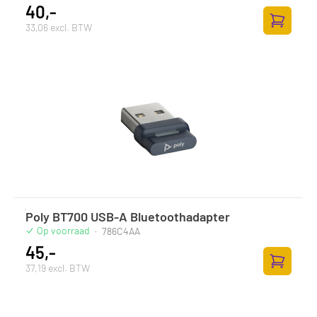
40,-
33,06 excl. BTW
Toevoege
Poly BT700 USB-A Bluetoothadapter
Op voorraad
·
786C4AA
45,-
37,19 excl. BTW
Toevoege