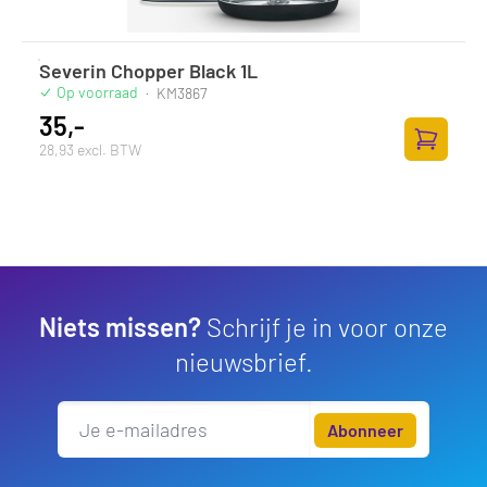
Severin Chopper Black 1L
Op voorraad
·
KM3867
35,-
28,93 excl. BTW
Toevoege
Niets missen?
Schrijf je in voor onze
nieuwsbrief.
Abonneer