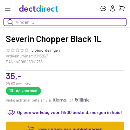
Wink
Open menu
Zoeken
Severin Chopper Black 1L
0 beoordelingen
De beoordeling van dit product is
0.0
van de 5
Artikelnummer: KM3867
EAN: 4008146041785
35,-
28,93 excl. btw
10+
op voorraad
Veilig achteraf betalen via
of
Op een werkdag voor 16:00 besteld, morgen in huis!
Toevoegen aan winkelwagen