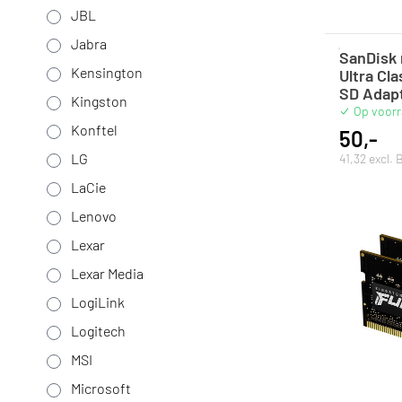
JBL
Jabra
SanDisk
Kensington
Ultra Cl
SD Adap
Kingston
Op voor
Konftel
50,-
LG
41,32 excl.
LaCie
Lenovo
Lexar
Lexar Media
LogiLink
Logitech
MSI
Microsoft