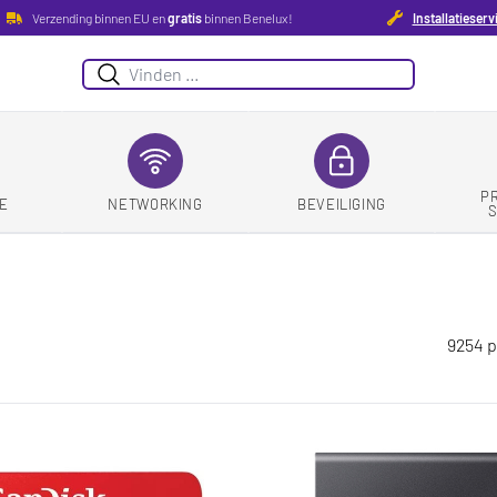
Verzending binnen EU en
gratis
binnen Benelux!
Installatieserv
Zoeken
P
E
NETWORKING
BEVEILIGING
9254 