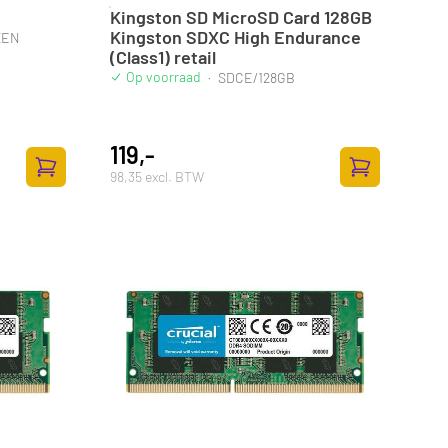
Kingston SD MicroSD Card 128GB
Kingston SDXC High Endurance
XEN
(Class1) retail
Op voorraad
·
SDCE/128GB
119,-
98,35 excl. BTW
Toevoegen aan winkelwagen
Toevoegen aan