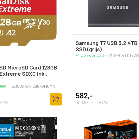
Samsung T7 USB 3.2 4TB 
SSD (grijs)
Op voorraad
·
MU-PC4T0T/W
 SD MicroSD Card 128GB
Extreme SDXC inkl.
raad
·
SDSQXAA-128G-GN6MA
582,-
 BTW
480,99 excl. BTW
Toevoegen aan winkelwagen