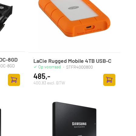
 OC-8GD
LaCie Rugged Mobile 4TB USB-C
 OC-8GD
Op voorraad
·
STFR4000800
485,-
400,83 excl. BTW
Toevoegen aan winkelwagen
Toevoegen aan