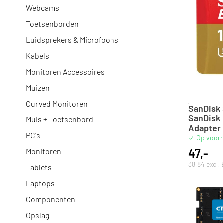
Webcams
Toetsenborden
Luidsprekers & Microfoons
Kabels
Monitoren Accessoires
Muizen
Curved Monitoren
SanDisk
SanDisk 
Muis + Toetsenbord
Adapter
PC's
Op voor
47,-
Monitoren
38,84 excl.
Tablets
Laptops
Componenten
Opslag