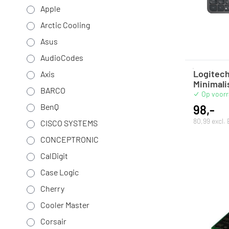
Apple
Arctic Cooling
Asus
AudioCodes
Logitech
Axis
Minimali
BARCO
Op voor
BenQ
98,-
80,99 excl.
CISCO SYSTEMS
CONCEPTRONIC
CalDigit
Case Logic
Cherry
Cooler Master
Corsair