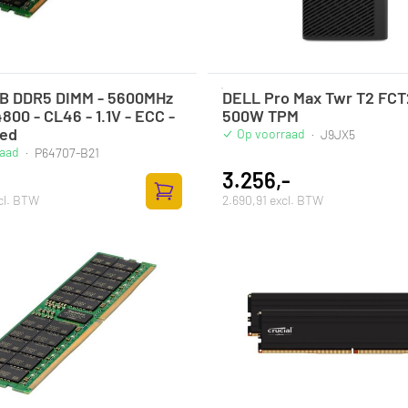
B DDR5 DIMM - 5600MHz
DELL Pro Max Twr T2 FC
800 - CL46 - 1.1V - ECC -
500W TPM
red
Op voorraad
·
J9JX5
raad
·
P64707-B21
3.256,-
cl. BTW
2.690,91 excl. BTW
Toevoegen aan winkelwagen