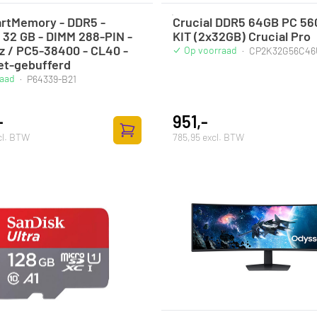
rtMemory - DDR5 -
Crucial DDR5 64GB PC 56
 32 GB - DIMM 288-PIN -
KIT (2x32GB) Crucial Pro
 / PC5-38400 - CL40 -
Op voorraad
·
CP2K32G56C46
iet-gebufferd
raad
·
P64339-B21
-
951,-
cl. BTW
785,95 excl. BTW
Toevoegen aan winkelwagen