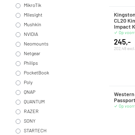
MikroTik
Kingsto
Milesight
CL20 Kin
Mushkin
Impact K
Op voor
NVIDIA
245,-
Neomounts
202,48 exc
Netgear
Philips
PocketBook
Poly
QNAP
Western 
Passport
QUANTUM
Op voor
RAZER
SONY
STARTECH