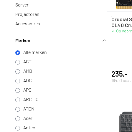
Server
Projectoren
Crucial 
Accessoires
CL40 Cruc
Op voor
Merken
Alle merken
ACT
AMD
235,-
AOC
194,21 excl
APC
ARCTIC
ATEN
Acer
Antec