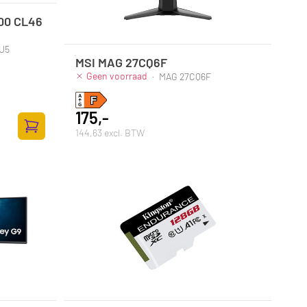
00 CL46
U5
MSI MAG 27CQ6F
Geen voorraad
·
MAG 27CQ6F
175,-
144,63 excl. BTW
Toevoegen aan winkelwagen