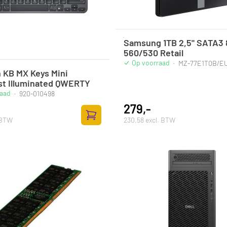
Samsung 1TB 2,5" SATA3 
560/530 Retail
Op voorraad
·
MZ-77E1T0B/E
 KB MX Keys Mini
st Illuminated QWERTY
raad
·
920-010498
279,-
 BTW
230,58 excl. BTW
Toevoegen aan winkelwagen