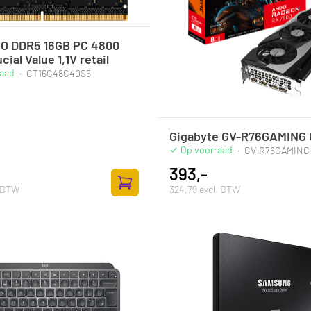
SO DDR5 16GB PC 4800
ial Value 1,1V retail
raad
·
CT16G48C40S5
Gigabyte GV-R76GAMING
Op voorraad
·
GV-R76GAMING
393,-
. BTW
324,79 excl. BTW
Toevoegen aan winkelwagen