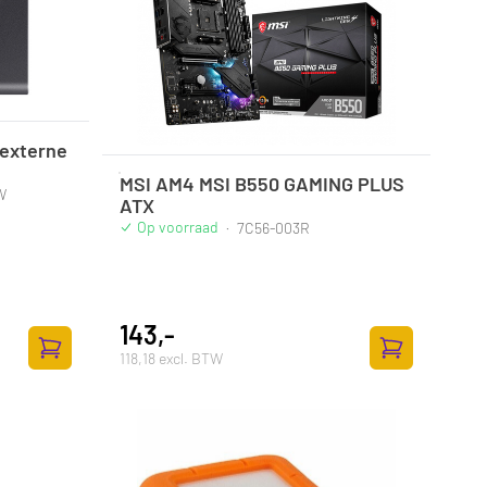
externe
MSI AM4 MSI B550 GAMING PLUS
W
ATX
Op voorraad
·
7C56-003R
143,-
118,18 excl. BTW
Toevoegen aan winkelwagen
Toevoegen aan