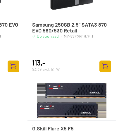
870 EVO
Samsung 250GB 2,5" SATA3 870
EVO 560/530 Retail
Op voorraad
U
·
MZ-77E250B/EU
113,-
93,39 excl. BTW
Toevoegen aan winkelwagen
Toevoegen aan
G.Skill Flare X5 F5-