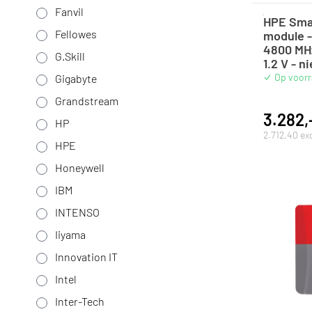
Fanvil
HPE Sma
Fellowes
module -
4800 MHz
G.Skill
1.2 V - n
Op voor
Gigabyte
Grandstream
3.282,
HP
2.712,40 ex
HPE
Honeywell
IBM
INTENSO
Iiyama
Innovation IT
Intel
Inter-Tech