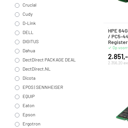
Crucial
Cudy
D-Link
HPE 64G
DELL
/ PC5-44
DIGITUS
Registe
Op voor
Dahua
2.851,-
DectDirect PACKAGE DEAL
2.356,20 ex
DectDirect.NL
Dicota
EPOS | SENNHEISER
EQUIP
Eaton
Epson
Ergotron