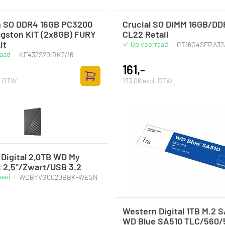
n SO DDR4 16GB PC3200
Crucial SO DIMM 16GB/DD
gston KIT (2x8GB) FURY
CL22 Retail
it
Op voorraad
·
CT16G4SFRA32
raad
·
KF432S20IBK2/16
161,-
l. BTW
133,06 excl. BTW
Toevoegen aan winkelwagen
Digital 2,0TB WD My
 2,5"/Zwart/USB 3.2
raad
·
WDBYVG0020BBK-WESN
Western Digital 1TB M.2 
WD Blue SA510 TLC/560/