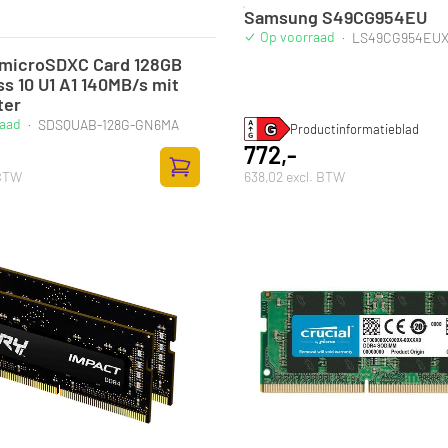
Samsung S49CG954EU
Op voorraad
·
LS49CG954EU
 microSDXC Card 128GB
ass 10 U1 A1 140MB/s mit
ter
raad
·
SDSQUAB-128G-GN6MA
Productinformatieblad
772,-
 BTW
638,02 excl. BTW
Toevoegen aan winkelwagen