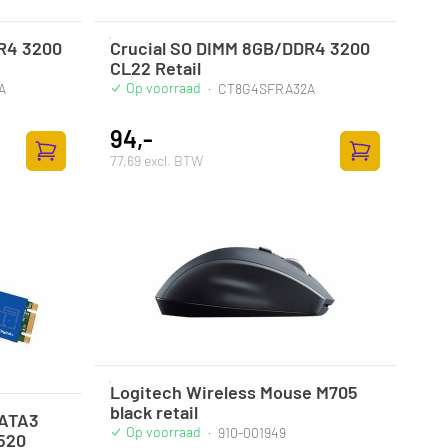
R4 3200
Crucial SO DIMM 8GB/DDR4 3200
CL22 Retail
Op voorraad
A
·
CT8G4SFRA32A
94,-
77,69 excl. BTW
Toevoegen aan winkelwagen
Toevoegen aan
Logitech Wireless Mouse M705
black retail
SATA3
Op voorraad
·
910-001949
520