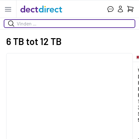
Wink
Open menu
Zoeken
6 TB tot 12 TB