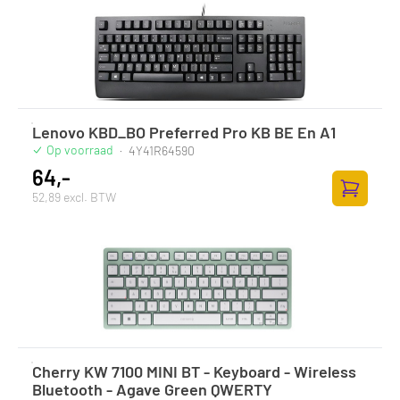
Lenovo KBD_BO Preferred Pro KB BE En A1
Op voorraad
·
4Y41R64590
64,-
52,89 excl. BTW
Toevoege
Cherry KW 7100 MINI BT - Keyboard - Wireless
Bluetooth - Agave Green QWERTY