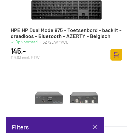
HPE HP Dual Mode 975 - Toetsenbord - backlit -
draadloos - Bluetooth - AZERTY - Belgisch
Op voorraad
·
3Z726AA#AC0
145,-
119,83 excl. BTW
Toevoege
Filters