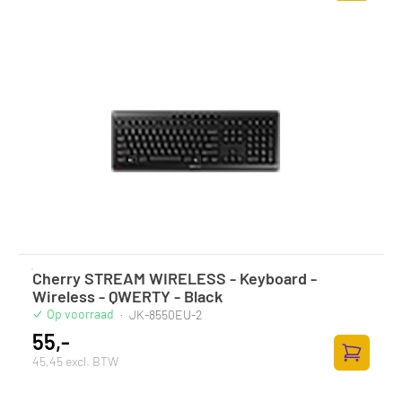
Toevoege
Cherry STREAM WIRELESS - Keyboard -
Wireless - QWERTY - Black
Op voorraad
·
JK-8550EU-2
55,-
45,45 excl. BTW
Toevoege