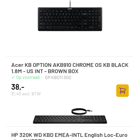
Acer KB OPTION AKB910 CHROME OS KB BLACK
1.8M - US INT - BROWN BOX
Op voorraad
·
GP.KBD11.00S
38,-
31,40 excl. BTW
Toevoege
HP 320K WD KBD EMEA-INTL English Loc-Euro