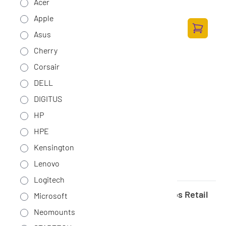
Acer
Op voorraad
·
805T2AA#ABB
Apple
39,-
32,23 excl. BTW
Asus
Toevoege
Cherry
Corsair
DELL
DIGITUS
HP
HPE
Kensington
Lenovo
Logitech
Cherry KB KW 9100 SLIM Zwart draadloos Retail
Microsoft
QWERTY
Neomounts
Op voorraad
·
JK-9100EU-2