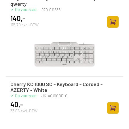
qwerty
Op voorraad
·
920-011638
140,-
115,70 excl. BTW
Toevoege
Cherry KC 1000 SC - Keyboard - Corded -
AZERTY - White
Op voorraad
·
JK-A0100BE-0
40,-
33,06 excl. BTW
Toevoege