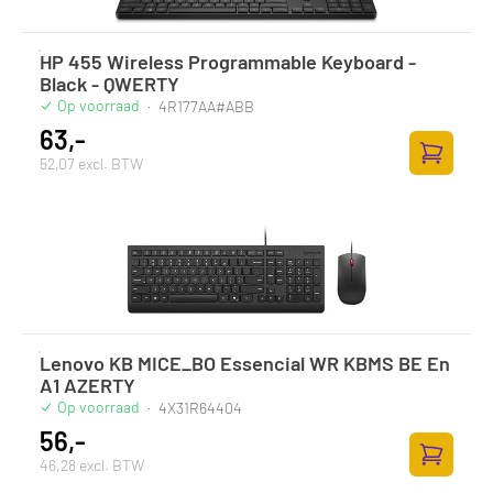
HP 455 Wireless Programmable Keyboard -
Black - QWERTY
Op voorraad
·
4R177AA#ABB
63,-
52,07 excl. BTW
Toevoege
Lenovo KB MICE_BO Essencial WR KBMS BE En
A1 AZERTY
Op voorraad
·
4X31R64404
56,-
46,28 excl. BTW
Toevoege