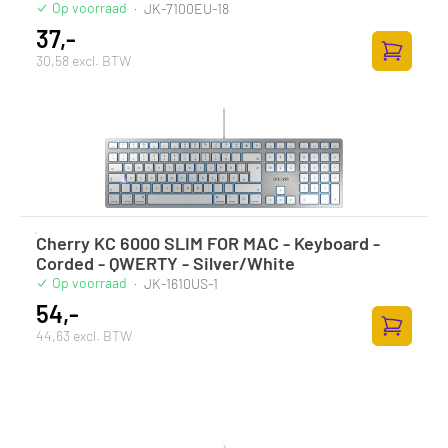
Op voorraad
·
JK-7100EU-18
37,-
30,58 excl. BTW
Toevoege
Cherry KC 6000 SLIM FOR MAC - Keyboard -
Corded - QWERTY - Silver/White
Op voorraad
·
JK-1610US-1
54,-
44,63 excl. BTW
Toevoege