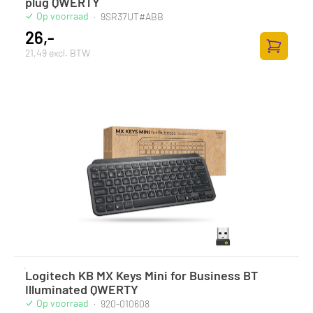
plug QWERTY
Op voorraad
·
9SR37UT#ABB
26,-
21,49 excl. BTW
Toevoege
Logitech KB MX Keys Mini for Business BT
Illuminated QWERTY
Op voorraad
·
920-010608