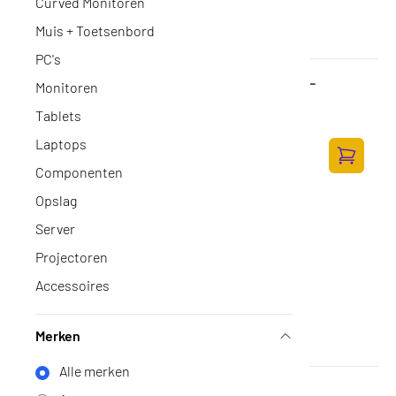
Curved Monitoren
Muis + Toetsenbord
PC's
HP 475 Wireless Multi Device Keyboard -
Monitoren
QWERTY - [US INT]
Tablets
Op voorraad
·
7N7B9AA#ABB
68,-
Laptops
56,20 excl. BTW
Componenten
Toevoege
Opslag
Server
Projectoren
Accessoires
Merken
Alle merken
HP 220 WL KBD EURO QWERTY