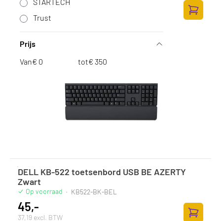
47,-
STARTECH
38,84 excl. BTW
Trust
Toevoege
Prijs
Van
€
tot
€
DELL KB-522 toetsenbord USB BE AZERTY
Zwart
Op voorraad
·
KB522-BK-BEL
45,-
37,19 excl. BTW