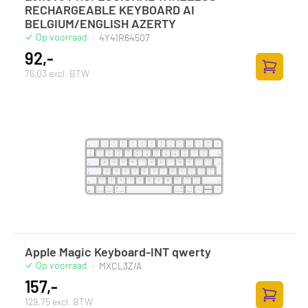
RECHARGEABLE KEYBOARD AI
BELGIUM/ENGLISH AZERTY
Op voorraad
·
4Y41R64507
92,-
76,03 excl. BTW
Toevoege
Apple Magic Keyboard-INT qwerty
Op voorraad
·
MXCL3Z/A
157,-
129,75 excl. BTW