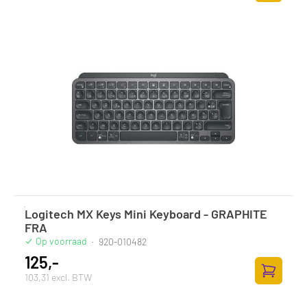
Toevoege
Logitech MX Keys Mini Keyboard - GRAPHITE
FRA
Op voorraad
·
920-010482
125,-
103,31 excl. BTW
Toevoege