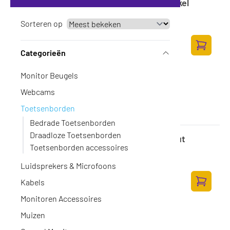
DIGITUS KVM-schakelaar, 2 poorten, enkel
scherm, 4K, HDMI®
Op voorraad
Sorteren op
·
DS-12870
88,-
72,73 excl. BTW
Categorieën
Toevoege
Monitor Beugels
Webcams
Toetsenborden
Bedrade Toetsenborden
Draadloze Toetsenborden
Logitech NL Logitech G413 SE US Layout
Toetsenborden accessoires
QWERTY
Op voorraad
·
920-010437
Luidsprekers & Microfoons
100,-
Kabels
82,64 excl. BTW
Toevoege
Monitoren Accessoires
Muizen