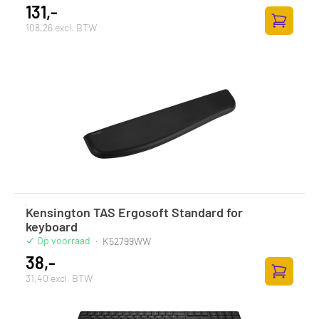
131,-
108,26 excl. BTW
Toevoege
Kensington TAS Ergosoft Standard for
keyboard
Op voorraad
·
K52799WW
38,-
31,40 excl. BTW
Toevoege