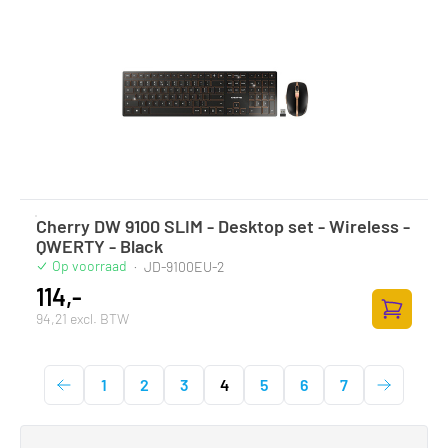
Cherry DW 9100 SLIM - Desktop set - Wireless -
QWERTY - Black
Op voorraad
·
JD-9100EU-2
114,-
94,21 excl. BTW
Toevoege
1
2
3
4
5
6
7