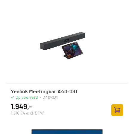
Yealink Meetingbar A40-031
Op voorraad
·
A40-031
1.949,-
1.610,74 excl. BTW
Toevoege