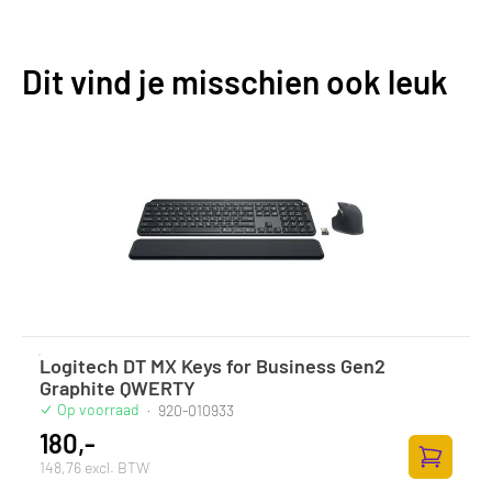
Dit vind je misschien ook leuk
Logitech DT MX Keys for Business Gen2
Graphite QWERTY
Op voorraad
·
920-010933
180,-
148,76 excl. BTW
Toevoege