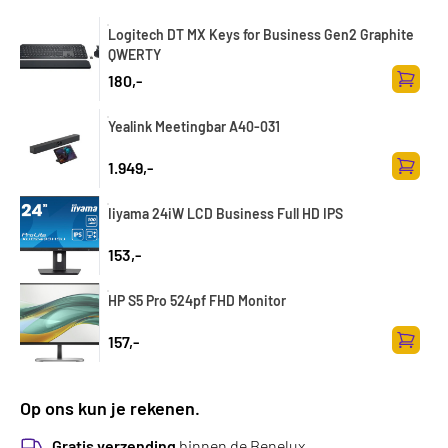
Logitech DT MX Keys for Business Gen2 Graphite
QWERTY
180,-
Toevoe
Yealink Meetingbar A40-031
1.949,-
Toevoe
Iiyama 24iW LCD Business Full HD IPS
153,-
HP S5 Pro 524pf FHD Monitor
157,-
Toevoe
Op ons kun je rekenen.
Gratis verzending
binnen de Benelux