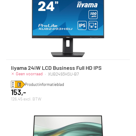
Iiyama 24iW LCD Business Full HD IPS
Geen voorraad
·
XUB2493HSU-B7
Productinformatieblad
153,-
126,45 excl. BTW