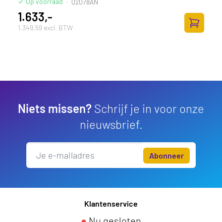
Op voorraad
·
Q2078AN
1.633,-
1.349,59 excl. BTW
Toevoege
Niets missen?
Schrijf je in voor onze
nieuwsbrief.
Abonneer
Klantenservice
●
Nu gesloten