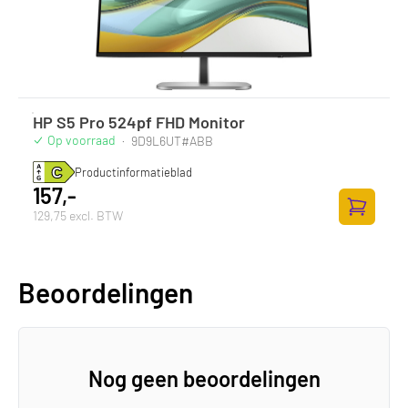
HP S5 Pro 524pf FHD Monitor
Op voorraad
·
9D9L6UT#ABB
Productinformatieblad
157,-
129,75 excl. BTW
Toevoege
Beoordelingen
Nog geen beoordelingen