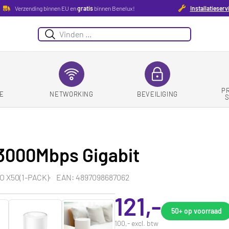
Verzending binnen EU en
gratis
binnen Benelux!
Installatieserv
Zoeken
P
E
NETWORKING
BEVEILIGING
3000Mbps Gigabit
O X50(1-PACK)
EAN: 4897098687062
121,-
50+
op voorraad
100,- excl. btw