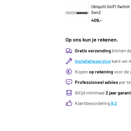
Ubiquiti UniFi Switc
Gen2
409,-
Op ons kun je rekenen.
Gratis verzending
binnen d
Installatieservice
kant-en-kl
Kopen
op rekening
voor de 
Professioneel advies
per te
Altijd minimaal
2 jaar garant
Klantbeoordeling
9,2