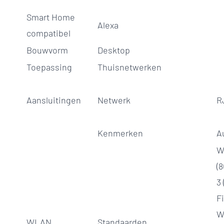
Smart Home
Alexa
compatibel
Bouwvorm
Desktop
Toepassing
Thuisnetwerken
Aansluitingen
Netwerk
R
Kenmerken
A
W
(8
3 
Fi
W
WLAN
Standaarden