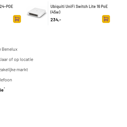
h 24-POE
Ubiquiti UniFi Switch Lite 16 PoE
(45w)
234,-
Toevoegen aan winkelwagen
Toevoegen a
e Benelux
aar of op locatie
zakelijke markt
lefoon
*
ie