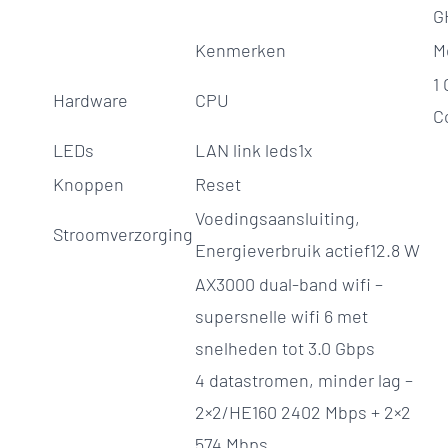
G
Kenmerken
M
1
Hardware
CPU
C
LEDs
LAN link leds1x
Knoppen
Reset
Voedingsaansluiting,
Stroomverzorging
Energieverbruik actief12.8 W
AX3000 dual-band wifi –
supersnelle wifi 6 met
snelheden tot 3.0 Gbps
4 datastromen, minder lag –
2×2/HE160 2402 Mbps + 2×2
574 Mbps