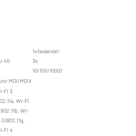
1x (waarvan:
J-45
3x
10/100/1000)
uto-MDI/MDIX
i-Fi 3
02.11a, Wi-Fi
(802.11b, Wi-
 3 (802.11g,
i-Fi 4