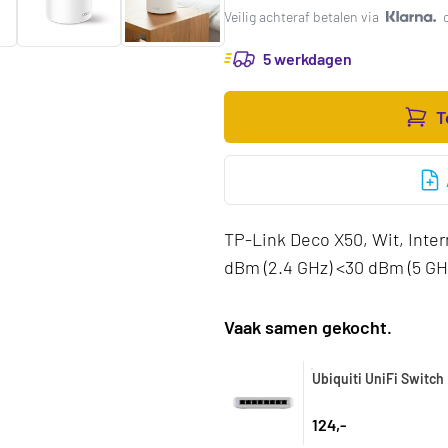
Veilig achteraf betalen via
5 werkdagen
T
TP-Link Deco X50, Wit, Inter
dBm (2.4 GHz) <30 dBm (5 GHz)
Vaak samen gekocht.
Ubiquiti UniFi Switch 
124,-