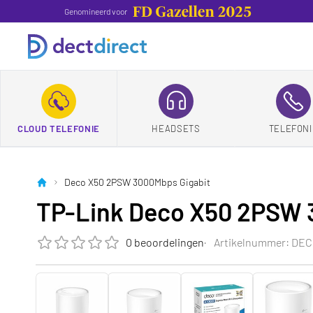
Genomineerd voor
CLOUD TELEFONIE
HEADSETS
TELEFONI
Deco X50 2PSW 3000Mbps Gigabit
TP-Link Deco X50 2PSW 
0 beoordelingen
Artikelnummer: DEC
De beoordeling van dit product is
0.0
van de 5