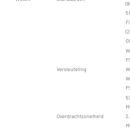
(8
5 
Fi
(2
G
W
P
Versleuteling
W
W
P
5
M
Overdrachtssnelheid
2
M