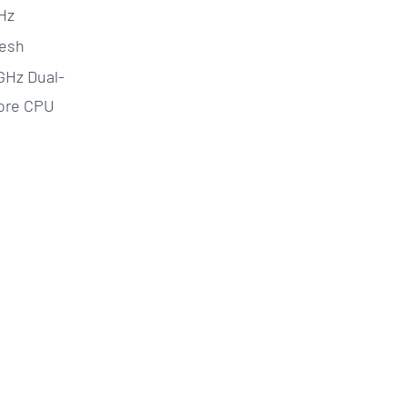
Hz
esh
 GHz Dual-
ore CPU