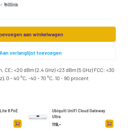
of
oevoegen aan winkelwagen
Aan verlanglijst toevoegen
n, CE: <20 dBm (2.4 GHz) <23 dBm (5 GHz) FCC: <30
, 0 - 40 °C, -40 - 70 °C, 10 - 90 procent
Lite 8 PoE
Ubiquiti UniFi Cloud Gateway
Ultra
119,-
Toevoegen aan winkelwagen
Toevoegen a