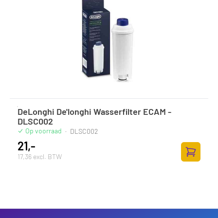
DeLonghi De'longhi Wasserfilter ECAM -
DLSC002
Op voorraad
·
DLSC002
21,-
17,36 excl. BTW
Toevoege