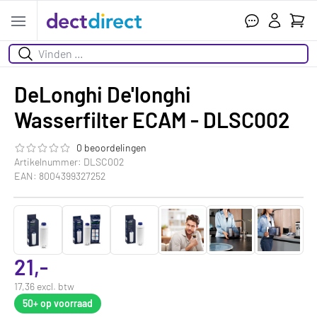
Wink
Open menu
Zoeken
DeLonghi De'longhi
Wasserfilter ECAM - DLSC002
0 beoordelingen
De beoordeling van dit product is
0.0
van de 5
Artikelnummer: DLSC002
EAN: 8004399327252
21,-
17,36 excl. btw
50+
op voorraad