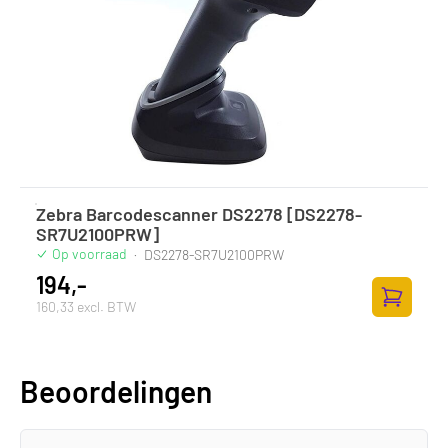
Zebra Barcodescanner DS2278 [DS2278-
SR7U2100PRW]
Op voorraad
·
DS2278-SR7U2100PRW
194,-
160,33 excl. BTW
Toevoege
Beoordelingen