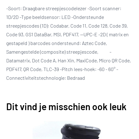
-Soort: Draagbare streepjescodelezer -Soort scanner:
1D/2D -Type beeldsensor: LED -Ondersteunde
streepjescodes (1D): Codabar, Code 11, Code 128, Code 39,
Code 93, GS1 DataBar, MSI, PDF417, --UPC-E -2D ( matrix en
gestapeld ) barcodes ondersteund: Aztec Code,
Samengestelde (composite) streepjescode, -
Datamatrix, Dot Code A, Han Xin, MaxiCode, Micro QR Code,
PDF417, QR Code, TLC-39 -Pitch lees-hoek: -60 - 60° -
Connectiviteitstechnologie: Bedraad
Dit vind je misschien ook leuk