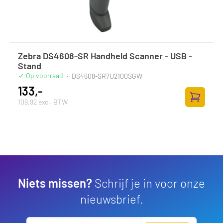
Zebra DS4608-SR Handheld Scanner - USB -
Stand
Op voorraad
·
DS4608-SR7U2100SGW
133,-
109,92 excl. BTW
Toevoege
Niets missen?
Schrijf je in voor onze
nieuwsbrief.