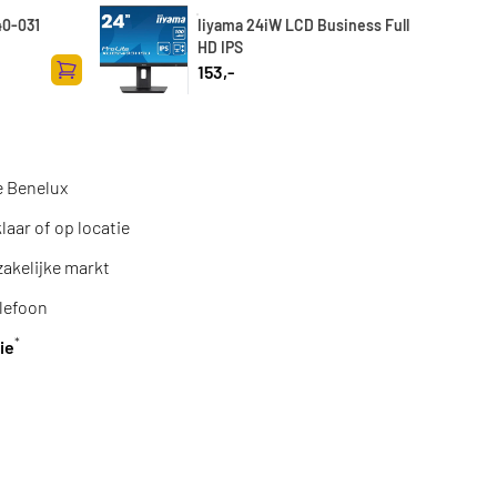
40-031
Iiyama 24iW LCD Business Full
HD IPS
153,-
Toevoegen aan winkelwagen
e Benelux
aar of op locatie
zakelijke markt
lefoon
*
ie