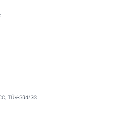
s
FCC, TÜV-Süd/GS