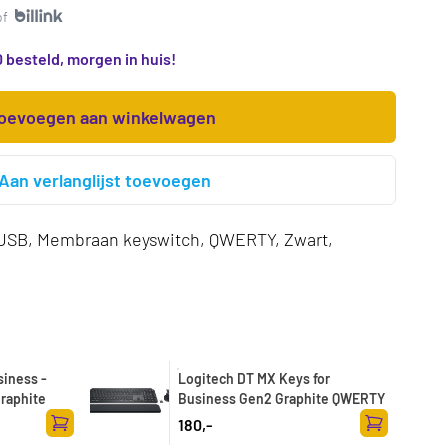
of
 besteld, morgen in huis!
oevoegen aan winkelwagen
Aan verlanglijst toevoegen
USB, Membraan keyswitch, QWERTY, Zwart,
siness -
Logitech DT MX Keys for
graphite
Business Gen2 Graphite QWERTY
180,-
Toevoegen aan winkelwagen
Toevoegen a