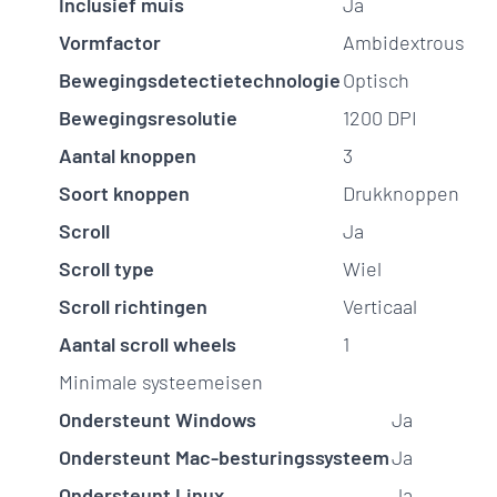
Inclusief muis
Ja
Vormfactor
Ambidextrous
Bewegingsdetectietechnologie
Optisch
Bewegingsresolutie
1200 DPI
Aantal knoppen
3
Soort knoppen
Drukknoppen
Scroll
Ja
Scroll type
Wiel
Scroll richtingen
Verticaal
Aantal scroll wheels
1
Minimale systeemeisen
Ondersteunt Windows
Ja
Ondersteunt Mac-besturingssysteem
Ja
Ondersteunt Linux
Ja