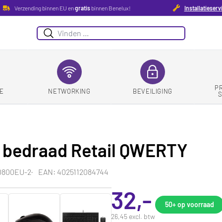
Verzending binnen EU en
gratis
binnen Benelux!
Installatieserv
Zoeken
P
E
NETWORKING
BEVEILIGING
t bedraad Retail QWERTY
0800EU-2
EAN: 4025112084744
32,-
50+
op voorraad
26,45 excl. btw