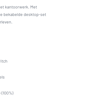
Het kantoorwerk. Met
ze bekabelde desktop-set
rleven.
itch
els
e (100%)