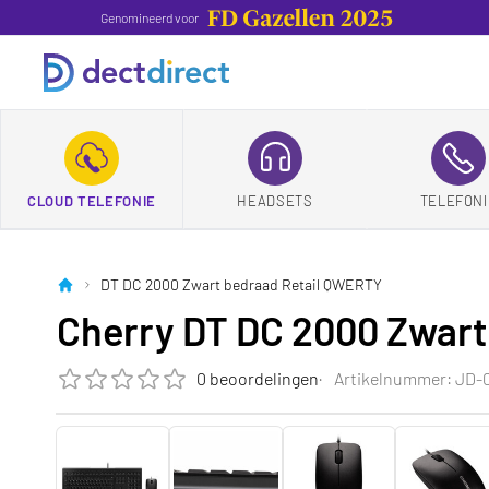
Genomineerd voor
CLOUD TELEFONIE
HEADSETS
TELEFONI
DT DC 2000 Zwart bedraad Retail QWERTY
Cherry DT DC 2000 Zwar
0 beoordelingen
Artikelnummer: JD-
De beoordeling van dit product is
0.0
van de 5