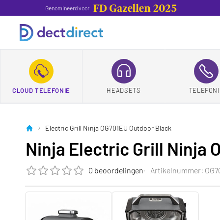
Genomineerd voor
CLOUD TELEFONIE
HEADSETS
TELEFONI
Electric Grill Ninja OG701EU Outdoor Black
Ninja Electric Grill Ninj
0 beoordelingen
Artikelnummer: OG7
De beoordeling van dit product is
0.0
van de 5