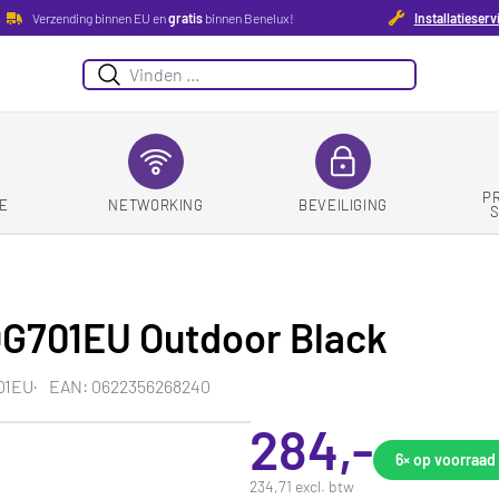
Verzending binnen EU en
gratis
binnen Benelux!
Installatieserv
Zoeken
P
E
NETWORKING
BEVEILIGING
a OG701EU Outdoor Black
01EU
EAN: 0622356268240
284,-
6×
op voorraad
234,71 excl. btw