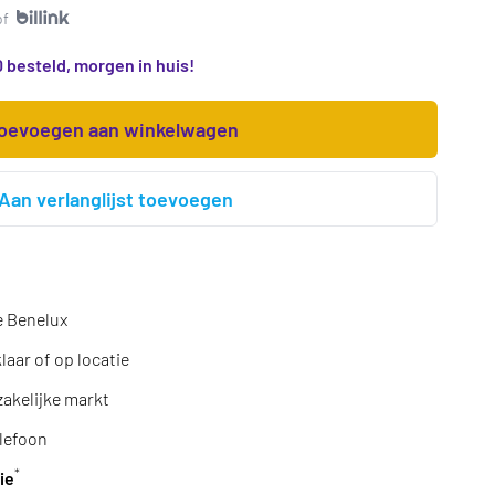
of
 besteld, morgen in huis!
oevoegen aan winkelwagen
Aan verlanglijst toevoegen
e Benelux
aar of op locatie
zakelijke markt
lefoon
*
ie