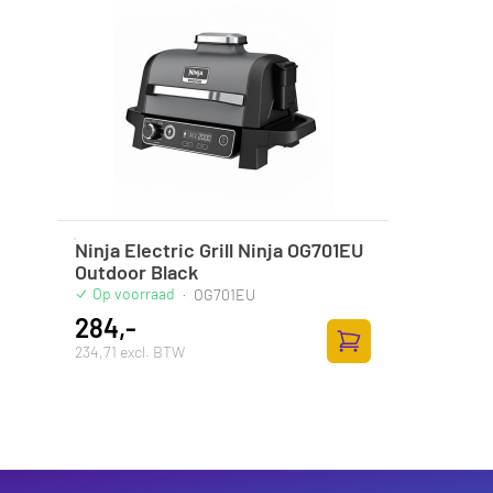
Ninja Electric Grill Ninja OG701EU
Outdoor Black
Op voorraad
·
OG701EU
284,-
234,71 excl. BTW
Toevoegen aan wink