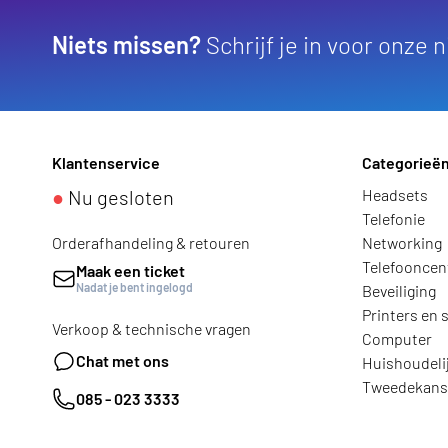
Niets missen?
Schrijf je in voor onze 
Klantenservice
Categorieë
●
Nu gesloten
Headsets
Telefonie
Orderafhandeling & retouren
Networking
Telefooncen
Maak een ticket
Nadat je bent ingelogd
Beveiliging
Printers en 
Verkoop & technische vragen
Computer
Chat met ons
Huishoudeli
Tweedekans
085 - 023 3333