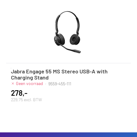
Jabra Engage 55 MS Stereo USB-A with
Charging Stand
Geen voorraad
·
9559-455-111
278,-
229,75 excl. BTW