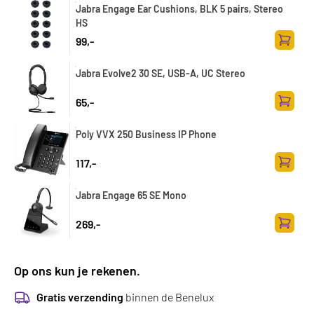
Jabra Engage Ear Cushions, BLK 5 pairs, Stereo
HS
99,-
Toevoe
Jabra Evolve2 30 SE, USB-A, UC Stereo
65,-
Toevoe
Poly VVX 250 Business IP Phone
117,-
Toevoe
Jabra Engage 65 SE Mono
269,-
Toevoe
Op ons kun je rekenen.
Gratis verzending
binnen de Benelux