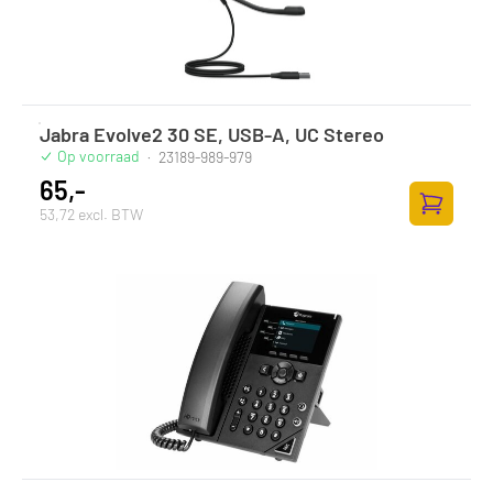
Jabra Evolve2 30 SE, USB-A, UC Stereo
Op voorraad
·
23189-989-979
65,-
53,72 excl. BTW
Toevoege