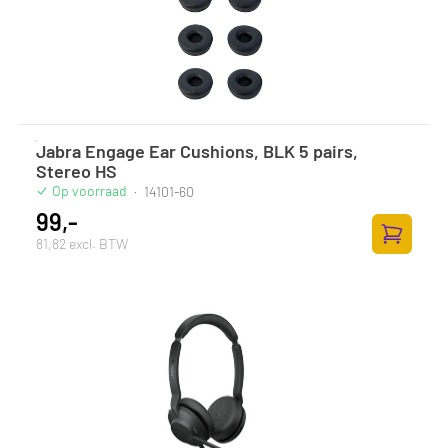
Jabra Engage Ear Cushions, BLK 5 pairs,
Stereo HS
Op voorraad
·
14101-60
99,-
81,82 excl. BTW
Toevoege