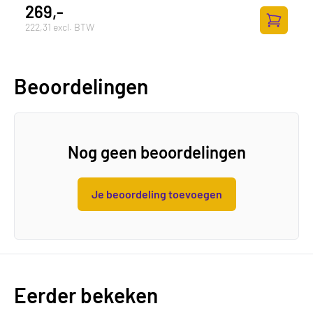
269,-
222,31 excl. BTW
Toevoege
Beoordelingen
Nog geen beoordelingen
Je beoordeling toevoegen
Eerder bekeken