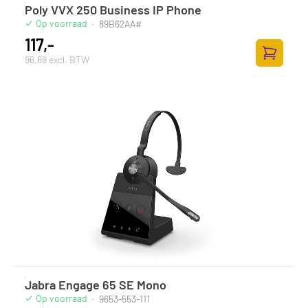
Poly VVX 250 Business IP Phone
Op voorraad
·
89B62AA#
117,-
96,69 excl. BTW
Toevoege
Jabra Engage 65 SE Mono
Op voorraad
·
9653-553-111