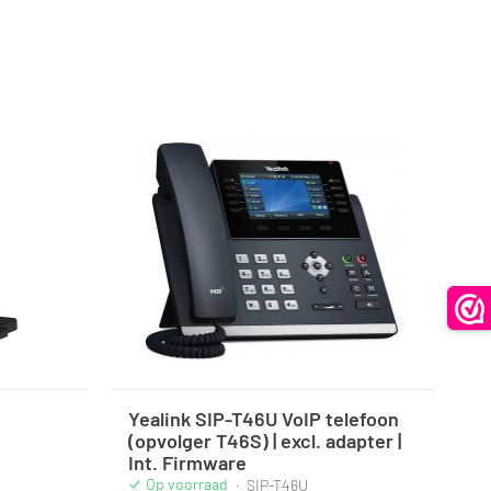
Yealink SIP-T46U VoIP telefoon
(opvolger T46S) | excl. adapter |
Int. Firmware
Op voorraad
·
SIP-T46U