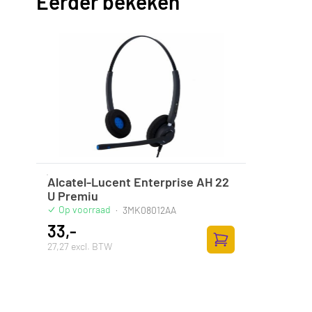
Eerder bekeken
Alcatel-Lucent Enterprise AH 22
U Premiu
Op voorraad
·
3MK08012AA
33,-
27,27 excl. BTW
Toevoegen aan wink