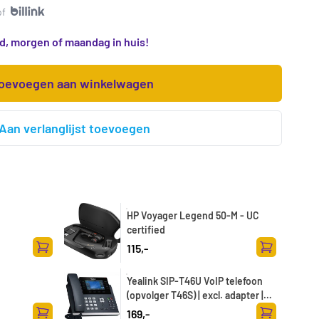
of
d, morgen of maandag in huis!
oevoegen aan winkelwagen
Aan verlanglijst toevoegen
HP Voyager Legend 50-M - UC
certified
115,-
Toevoegen aan winkelwagen
Toevoegen a
Yealink SIP-T46U VoIP telefoon
(opvolger T46S) | excl. adapter |
Int. Firmware
169,-