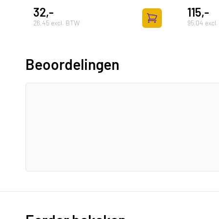
32,-
115,-
26,45 excl. BTW
95,04 excl
Toevoegen aan winke
Beoordelingen