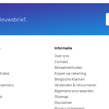
nieuwsbrief.
n
Informatie
Over ons
Contact
Betaalmethoden
trales
Kopen op rekening
Belgische Klanten
scanners
Verzenden & retourneren
Algemene voorwaarden
jk
Sitemap
Disclaimer
Privacy statement