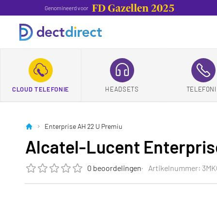
Genomineerd voor
CLOUD TELEFONIE
HEADSETS
TELEFONI
Enterprise AH 22 U Premiu
Alcatel-Lucent Enterpris
0 beoordelingen
Artikelnummer: 3MK
De beoordeling van dit product is
0.0
van de 5