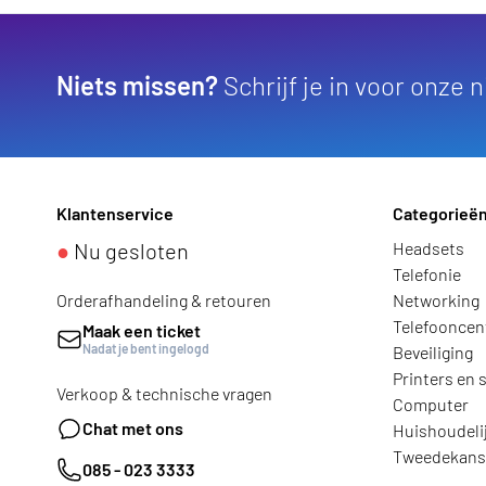
Niets missen?
Schrijf je in voor onze 
Klantenservice
Categorieë
●
Nu gesloten
Headsets
Telefonie
Orderafhandeling & retouren
Networking
Telefooncen
Maak een ticket
Nadat je bent ingelogd
Beveiliging
Printers en 
Verkoop & technische vragen
Computer
Chat met ons
Huishoudeli
Tweedekans
085 - 023 3333