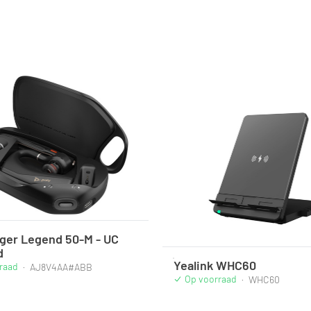
ger Legend 50-M - UC
d
Yealink WHC60
raad
·
AJ8V4AA#ABB
Op voorraad
·
WHC60