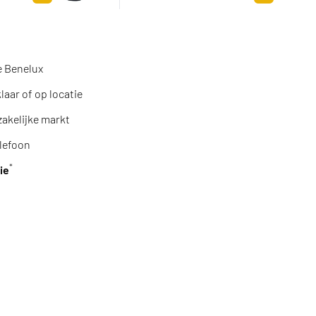
Toevoegen aan winkelwagen
Toevoegen a
e Benelux
aar of op locatie
zakelijke markt
lefoon
*
ie