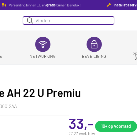
Verzending binnen EU en
gratis
binnen Benelux!
Installatieserv
Zoeken
P
E
NETWORKING
BEVEILIGING
e AH 22 U Premiu
08012AA
33,-
10+
op voorraad
27,27 excl. btw