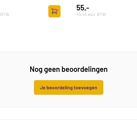
55,-
. BTW
45,45 excl. BTW
lwagen
Toevoegen aan winkelwagen
Nog geen beoordelingen
Je beoordeling toevoegen