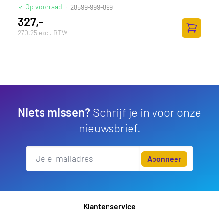
Op voorraad
·
28599-999-899
327,-
270,25 excl. BTW
Toevoege
Niets missen?
Schrijf je in voor onze
nieuwsbrief.
Abonneer
Klantenservice