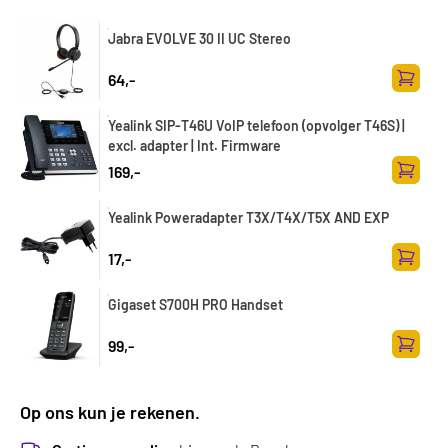
Jabra EVOLVE 30 II UC Stereo
64,-
Toevoe
Yealink SIP-T46U VoIP telefoon (opvolger T46S) |
excl. adapter | Int. Firmware
169,-
Toevoe
Yealink Poweradapter T3X/T4X/T5X AND EXP
17,-
Toevoe
Gigaset S700H PRO Handset
99,-
Toevoe
Op ons kun je rekenen.