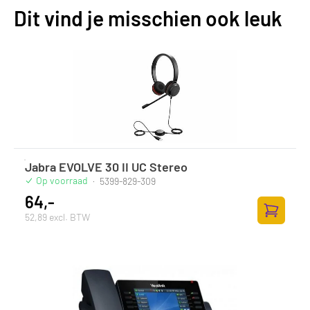
Dit vind je misschien ook leuk
Jabra EVOLVE 30 II UC Stereo
Op voorraad
·
5399-829-309
64,-
52,89 excl. BTW
Toevoege