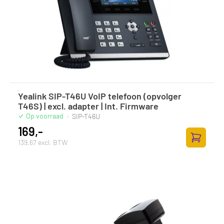
Yealink SIP-T46U VoIP telefoon (opvolger
T46S) | excl. adapter | Int. Firmware
Op voorraad
·
SIP-T46U
169,-
139,67 excl. BTW
Toevoege