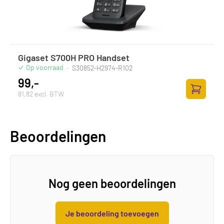
Gigaset S700H PRO Handset
Op voorraad
·
S30852-H2974-R102
99,-
81,82 excl. BTW
Toevoege
Beoordelingen
Nog geen beoordelingen
Je beoordeling toevoegen