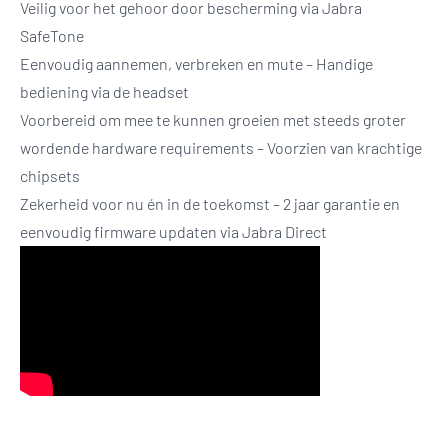
Veilig voor het gehoor door bescherming via Jabra
SafeTone
Eenvoudig aannemen, verbreken en mute – Handige
bediening via de headset
Voorbereid om mee te kunnen groeien met steeds groter
wordende hardware requirements – Voorzien van krachtige
chipsets
Zekerheid voor nu én in de toekomst – 2 jaar garantie en
eenvoudig firmware updaten via Jabra Direct