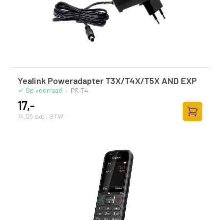
Yealink Poweradapter T3X/T4X/T5X AND EXP
Op voorraad
·
PS-T4
17,-
14,05 excl. BTW
Toevoege