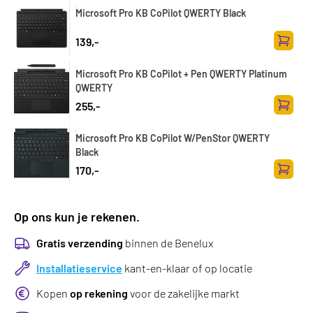
Microsoft Pro KB CoPilot QWERTY Black
139,-
Toevoe
Microsoft Pro KB CoPilot + Pen QWERTY Platinum
QWERTY
255,-
Toevoe
Microsoft Pro KB CoPilot W/PenStor QWERTY
Black
170,-
Toevoe
Op ons kun je rekenen.
Gratis verzending
binnen de Benelux
Installatieservice
kant-en-klaar of op locatie
Kopen
op rekening
voor de zakelijke markt