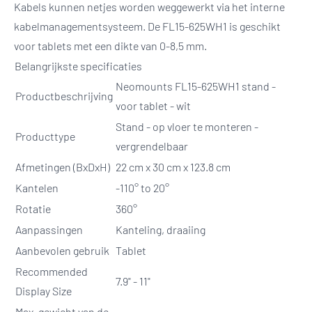
Kabels kunnen netjes worden weggewerkt via het interne
kabelmanagementsysteem. De FL15-625WH1 is geschikt
voor tablets met een dikte van 0-8,5 mm.
Belangrijkste specificaties
Neomounts FL15-625WH1 stand -
Productbeschrijving
voor tablet - wit
Stand - op vloer te monteren -
Producttype
vergrendelbaar
Afmetingen (BxDxH)
22 cm x 30 cm x 123.8 cm
Kantelen
-110° to 20°
Rotatie
360°
Aanpassingen
Kanteling, draaiing
Aanbevolen gebruik
Tablet
Recommended
7.9" - 11"
Display Size
Max. gewicht van de