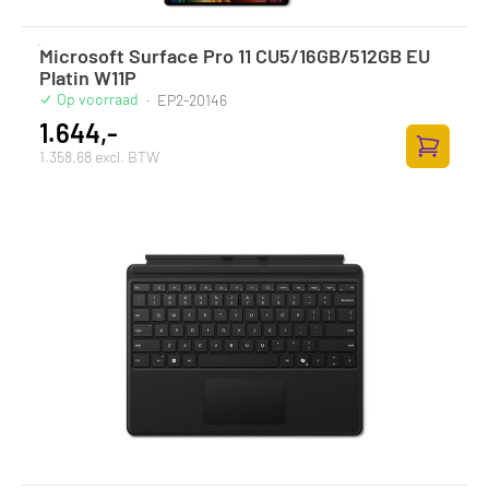
Microsoft Surface Pro 11 CU5/16GB/512GB EU
Platin W11P
Op voorraad
·
EP2-20146
1.644,-
1.358,68 excl. BTW
Toevoege