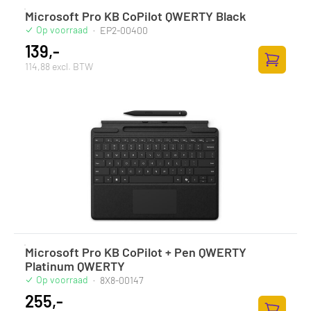
Microsoft Pro KB CoPilot QWERTY Black
Op voorraad
·
EP2-00400
139,-
114,88 excl. BTW
Toevoege
Microsoft Pro KB CoPilot + Pen QWERTY
Platinum QWERTY
Op voorraad
·
8X8-00147
255,-