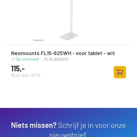
Neomounts FL15-625WH - voor tablet - wit
Op voorraad
·
FL15-625WH1
115,-
95,04 excl. BTW
Toevoege
Niets missen?
Schrijf je in voor onze
nieuwsbrief.