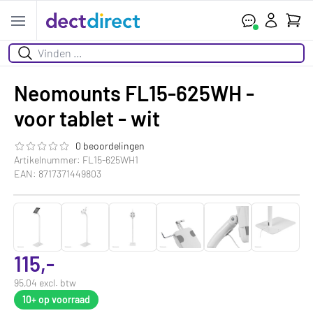
Wink
Open menu
Zoeken
Neomounts FL15-625WH -
voor tablet - wit
0 beoordelingen
De beoordeling van dit product is
0.0
van de 5
Artikelnummer: FL15-625WH1
EAN: 8717371449803
115,-
95,04 excl. btw
10+
op voorraad