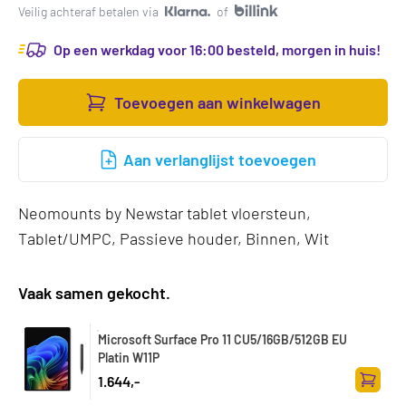
Veilig achteraf betalen via
of
Op een werkdag voor 16:00 besteld, morgen in huis!
Toevoegen aan winkelwagen
Aan verlanglijst toevoegen
Neomounts by Newstar tablet vloersteun,
Tablet/UMPC, Passieve houder, Binnen, Wit
Vaak samen gekocht.
Microsoft Surface Pro 11 CU5/16GB/512GB EU
Platin W11P
1.644,-
Toevoe