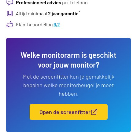
Professioneel advies
per telefoon
*
Altijd minimaal
2 jaar garantie
Klantbeoordeling
9,2
Welke monitorarm is geschikt
voor jouw monitor?
Met de screenfitter kun je gemakkelijk
bepalen welke monitorbeugel je moet
hebben.
Open de screenfitter