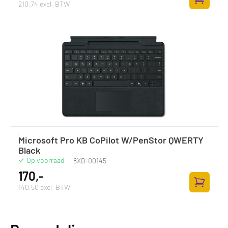
210,74 excl. BTW
Toevoege
Microsoft Pro KB CoPilot W/PenStor QWERTY
Black
Op voorraad
·
8XB-00145
170,-
140,50 excl. BTW
Toevoege