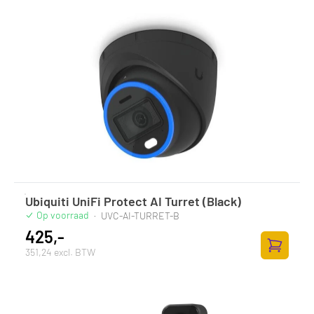
Ubiquiti UniFi Protect AI Turret (Black)
Op voorraad
·
UVC-AI-TURRET-B
425,-
351,24 excl. BTW
Toevoege