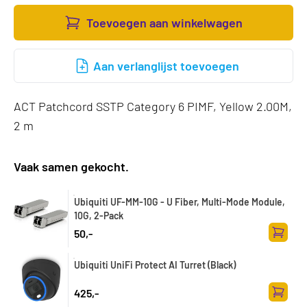
Toevoegen aan winkelwagen
Aan verlanglijst toevoegen
ACT Patchcord SSTP Category 6 PIMF, Yellow 2.00M,
2 m
Vaak samen gekocht.
Ubiquiti UF-MM-10G - U Fiber, Multi-Mode Module,
10G, 2-Pack
50,-
Toevoe
Ubiquiti UniFi Protect AI Turret (Black)
425,-
Toevoe