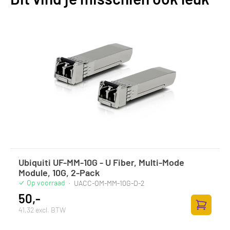
Ubiquiti UF-MM-10G - U Fiber, Multi-Mode
Module, 10G, 2-Pack
Op voorraad
·
UACC-OM-MM-10G-D-2
50,-
41,32 excl. BTW
Toevoege