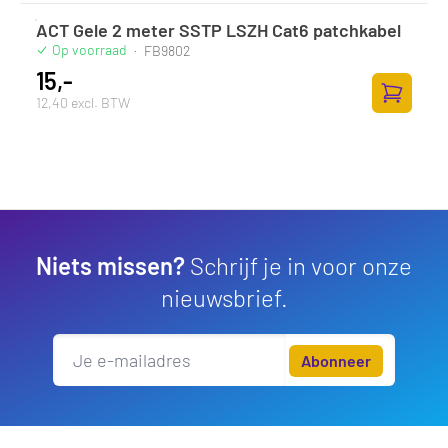
ACT Gele 2 meter SSTP LSZH Cat6 patchkabel
Op voorraad
·
FB9802
15,-
12,40 excl. BTW
Toevoege
Niets missen?
Schrijf je in voor onze
nieuwsbrief.
Abonneer