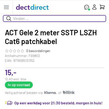
Wink
Open menu
Zoeken
ACT Gele 2 meter SSTP LSZH
Cat6 patchkabel
0 beoordelingen
De beoordeling van dit product is
0.0
van de 5
Artikelnummer: FB9802
EAN: 8716065131352
15,-
12,40 excl. btw
4×
op voorraad
Veilig achteraf betalen via
of
Op een werkdag voor 21:30 besteld, morgen in huis!