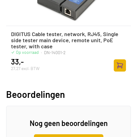
DIGITUS Cable tester, network, RJ45, Single
side tester main device, remote unit, PoE
tester, with case
Op voorraad
·
DN-14001-2
33,-
27,27 excl. BTW
Toevoege
Beoordelingen
Nog geen beoordelingen