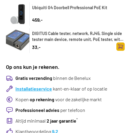
Ubiquiti G4 Doorbell Professional PoE Kit
459,-
DIGITUS Cable tester, network, RJ45, Single side
tester main device, remote unit, PoE tester, with
case
33,-
Toevoe
Op ons kun je rekenen.
Gratis verzending
binnen de Benelux
Installatieservice
kant-en-klaar of op locatie
Kopen
op rekening
voor de zakelijke markt
Professioneel advies
per telefoon
*
Altijd minimaal
2 jaar garantie
Klantbeoordeling
9,2