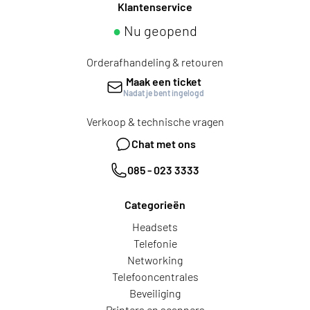
Klantenservice
●
Nu geopend
Orderafhandeling & retouren
Maak een ticket
Nadat je bent ingelogd
Verkoop & technische vragen
Chat met ons
085 - 023 3333
Categorieën
Headsets
Telefonie
Networking
Telefooncentrales
Beveiliging
Printers en scanners