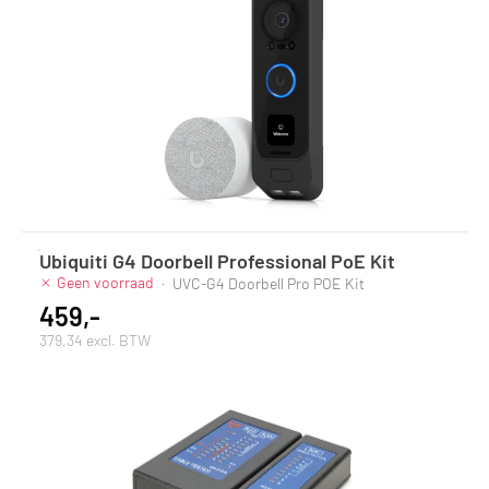
Ubiquiti G4 Doorbell Professional PoE Kit
Geen voorraad
·
UVC-G4 Doorbell Pro POE Kit
459,-
379,34 excl. BTW