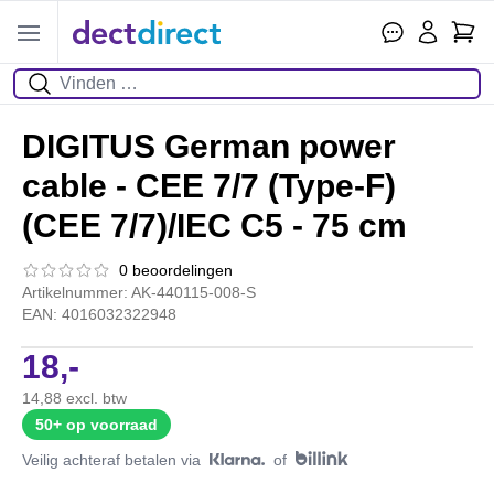
Wink
Open menu
Zoeken
DIGITUS German power
cable - CEE 7/7 (Type-F)
(CEE 7/7)/IEC C5 - 75 cm
0 beoordelingen
De beoordeling van dit product is
0.0
van de 5
Artikelnummer: AK-440115-008-S
EAN: 4016032322948
18,-
14,88 excl. btw
50+
op voorraad
Veilig achteraf betalen via
of