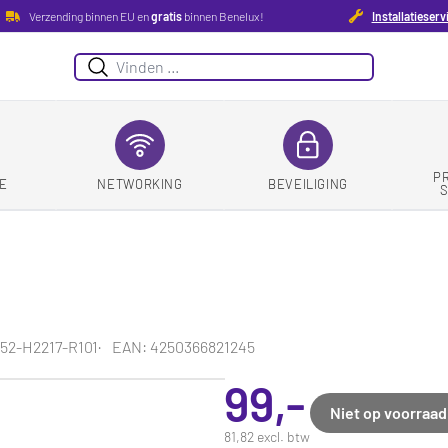
Verzending binnen EU en
gratis
binnen Benelux!
Installatieserv
Zoeken
P
E
NETWORKING
BEVEILIGING
52-H2217-R101
EAN: 4250366821245
99,-
Niet op voorraad
81,82 excl. btw