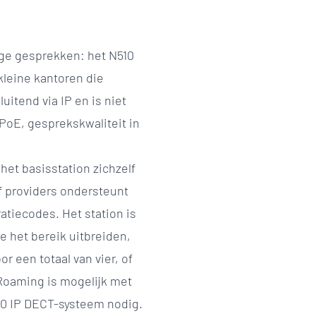
ige gesprekken: het N510
kleine kantoren die
uitend via IP en is niet
 PoE, gesprekskwaliteit in
het basisstation zichzelf
of providers ondersteunt
tiecodes. Het station is
e het bereik uitbreiden,
or een totaal van vier, of
Roaming is mogelijk met
20 IP DECT-systeem nodig.