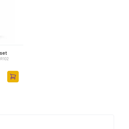
set
-R102
Toevoegen aan winkelwagen