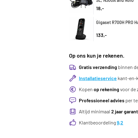
SL, N300A and N510
18,-
Gigaset R700H PRO H
133,-
Op ons kun je rekenen.
Gratis verzending
binnen d
Installatieservice
kant-en-kl
Kopen
op rekening
voor de 
Professioneel advies
per te
Altijd minimaal
2 jaar garant
Klantbeoordeling
9,2