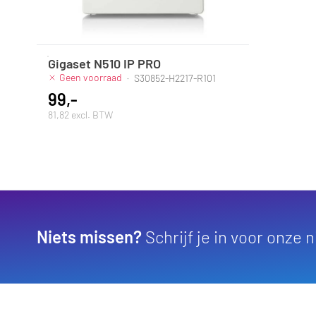
Gigaset N510 IP PRO
Geen voorraad
·
S30852-H2217-R101
99,-
81,82 excl. BTW
Niets missen?
Schrijf je in voor onze 