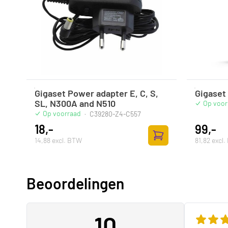
Gigaset Power adapter E, C, S,
Gigaset
SL, N300A and N510
Op voor
Op voorraad
·
C39280-Z4-C557
18,-
99,-
14,88 excl. BTW
81,82 excl
Toevoegen aan winke
Beoordelingen
10