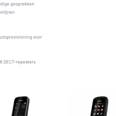
ijdige gesprekken
onlijnen
utoprovisioning voor
n 6 DECT-repeaters