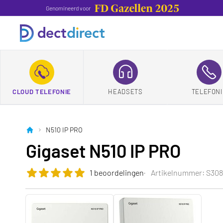
Genomineerd voor
CLOUD TELEFONIE
HEADSETS
TELEFONI
N510 IP PRO
Gigaset N510 IP PRO
1 beoordelingen
Artikelnummer: S308
De beoordeling van dit product is
5.0
van de 5
SIP trunk nodig?