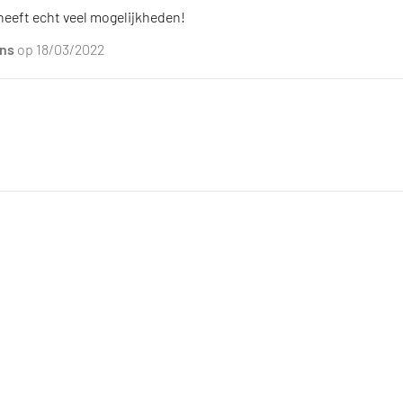
eling van dit product is
5
van de 5
heeft echt veel mogelijkheden!
ans
op 18/03/2022