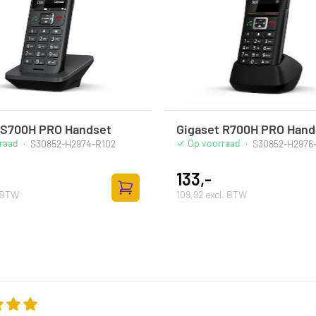
 S700H PRO Handset
Gigaset R700H PRO Hand
raad
Op voorraad
·
S30852-H2974-R102
·
S30852-H2976
133,-
. BTW
109,92 excl. BTW
lwagen
Toevoegen aan winkelwagen