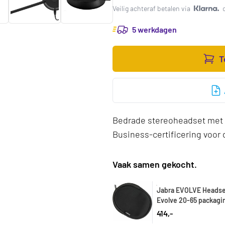
Veilig achteraf betalen via
5 werkdagen
T
Bedrade stereoheadset met U
Business-certificering voor d
Vaak samen gekocht.
Jabra EVOLVE Headse
Evolve 20-65 packagin
pieces
414,-