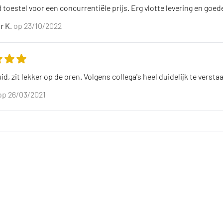
eling van dit product is
5
van de 5
 toestel voor een concurrentiële prijs. Erg vlotte levering en go
r K.
op 23/10/2022
eling van dit product is
5
van de 5
id, zit lekker op de oren. Volgens collega's heel duidelijk te verst
op 26/03/2021