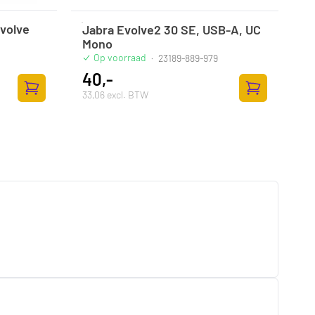
volve
Jabra Evolve2 30 SE, USB-A, UC
Mono
Op voorraad
·
23189-889-979
40,-
33,06 excl. BTW
Toevoegen aan winkelwagen
Toevoegen aan