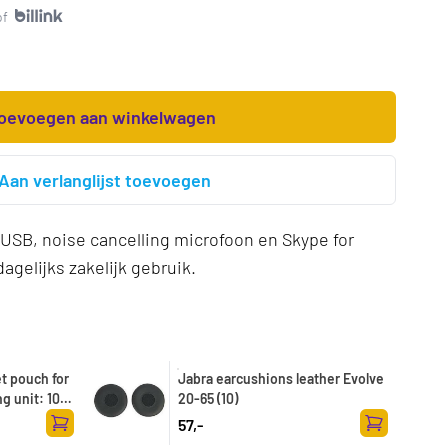
of
oevoegen aan winkelwagen
Aan verlanglijst toevoegen
SB, noise cancelling microfoon en Skype for
agelijks zakelijk gebruik.
t pouch for
Jabra earcushions leather Evolve
g unit: 10
20-65 (10)
57,-
Toevoegen aan winkelwagen
Toevoegen a