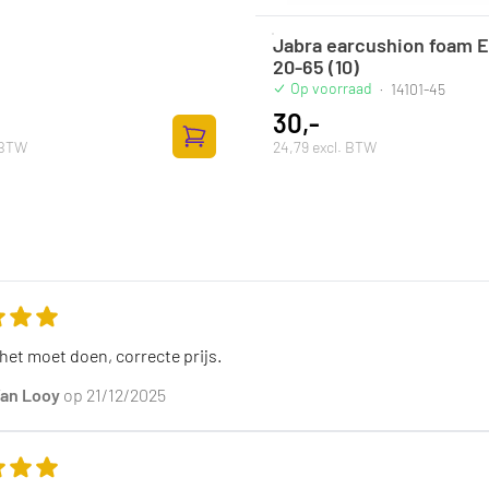
Jabra earcushion foam E
20-65 (10)
Op voorraad
·
14101-45
30,-
. BTW
24,79 excl. BTW
lwagen
Toevoegen aan winkelwagen
eling van dit product is
5
van de 5
het moet doen, correcte prijs.
Van Looy
op 21/12/2025