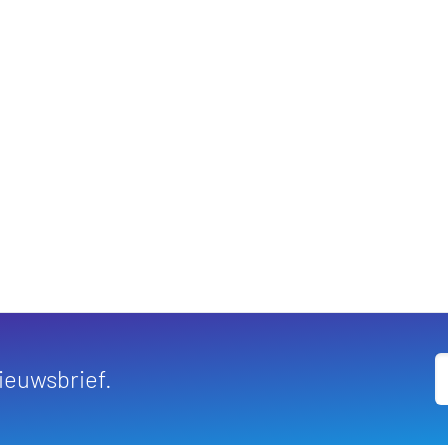
elwagen
nieuwsbrief.