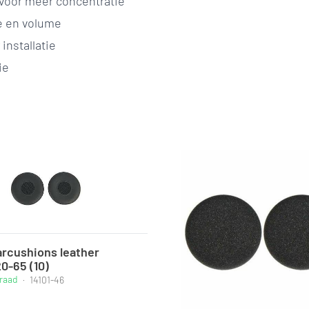
voor meer concentratie
e en volume
installatie
ie
arcushions leather
0-65 (10)
raad
·
14101-46