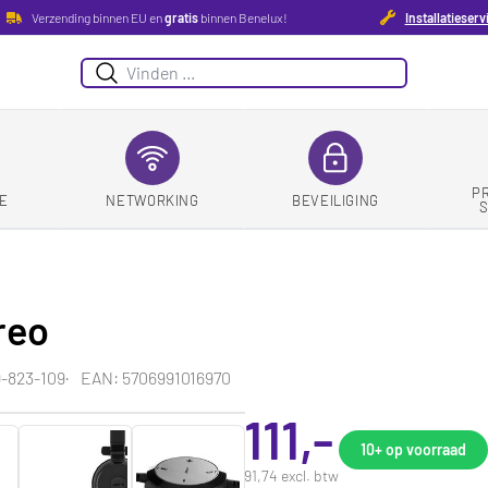
Verzending binnen EU en
gratis
binnen Benelux!
Installatieserv
Zoeken
P
E
NETWORKING
BEVEILIGING
reo
-823-109
EAN: 5706991016970
111,-
10+
op voorraad
91,74 excl. btw