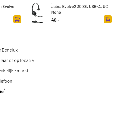
m Evolve
Jabra Evolve2 30 SE, USB-A, UC
Mono
40,-
Toevoegen aan winkelwagen
Toevoegen a
e Benelux
aar of op locatie
zakelijke markt
lefoon
*
ie