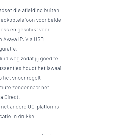
set die afleiding buiten
reokoptelefoon voor beide
ness en geschikt voor
n Avaya IP. Via USB
guratie.
uid weg zodat jij goed te
ussentjes houdt het lawaai
 het snoer regelt
ute zonder naar het
a Direct.
k met andere UC-platforms
atie in drukke