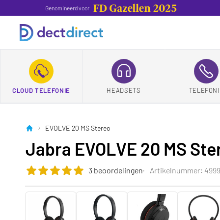
Genomineerd voor
CLOUD TELEFONIE
HEADSETS
TELEFONI
EVOLVE 20 MS Stereo
Jabra EVOLVE 20 MS Ste
3 beoordelingen
Artikelnummer: 4999
De beoordeling van dit product is
5.0
van de 5