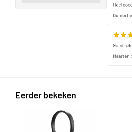
De beoord
Heel goed
Dumortie
De beoord
Goed gelu
Maarten
Eerder bekeken