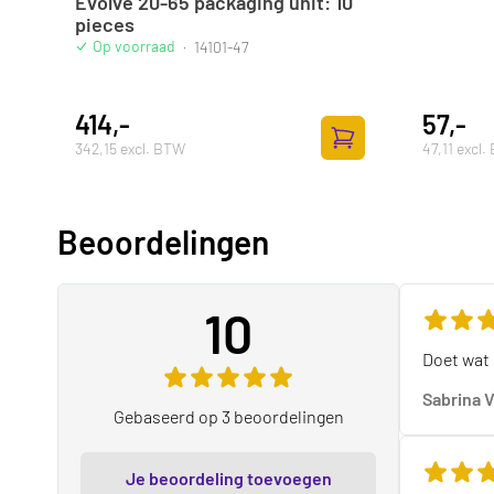
Evolve 20-65 packaging unit: 10
pieces
Op voorraad
·
14101-47
414,-
57,-
342,15 excl. BTW
47,11 excl
Toevoegen aan winke
Beoordelingen
10
De beoord
Doet wat 
Sabrina 
Gebaseerd op 3 beoordelingen
Je beoordeling toevoegen