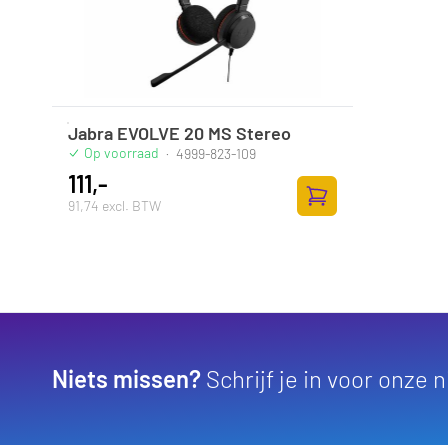
Jabra EVOLVE 20 MS Stereo
Op voorraad
·
4999-823-109
111,-
91,74 excl. BTW
Toevoegen aan wink
Niets missen?
Schrijf je in voor onze 