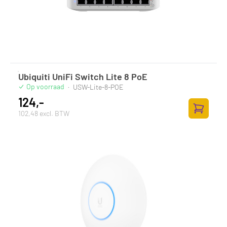
Ubiquiti UniFi Switch Lite 8 PoE
Op voorraad
·
USW-Lite-8-POE
124,-
102,48 excl. BTW
Toevoege