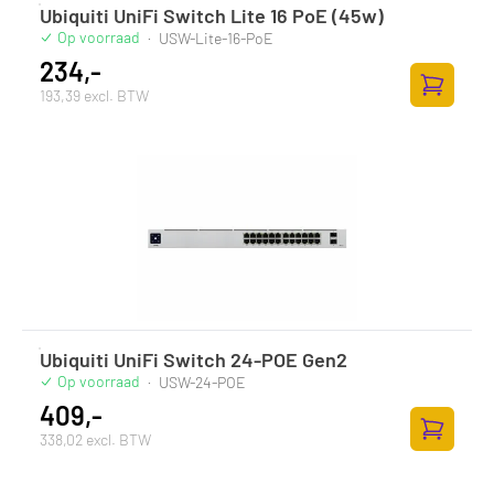
Ubiquiti UniFi Switch Lite 16 PoE (45w)
Op voorraad
·
USW-Lite-16-PoE
234,-
193,39 excl. BTW
Toevoege
Ubiquiti UniFi Switch 24-POE Gen2
Op voorraad
·
USW-24-POE
409,-
338,02 excl. BTW
Toevoege