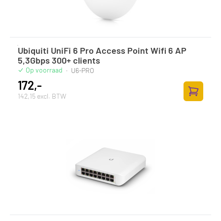
Ubiquiti UniFi 6 Pro Access Point Wifi 6 AP
5,3Gbps 300+ clients
Op voorraad
·
U6-PRO
172,-
142,15 excl. BTW
Toevoege