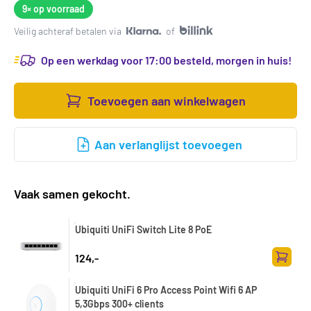
9×
op voorraad
Veilig achteraf betalen via
of
Op een werkdag voor 17:00 besteld, morgen in huis!
Toevoegen aan winkelwagen
Aan verlanglijst toevoegen
Vaak samen gekocht.
Ubiquiti UniFi Switch Lite 8 PoE
124,-
Toevoe
Ubiquiti UniFi 6 Pro Access Point Wifi 6 AP
5,3Gbps 300+ clients