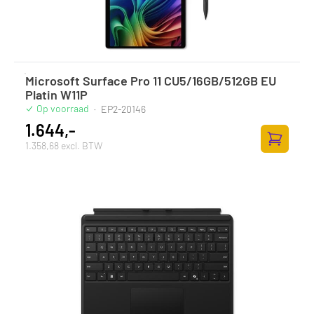
Microsoft Surface Pro 11 CU5/16GB/512GB EU
Platin W11P
Op voorraad
·
EP2-20146
1.644,-
1.358,68 excl. BTW
Toevoege