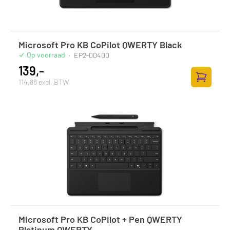
Microsoft Pro KB CoPilot QWERTY Black
Op voorraad
·
EP2-00400
139,-
114,88 excl. BTW
Toevoege
Microsoft Pro KB CoPilot + Pen QWERTY
Platinum QWERTY