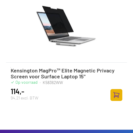
Kensington MagPro™ Elite Magnetic Privacy
Screen voor Surface Laptop 15"
Op voorraad
·
K58362WW
114,-
94,21 excl. BTW
Toevoege