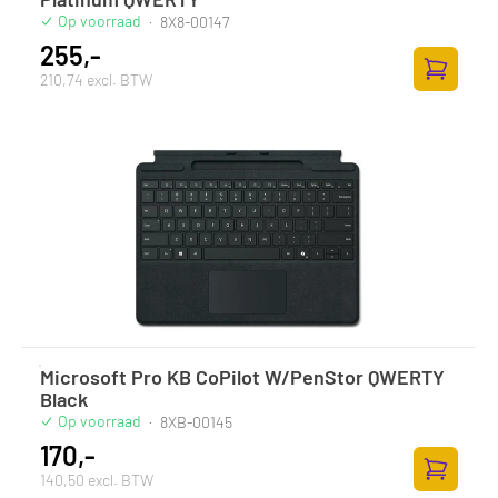
Op voorraad
·
8X8-00147
255,-
210,74 excl. BTW
Toevoege
Microsoft Pro KB CoPilot W/PenStor QWERTY
Black
Op voorraad
·
8XB-00145
170,-
140,50 excl. BTW
Toevoege