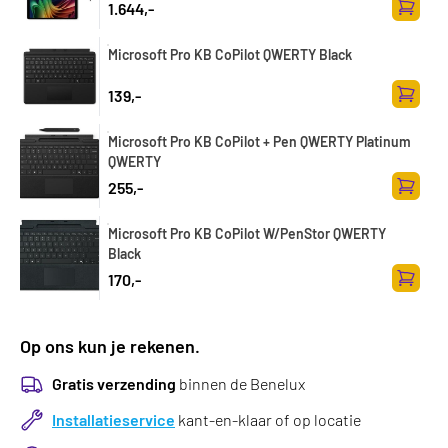
1.644,-
Toevoe
Microsoft Pro KB CoPilot QWERTY Black
139,-
Toevoe
Microsoft Pro KB CoPilot + Pen QWERTY Platinum
QWERTY
255,-
Toevoe
Microsoft Pro KB CoPilot W/PenStor QWERTY
Black
170,-
Toevoe
Op ons kun je rekenen.
Gratis verzending
binnen de Benelux
Installatieservice
kant-en-klaar of op locatie