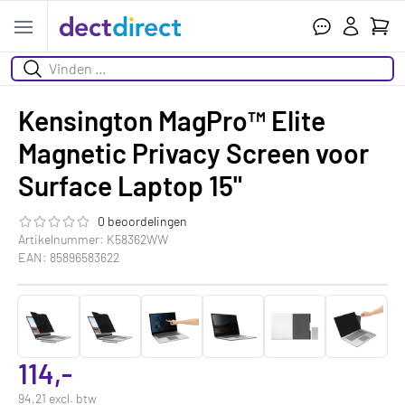
Wink
Open menu
Zoeken
Kensington MagPro™ Elite
Magnetic Privacy Screen voor
Surface Laptop 15"
0 beoordelingen
De beoordeling van dit product is
0.0
van de 5
Artikelnummer: K58362WW
EAN: 85896583622
114,-
94,21 excl. btw