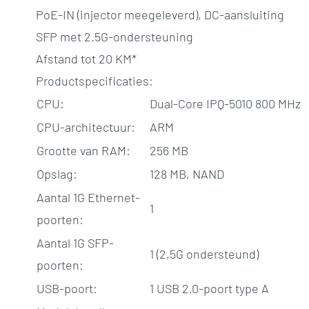
PoE-IN (injector meegeleverd), DC-aansluiting
SFP met 2.5G-ondersteuning
Afstand tot 20 KM*
Productspecificaties:
CPU:
Dual-Core IPQ-5010 800 MHz
CPU-architectuur:
ARM
Grootte van RAM:
256 MB
Opslag:
128 MB, NAND
Aantal 1G Ethernet-
1
poorten:
Aantal 1G SFP-
1 (2,5G ondersteund)
poorten:
USB-poort:
1 USB 2.0-poort type A