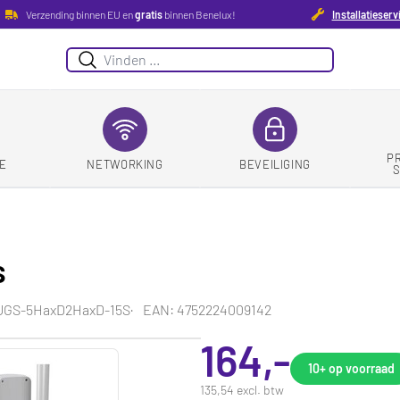
Verzending binnen EU en
gratis
binnen Benelux!
Installatieserv
Zoeken
P
E
NETWORKING
BEVEILIGING
s
2UGS-5HaxD2HaxD-15S
EAN: 4752224009142
164,-
10+
op voorraad
135,54 excl. btw