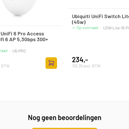
Ubiquiti UniFi Switch Lit
(45w)
Op voorraad
·
USW-Lite-16-
 UniFi 6 Pro Access
ifi 6 AP 5,3Gbps 300+
raad
·
U6-PRO
234,-
l. BTW
193,39 excl. BTW
lwagen
Toevoegen aan winkelwagen
Nog geen beoordelingen