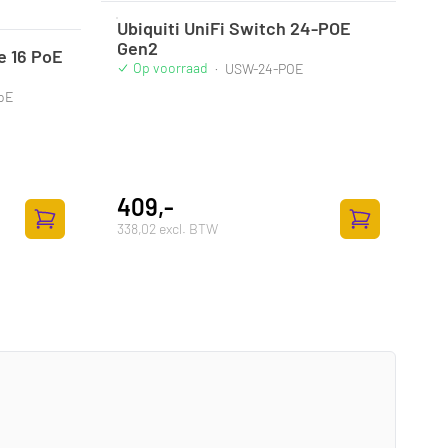
Ubiquiti UniFi Switch 24-POE
Gen2
e 16 PoE
Op voorraad
·
USW-24-POE
PoE
409,-
338,02 excl. BTW
Toevoegen aan winkelwagen
Toevoegen aan