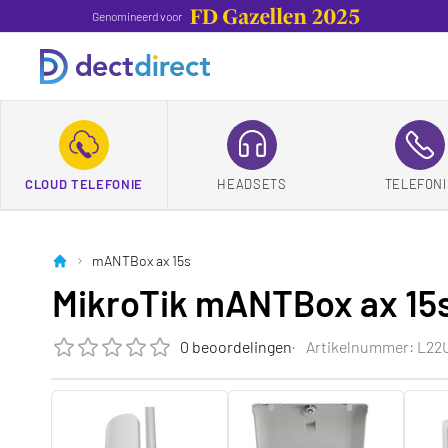
Genomineerd voor
CLOUD TELEFONIE
HEADSETS
TELEFONI
mANTBox ax 15s
MikroTik mANTBox ax 15
0 beoordelingen
Artikelnummer: L2
De beoordeling van dit product is
0.0
van de 5