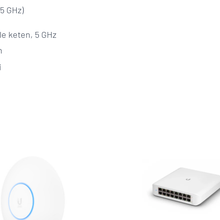
(5 GHz)
le keten, 5 GHz
n
i