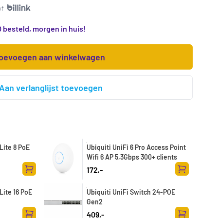
of
 besteld, morgen in huis!
oevoegen aan winkelwagen
Aan verlanglijst toevoegen
Lite 8 PoE
Ubiquiti UniFi 6 Pro Access Point
Wifi 6 AP 5,3Gbps 300+ clients
172,-
Toevoegen aan winkelwagen
Toevoegen a
Lite 16 PoE
Ubiquiti UniFi Switch 24-POE
Gen2
409,-