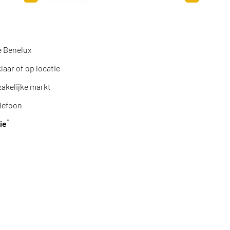
Toevoegen aan winkelwagen
Toevoegen a
e Benelux
aar of op locatie
zakelijke markt
lefoon
*
ie