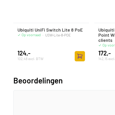
Ubiquiti UniFi Switch Lite 8 PoE
Ubiquiti
Point W
Op voorraad
·
USW-Lite-8-POE
clients
Op voor
124,-
172,-
102,48 excl. BTW
142,15 exc
Toevoegen aan winke
Beoordelingen