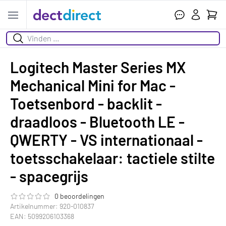
Wink
Open menu
Zoeken
Logitech Master Series MX
Mechanical Mini for Mac -
Toetsenbord - backlit -
draadloos - Bluetooth LE -
QWERTY - VS internationaal -
toetsschakelaar: tactiele stilte
- spacegrijs
0 beoordelingen
De beoordeling van dit product is
0.0
van de 5
Artikelnummer: 920-010837
EAN: 5099206103368