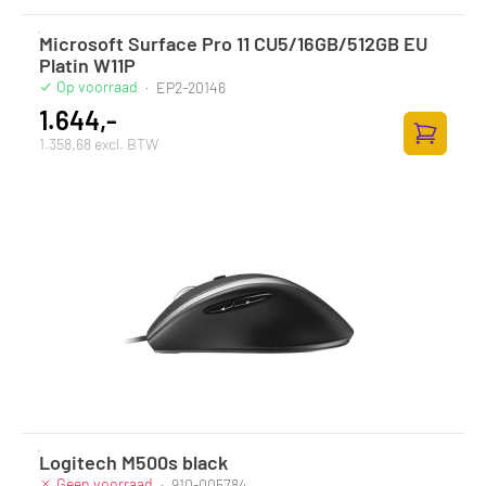
Microsoft Surface Pro 11 CU5/16GB/512GB EU
Platin W11P
Op voorraad
·
EP2-20146
1.644,-
1.358,68 excl. BTW
Toevoege
Logitech M500s black
Geen voorraad
·
910-005784