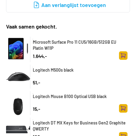
Aan verlanglijst toevoegen
Vaak samen gekocht.
Microsoft Surface Pro 11 CU5/16GB/512GB EU
Platin W11P
1.644,-
Toevoe
Logitech M500s black
51,-
Logitech Mouse B100 Optical USB black
15,-
Toevoe
Logitech DT MX Keys for Business Gen2 Graphite
QWERTY