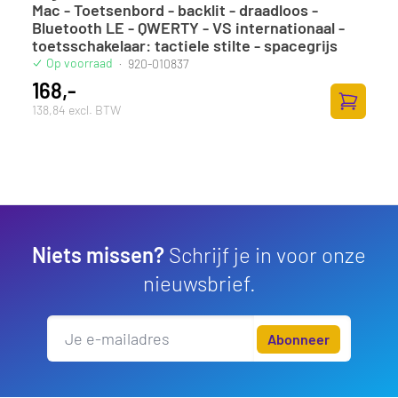
Mac - Toetsenbord - backlit - draadloos -
Bluetooth LE - QWERTY - VS internationaal -
toetsschakelaar: tactiele stilte - spacegrijs
Op voorraad
·
920-010837
168,-
138,84 excl. BTW
Toevoege
Niets missen?
Schrijf je in voor onze
nieuwsbrief.
Abonneer