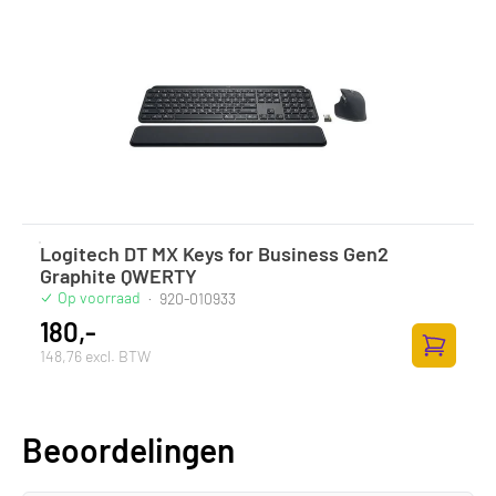
Logitech DT MX Keys for Business Gen2
Graphite QWERTY
Op voorraad
·
920-010933
180,-
148,76 excl. BTW
Toevoege
Beoordelingen