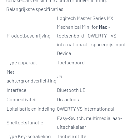
schakelaars en slimme achtergrondverlichting.
Belangrijkste specificaties
Logitech Master Series MX
Mechanical Mini for
Mac
-
Productbeschrijving
toetsenbord - QWERTY - VS
internationaal - spacegrijs Input
Device
Type apparaat
Toetsenbord
Met
Ja
achtergrondverlichting
Interface
Bluetooth LE
Connectiviteit
Draadloos
Lokalisatie en indeling
QWERTY VS internationaal
Easy-Switch, multimedia, aan-
Sneltoetsfunctie
uitschakelaar
Type Key-schakeling
Tactiele stilte