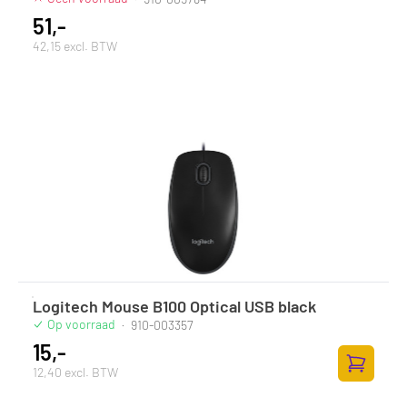
51,-
42,15 excl. BTW
Logitech Mouse B100 Optical USB black
Op voorraad
·
910-003357
15,-
12,40 excl. BTW
Toevoege