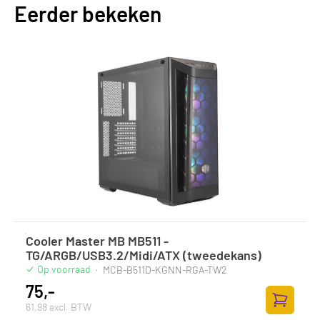
Eerder bekeken
Cooler Master MB MB511 -
TG/ARGB/USB3.2/Midi/ATX (tweedekans)
Op voorraad
·
MCB-B511D-KGNN-RGA-TW2
75,-
61,98 excl. BTW
Toevoege