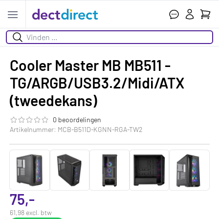
Wink
Open menu
Zoeken
Cooler Master MB MB511 -
TG/ARGB/USB3.2/Midi/ATX
(tweedekans)
0 beoordelingen
De beoordeling van dit product is
0.0
van de 5
Artikelnummer: MCB-B511D-KGNN-RGA-TW2
75,-
61,98 excl. btw