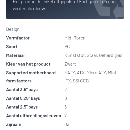
Het product is enkel uitgepakt of kort getest en oogt
verder als nieuw.
Design
Vormfactor
Midi-Toren
Soort
PC
Materiaal
Kunststof, Staal, Gehard glas
Kleur van het product
Zwart
Supported motherboard
EATX, ATX, Micro ATX, Mini-
form factors
ITX, SSI CEB
Aantal 3.5" bays
2
Aantal 5.25" bays
0
Aantal 2.5" bays
6
Aantal uitbreidingssleuven
7
Zijraam
Ja