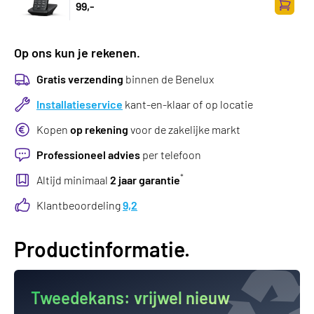
99,-
Toevoe
Op ons kun je rekenen.
Gratis verzending
binnen de Benelux
Installatieservice
kant-en-klaar of op locatie
Kopen
op rekening
voor de zakelijke markt
Professioneel advies
per telefoon
*
Altijd minimaal
2 jaar garantie
Klantbeoordeling
9,2
Productinformatie.
Tweedekans:
vrijwel nieuw