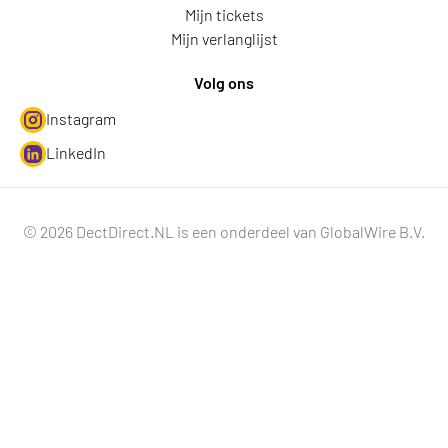
Mijn tickets
Mijn verlanglijst
Volg ons
Instagram
LinkedIn
© 2026 DectDirect.NL is een onderdeel van GlobalWire B.V.