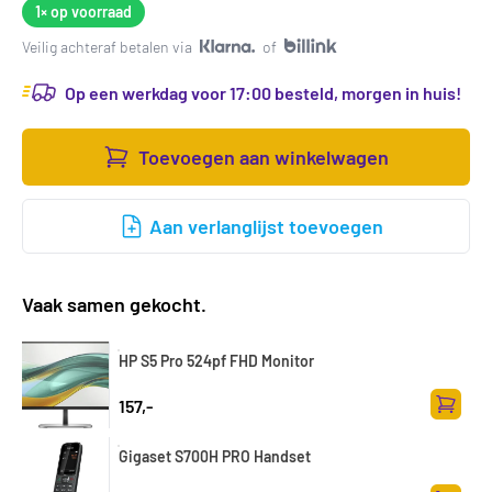
1×
op voorraad
Veilig achteraf betalen via
of
Op een werkdag voor 17:00 besteld, morgen in huis!
Toevoegen aan winkelwagen
Aan verlanglijst toevoegen
Vaak samen gekocht.
HP S5 Pro 524pf FHD Monitor
157,-
Toevoe
Gigaset S700H PRO Handset