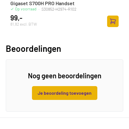
Gigaset S700H PRO Handset
Op voorraad
·
S30852-H2974-R102
99,-
81,82 excl. BTW
Toevoege
Beoordelingen
Nog geen beoordelingen
Je beoordeling toevoegen