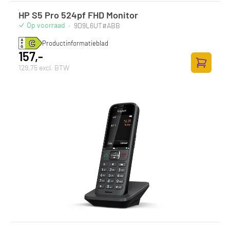
HP S5 Pro 524pf FHD Monitor
Op voorraad
·
9D9L6UT#ABB
Productinformatieblad
157,-
129,75 excl. BTW
Toevoege