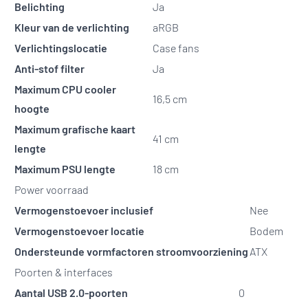
Belichting
Ja
Kleur van de verlichting
aRGB
Verlichtingslocatie
Case fans
Anti-stof filter
Ja
Maximum CPU cooler
16,5 cm
hoogte
Maximum grafische kaart
41 cm
lengte
Maximum PSU lengte
18 cm
Power voorraad
Vermogenstoevoer inclusief
Nee
Vermogenstoevoer locatie
Bodem
Ondersteunde vormfactoren stroomvoorziening
ATX
Poorten & interfaces
Aantal USB 2.0-poorten
0