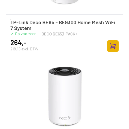
TP-Link Deco BE65 - BE9300 Home Mesh WiFi
7 System
Op voorraad
·
DECO BE65(1-PACK)
264,-
218,18 excl. BTW
Toevoege