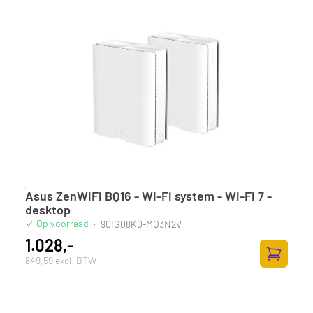
Asus ZenWiFi BQ16 - Wi-Fi system - Wi-Fi 7 -
desktop
Op voorraad
·
90IG08K0-MO3N2V
1.028,-
849,59 excl. BTW
Toevoege