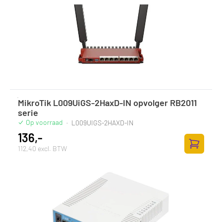
MikroTik L009UiGS-2HaxD-IN opvolger RB2011
serie
Op voorraad
·
L009UIGS-2HAXD-IN
136,-
112,40 excl. BTW
Toevoege