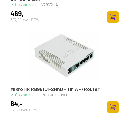
Op voorraad
·
V2865L-A
469,-
387,60 excl. BTW
Toevoege
MikroTik RB951Ui-2HnD - 11n AP/Router
Op voorraad
·
RB951Ui-2HnD
64,-
52,89 excl. BTW
Toevoege