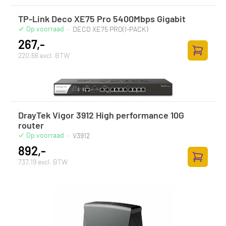
TP-Link Deco XE75 Pro 5400Mbps Gigabit
Op voorraad
·
DECO XE75 PRO(1-PACK)
267,-
220,66 excl. BTW
Toevoege
DrayTek Vigor 3912 High performance 10G
router
Op voorraad
·
V3912
892,-
737,19 excl. BTW
Toevoege