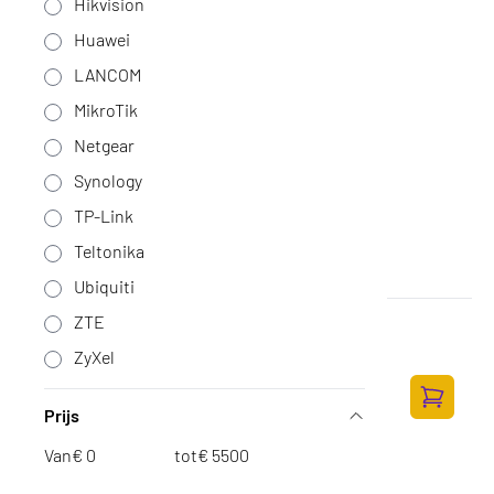
Hikvision
Huawei
LANCOM
MikroTik
Netgear
Synology
TP-Link
Teltonika
Ubiquiti
ZTE
TP-Link Omada ER703WP-4G-Outdoor
Op voorraad
·
ER703WP-4G-Outdoor
ZyXel
226,-
186,78 excl. BTW
Prijs
Toevoege
Van
€
tot
€