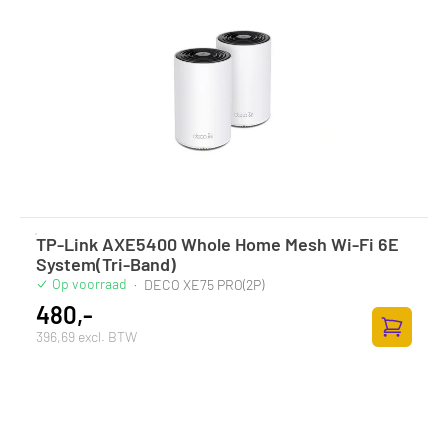
TP-Link AXE5400 Whole Home Mesh Wi-Fi 6E
System(Tri-Band)
Op voorraad
·
DECO XE75 PRO(2P)
480,-
396,69 excl. BTW
Toevoege