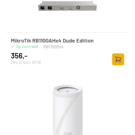
MikroTik RB1100AHx4 Dude Edition
Op voorraad
·
RB1100Dx4
356,-
294,21 excl. BTW
Toevoege