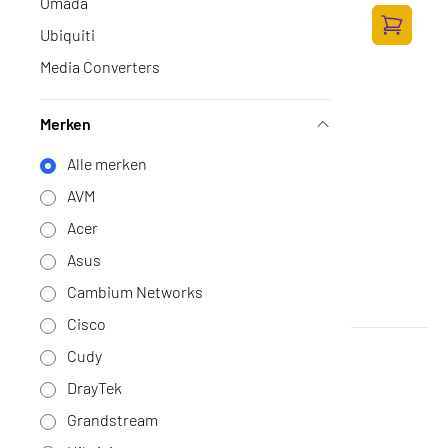
Omada
88,-
Ubiquiti
72,73 excl. BTW
Toevoege
Media Converters
Merken
Alle merken
AVM
Acer
Asus
Cambium Networks
Cisco
ZTE MC888 Pro 5G
Cudy
Geen voorraad
·
MC888-PRO
DrayTek
239,-
Grandstream
197,52 excl. BTW