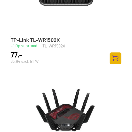
TP-Link TL-WR1502X
Op voorraad
·
TL-WR1502X
77,-
63,64 excl. BTW
Toevoege