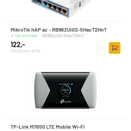
MikroTik hAP ac - RB962UiGS-5HacT2HnT
Op voorraad
·
RB962UiGS-5HacT2HnT
122,-
100,83 excl. BTW
Toevoege
TP-Link M7650 LTE Mobile Wi-Fi