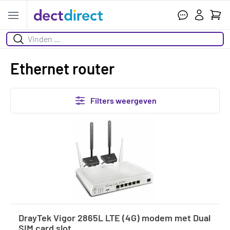
Wink
Open menu
Zoeken
Ethernet router
Filters weergeven
DrayTek Vigor 2865L LTE (4G) modem met Dual
SIM card slot