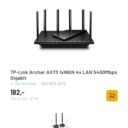
TP-Link Archer AX73 1xWAN 4x LAN 5400Mbps
Gigabit
Op voorraad
·
ARCHER AX73
182,-
150,41 excl. BTW
Toevoege