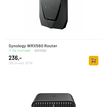
Synology WRX560 Router
Op voorraad
·
WRX560
236,-
195,04 excl. BTW
Toevoege