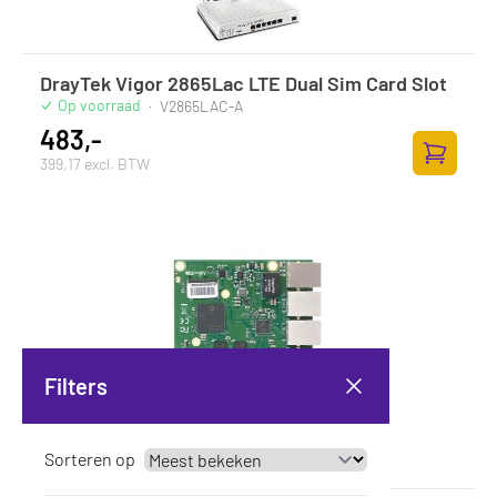
DrayTek Vigor 2865Lac LTE Dual Sim Card Slot
Op voorraad
·
V2865LAC-A
483,-
399,17 excl. BTW
Toevoege
Filters
Sorteren op