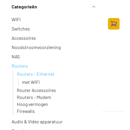
MikroTik RB450Gx4
Categorieën
Op voorraad
·
RB450Gx4
97,-
WiFi
80,17 excl. BTW
Switches
Toevoege
Accessoires
Noodstroomvoorziening
NAS
Routers
Routers - Ethernet
met WiFi
Router Accessoires
Routers - Modem
Hoog vermogen
Firewalls
Ubiquiti UFiber WiFi
Audio & Video apparatuur
Op voorraad
·
UF-WiFi