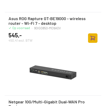
Asus ROG Rapture GT-BE19000 - wireless
router - Wi-Fi 7 - desktop
Op voorraad
·
90IG0850-MO9A0V
545,-
450,41 excl. BTW
Toevoege
Netgear 10G/Multi-Gigabit Dual-WAN Pro