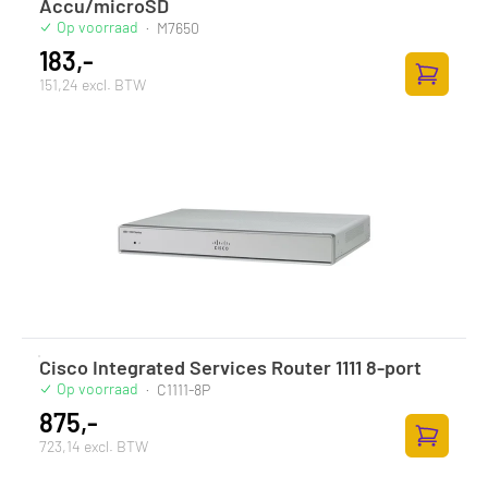
Accu/microSD
Op voorraad
·
M7650
183,-
151,24 excl. BTW
Toevoege
Cisco Integrated Services Router 1111 8-port
Op voorraad
·
C1111-8P
875,-
723,14 excl. BTW
Toevoege