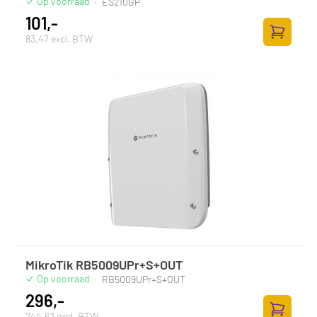
Op voorraad
·
ES210GP
101,-
83,47 excl. BTW
Toevoege
MikroTik RB5009UPr+S+OUT
Op voorraad
·
RB5009UPr+S+OUT
296,-
244,63 excl. BTW