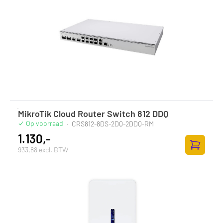
MikroTik Cloud Router Switch 812 DDQ
Op voorraad
·
CRS812-8DS-2DQ-2DDQ-RM
1.130,-
933,88 excl. BTW
Toevoege