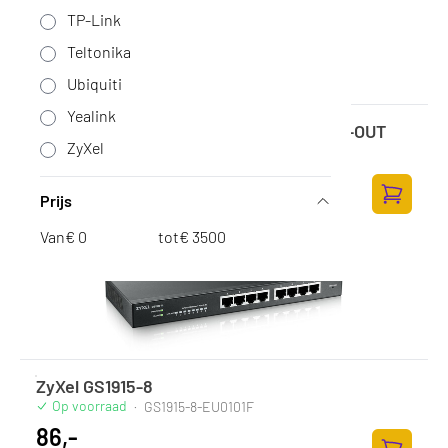
TP-Link
Teltonika
Ubiquiti
Yealink
MikroTik Cloud Router Switch 504-4XQ-OUT
ZyXel
Op voorraad
·
CRS504-4XQ-OUT
811,-
Prijs
670,25 excl. BTW
Toevoege
Van
€
tot
€
ZyXel GS1915-8
Op voorraad
·
GS1915-8-EU0101F
86,-