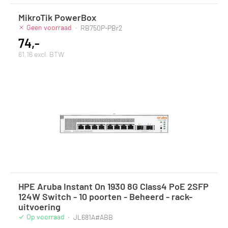
MikroTik PowerBox
Geen voorraad
·
RB750P-PBr2
74,-
61,16 excl. BTW
HPE Aruba Instant On 1930 8G Class4 PoE 2SFP
124W Switch - 10 poorten - Beheerd - rack-
uitvoering
Op voorraad
·
JL681A#ABB