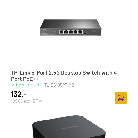
TP-Link 5-Port 2.5G Desktop Switch with 4-
Port PoE++
Op voorraad
·
TL-SG105PP-M2
132,-
109,09 excl. BTW
Toevoege