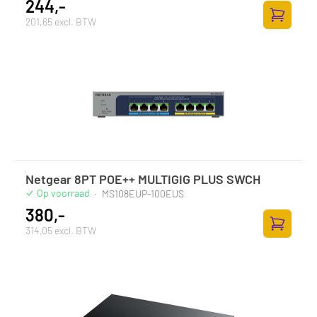
244,-
201,65 excl. BTW
Toevoege
Netgear 8PT POE++ MULTIGIG PLUS SWCH
Op voorraad
·
MS108EUP-100EUS
380,-
314,05 excl. BTW
Toevoege