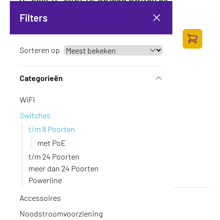
10/100/1000
Filters
Op voorraad
·
TL-SG105S
47,-
38,84 excl. BTW
Sorteren op
Toevoege
Categorieën
WiFi
Switches
t/m 8 Poorten
met PoE
t/m 24 Poorten
meer dan 24 Poorten
Powerline
Accessoires
ZyXel GS1100-10HP v2
Op voorraad
·
GS1100-10HP-EU0102F
Noodstroomvoorziening