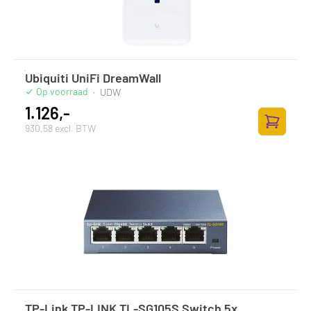
Ubiquiti UniFi DreamWall
Op voorraad
·
UDW
1.126,-
930,58 excl. BTW
Toevoege
TP-Link TP-LINK TL-SG105S Switch 5x