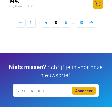
144,-
119,01 excl. BTW
Toevoege
1
…
4
5
6
…
13
Niets missen?
Schrijf je in voor onze
nieuwsbrief.
Abonneer