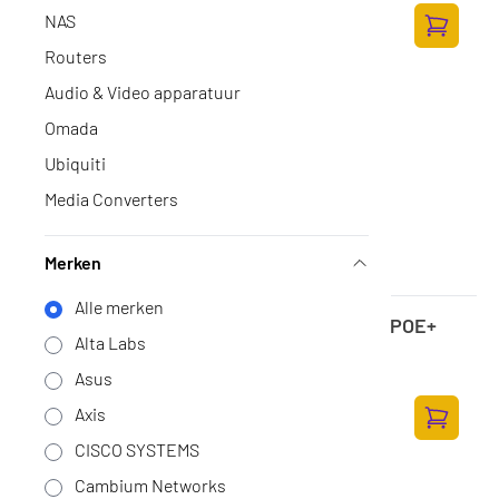
145,-
NAS
119,83 excl. BTW
Toevoege
Routers
Audio & Video apparatuur
Omada
Ubiquiti
Media Converters
Merken
Alle merken
Netgear 5PT GE UNMANAGED SWCH W/POE+
Alta Labs
(GS305P)
Op voorraad
·
GS305P-300EUS
Asus
74,-
Axis
61,16 excl. BTW
Toevoege
CISCO SYSTEMS
Cambium Networks