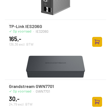
TP-Link IES206G
Op voorraad
·
IES206G
165,-
136,36 excl. BTW
Toevoege
Grandstream GWN7701
Op voorraad
·
GWN7701
30,-
24,79 excl. BTW
Toevoege