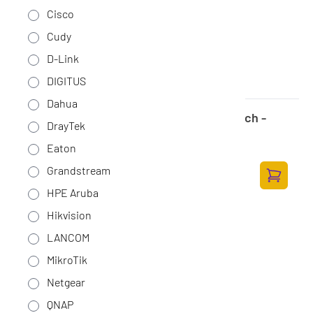
Cisco
Cudy
D-Link
DIGITUS
Dahua
ZyXel XMG-100 Series XMG-108HP - switch -
DrayTek
onbeheerd - 8 poorten
Op voorraad
·
XMG-108HP-EU0101F
Eaton
154,-
Grandstream
127,27 excl. BTW
Toevoege
HPE Aruba
Hikvision
LANCOM
MikroTik
Netgear
QNAP