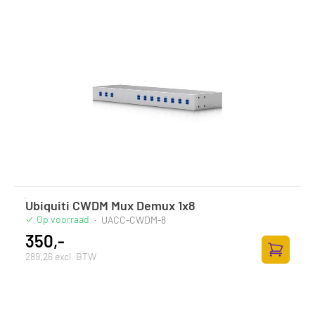
Ubiquiti CWDM Mux Demux 1x8
Op voorraad
·
UACC-CWDM-8
350,-
289,26 excl. BTW
Toevoege