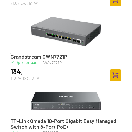
71,07 excl. BTW
Toevoege
Grandstream GWN7721P
Op voorraad
·
GWN7721P
134,-
110,74 excl. BTW
Toevoege
TP-Link Omada 10-Port Gigabit Easy Managed
Switch with 8-Port PoE+