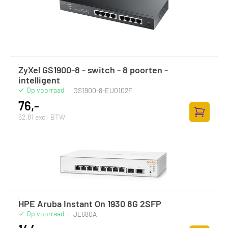
ZyXel GS1900-8 - switch - 8 poorten -
intelligent
Op voorraad
·
GS1900-8-EU0102F
76,-
62,81 excl. BTW
Toevoege
HPE Aruba Instant On 1930 8G 2SFP
Op voorraad
·
JL680A