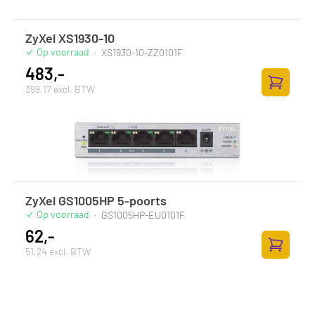
ZyXel XS1930-10
Op voorraad
·
XS1930-10-ZZ0101F
483,-
399,17 excl. BTW
Toevoege
ZyXel GS1005HP 5-poorts
Op voorraad
·
GS1005HP-EU0101F
62,-
51,24 excl. BTW
Toevoege