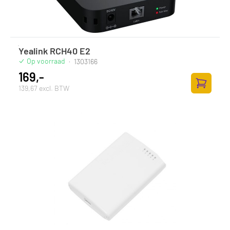
Yealink RCH40 E2
Op voorraad
·
1303166
169,-
139,67 excl. BTW
Toevoege