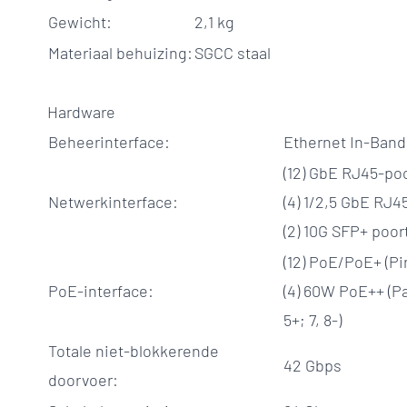
Gewicht:
2,1 kg
Materiaal behuizing:
SGCC staal
Hardware
Beheerinterface:
Ethernet In-Band
(12) GbE RJ45-po
Netwerkinterface:
(4) 1/2,5 GbE RJ4
(2) 10G SFP+ poor
(12) PoE/PoE+ (Pin
PoE-interface:
(4) 60W PoE++ (Paa
5+; 7, 8-)
Totale niet-blokkerende
42 Gbps
doorvoer: