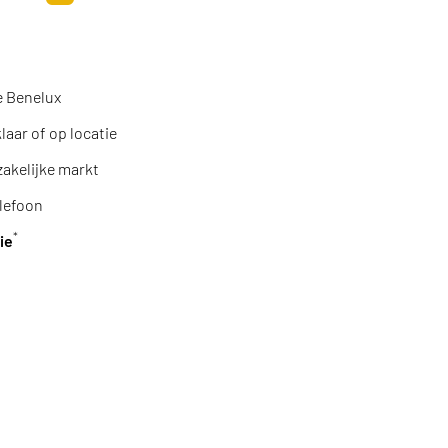
Toevoegen aan winkelwagen
e Benelux
aar of op locatie
zakelijke markt
lefoon
*
ie