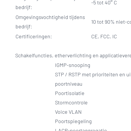
-5 tot 40° C
bedrijf:
Omgevingsvochtigheid tijdens
10 tot 90% niet-
bedrijf:
Certificeringen:
CE, FCC, IC
Schakelfuncties, etherverlichting en applicatiever
IGMP-snooping
STP / RSTP met prioriteiten en u
poortniveau
Poortisolatie
Stormcontrole
Voice VLAN
Poortspiegeling
LACP-poortaggregatie