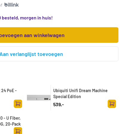
of
 besteld, morgen in huis!
oevoegen aan winkelwagen
Aan verlanglijst toevoegen
x 24 PoE -
Ubiquiti Unifi Dream Machine
Special Edition
539,-
Toevoegen aan winkelwagen
Toevoegen a
 - U Fiber,
0G, 20-Pack