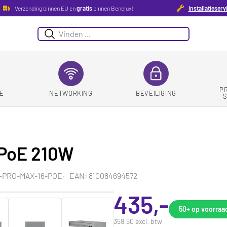
Verzending binnen EU en
gratis
binnen Benelux!
Installatieserv
Zoeken
P
E
NETWORKING
BEVEILIGING
6 PoE 210W
-PRO-MAX-16-POE
EAN: 810084694572
435,-
50+
op voorraa
359,50 excl. btw