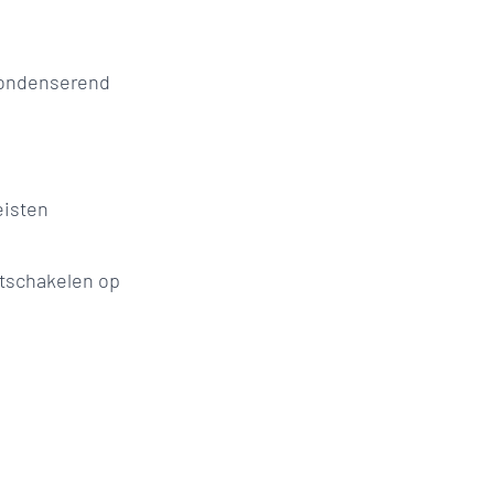
condenserend
eisten
itschakelen op