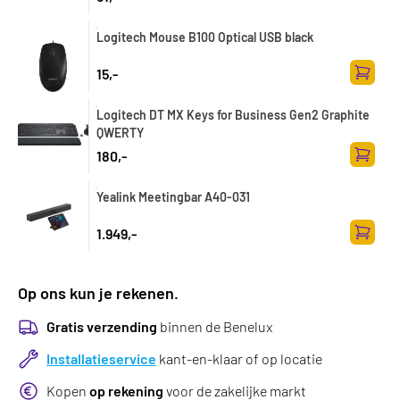
Logitech Mouse B100 Optical USB black
15,-
Toevoe
Logitech DT MX Keys for Business Gen2 Graphite
QWERTY
180,-
Toevoe
Yealink Meetingbar A40-031
1.949,-
Toevoe
Op ons kun je rekenen.
Gratis verzending
binnen de Benelux
Installatieservice
kant-en-klaar of op locatie
Kopen
op rekening
voor de zakelijke markt