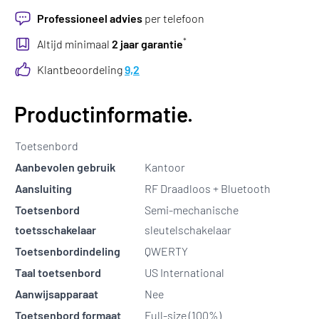
Professioneel advies
per telefoon
*
Altijd minimaal
2 jaar garantie
Klantbeoordeling
9,2
Productinformatie.
Toetsenbord
Aanbevolen gebruik
Kantoor
Aansluiting
RF Draadloos + Bluetooth
Toetsenbord
Semi-mechanische
toetsschakelaar
sleutelschakelaar
Toetsenbordindeling
QWERTY
Taal toetsenbord
US International
Aanwijsapparaat
Nee
Toetsenbord formaat
Full-size (100%)