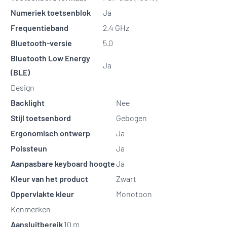
Numeriek toetsenblok
Ja
Frequentieband
2.4 GHz
Bluetooth-versie
5.0
Bluetooth Low Energy
Ja
(BLE)
Design
Backlight
Nee
Stijl toetsenbord
Gebogen
Ergonomisch ontwerp
Ja
Polssteun
Ja
Aanpasbare keyboard hoogte
Ja
Kleur van het product
Zwart
Oppervlakte kleur
Monotoon
Kenmerken
Aansluitbereik
10 m