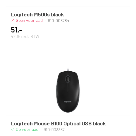
Logitech M500s black
Geen voorraad
·
910-005784
51,-
42,15 excl. BTW
Logitech Mouse B100 Optical USB black
Op voorraad
·
910-003357