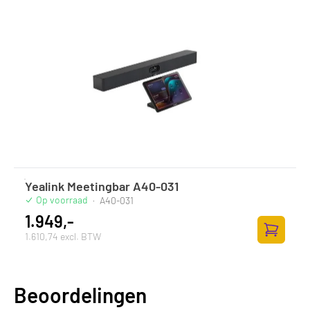
Yealink Meetingbar A40-031
Op voorraad
·
A40-031
1.949,-
1.610,74 excl. BTW
Toevoege
Beoordelingen