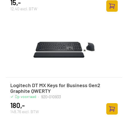
15,-
12,40 excl. BTW
Toevoege
Logitech DT MX Keys for Business Gen2
Graphite QWERTY
Op voorraad
·
920-010933
180,-
148,76 excl. BTW
Toevoege