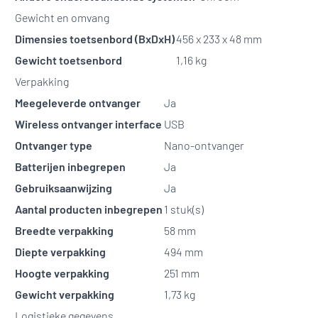
Gewicht en omvang
Dimensies toetsenbord (BxDxH)
456 x 233 x 48 mm
Gewicht toetsenbord
1,16 kg
Verpakking
Meegeleverde ontvanger
Ja
Wireless ontvanger interface
USB
Ontvanger type
Nano-ontvanger
Batterijen inbegrepen
Ja
Gebruiksaanwijzing
Ja
Aantal producten inbegrepen
1 stuk(s)
Breedte verpakking
58 mm
Diepte verpakking
494 mm
Hoogte verpakking
251 mm
Gewicht verpakking
1,73 kg
Logistieke gegevens