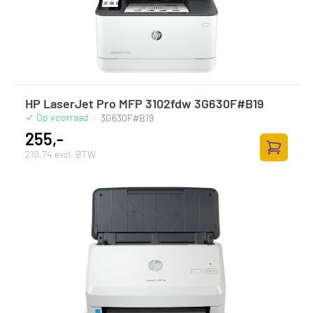
HP LaserJet Pro MFP 3102fdw 3G630F#B19
Op voorraad
·
3G630F#B19
255,-
210,74 excl. BTW
Toevoege