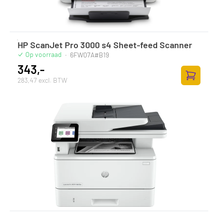
HP ScanJet Pro 3000 s4 Sheet-feed Scanner
Op voorraad
·
6FW07A#B19
343,-
283,47 excl. BTW
Toevoege