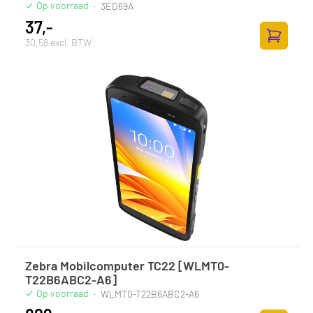
Op voorraad
·
3ED69A
37,-
30,58 excl. BTW
Toevoege
Zebra Mobilcomputer TC22 [WLMT0-
T22B6ABC2-A6]
Op voorraad
·
WLMT0-T22B6ABC2-A6