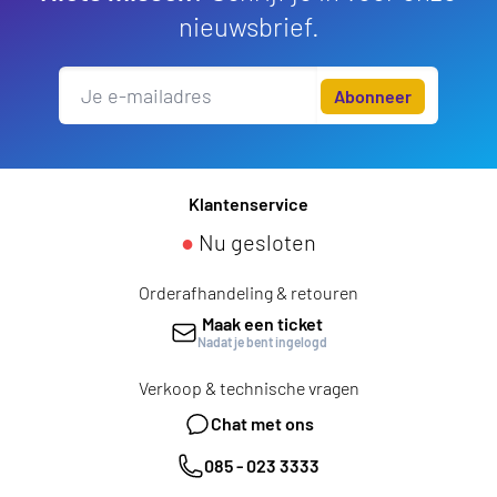
nieuwsbrief.
Abonneer
Klantenservice
●
Nu gesloten
Orderafhandeling & retouren
Maak een ticket
Nadat je bent ingelogd
Verkoop & technische vragen
Chat met ons
085 - 023 3333