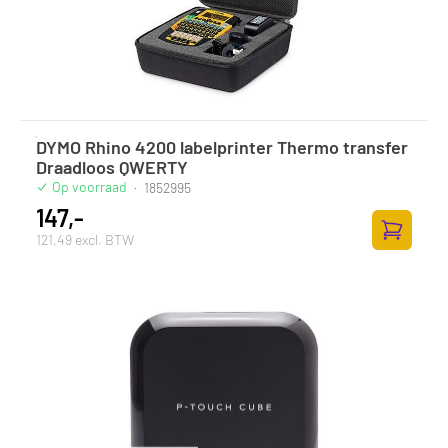
DYMO Rhino 4200 labelprinter Thermo transfer
Draadloos QWERTY
Op voorraad
·
1852995
147,-
121,49 excl. BTW
Toevoege