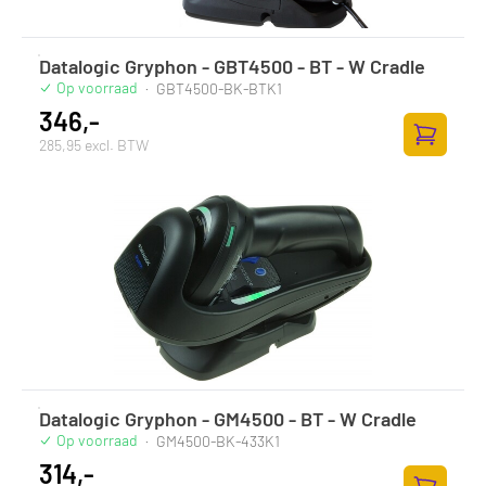
Datalogic Gryphon - GBT4500 - BT - W Cradle
Op voorraad
·
GBT4500-BK-BTK1
346,-
285,95 excl. BTW
Toevoege
Datalogic Gryphon - GM4500 - BT - W Cradle
Op voorraad
·
GM4500-BK-433K1
314,-