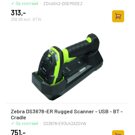
Op voorraad
·
ZD4A042-D0EM00EZ
313,-
258,68 excl. BTW
Toevoege
Zebra DS3678-ER Rugged Scanner - USB - BT -
Cradle
Op voorraad
·
DS3678-ER3U42A2SVW
751,-