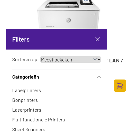
Filters
Sorteren op
HP LaserJet Enterprise M507dn MONO / LAN /
Wit-Zwart
Op voorraad
·
1PV87A
Categorieën
603,-
498,35 excl. BTW
Labelprinters
Toevoege
Bonprinters
Laserprinters
Multifunctionele Printers
Sheet Scanners