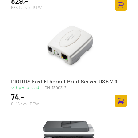
829,-
685,12 excl. BTW
Toevoege
DIGITUS Fast Ethernet Print Server USB 2.0
Op voorraad
·
DN-13003-2
74,-
61,16 excl. BTW
Toevoege