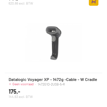
620,66 excl. BTW
Toevoege
Datalogic Voyager XP - 1472g -Cable - W Cradle
Geen voorraad
·
1472G1D-2USB-5-R
175,-
144,63 excl. BTW