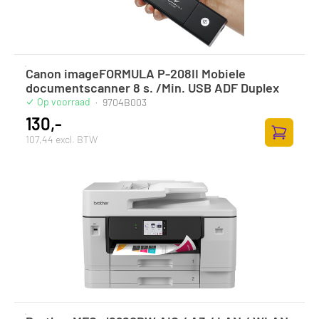
Canon imageFORMULA P-208II Mobiele
documentscanner 8 s. /Min. USB ADF Duplex
Op voorraad
·
9704B003
130,-
107,44 excl. BTW
Toevoege