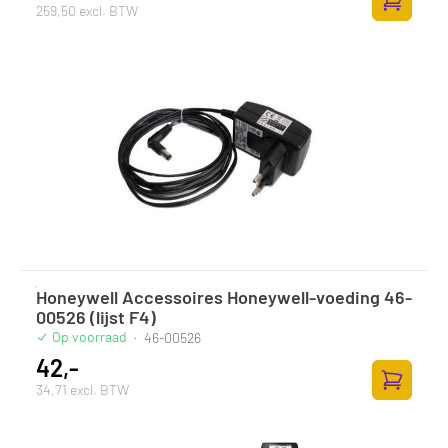
259,50 excl. BTW
Toevoege
Honeywell Accessoires Honeywell-voeding 46-
00526 (lijst F4)
Op voorraad
·
46-00526
42,-
34,71 excl. BTW
Toevoege