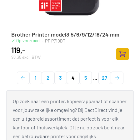
Brother Printer model3 5/6/9/12/18/24 mm
Op voorraad
·
PT-P710BT
119,-
98,35 excl. BTW
Toevoege
1
2
3
4
5
…
27
Op zoek naar een printer, kopieerapparaat of scanner
voor jouw zakelijke omgeving? Bij DectDirect vind je
een uitgebreid assortiment dat perfect is voor elk
kantoor of thuiswerkplek. Of je nu op zoek bent naar
een betrouwbare printer voor dagelijks