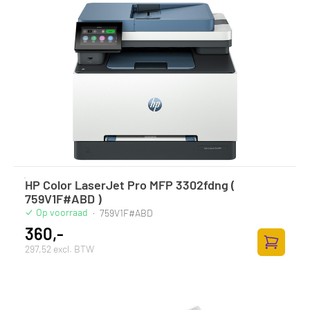
HP Color LaserJet Pro MFP 3302fdng (
759V1F#ABD )
Op voorraad
·
759V1F#ABD
360,-
297,52 excl. BTW
Toevoege