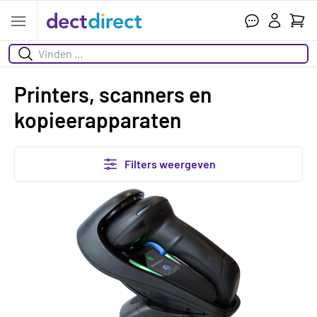
Wink
Open menu
Zoeken
Printers, scanners en
kopieerapparaten
Filters weergeven