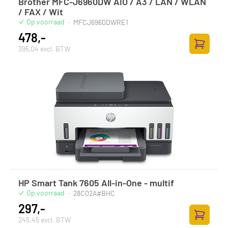
Brother MFC-J6960DW AIO / A3 / LAN / WLAN
/ FAX / Wit
Op voorraad
·
MFCJ6960DWRE1
478,-
395,04 excl. BTW
Toevoege
HP Smart Tank 7605 All-in-One - multif
Op voorraad
·
28C02A#BHC
297,-
245,45 excl. BTW
Toevoege