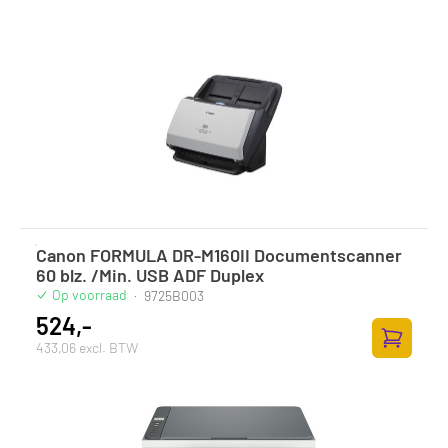
Canon FORMULA DR-M160II Documentscanner
60 blz. /Min. USB ADF Duplex
Op voorraad
·
9725B003
524,-
433,06 excl. BTW
Toevoege