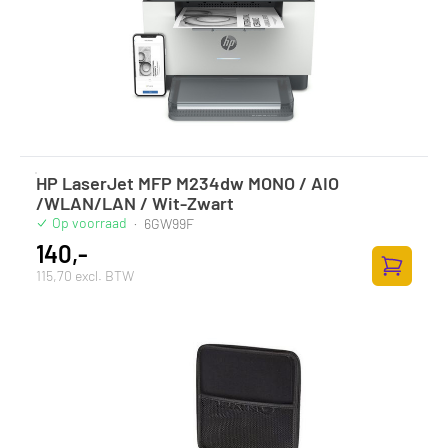
HP LaserJet MFP M234dw MONO / AIO
/WLAN/LAN / Wit-Zwart
Op voorraad
·
6GW99F
140,-
115,70 excl. BTW
Toevoege