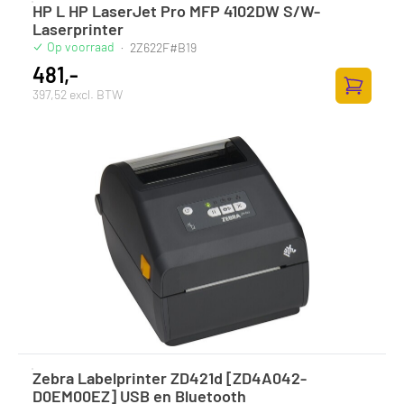
HP L HP LaserJet Pro MFP 4102DW S/W-
Laserprinter
Op voorraad
·
2Z622F#B19
481,-
397,52 excl. BTW
Toevoege
Zebra Labelprinter ZD421d [ZD4A042-
D0EM00EZ] USB en Bluetooth