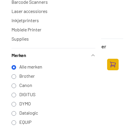
Barcode Scanners
Laser accessiores
Inkjetprinters
Mobiele Printer
Supplies
Honeywell Orbit - 7190g -Desktop Scanner
Op voorraad
·
7190G-2USBX-0
Merken
270,-
Alle merken
223,14 excl. BTW
Toevoege
Brother
Canon
DIGITUS
DYMO
Datalogic
EQUIP