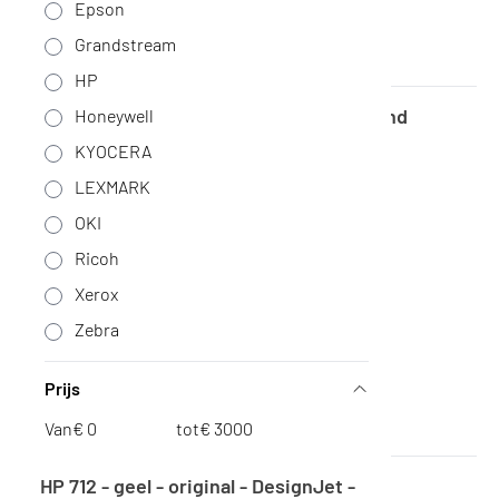
Epson
Grandstream
HP
Datalogic Quickscan - QD2131 - - EX Stand
Honeywell
Geen voorraad
·
QD2131-BKK1
KYOCERA
92,-
LEXMARK
76,03 excl. BTW
OKI
Ricoh
Xerox
Zebra
Prijs
Van
€
tot
€
HP 712 - geel - original - DesignJet -