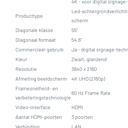
4K - voor digital signage
Led-achtergrondverlichti
Producttype
scherm
Diagonale klasse
55"
Diagonaal formaat
54.6"
Commercieel gebruik
Ja - digital signage-tech
Kleur
Zwart, glanzend
Resolutie
3840 x 2160
Afmeting beeldscherm
4K UHD (2160p)
Framesnelheid- en
60 Hz Frame Rate
verbeteringstechnologie
Video-interface
HDMI
Aantal HDMI-poorten
3 poorten
Verbinding
LAN