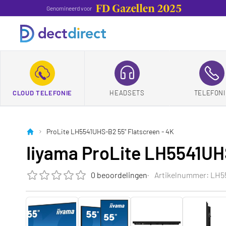
Genomineerd voor
CLOUD TELEFONIE
HEADSETS
TELEFONI
ProLite LH5541UHS-B2 55" Flatscreen - 4K
Iiyama ProLite LH5541UH
0 beoordelingen
Artikelnummer: LH
De beoordeling van dit product is
0.0
van de 5