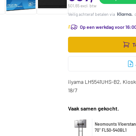
501,65 excl. btw
Veilig achteraf betalen via
Op een werkdag voor 16:00
T
iiyama LH5541UHS-B2, Kiosk-o
18/7
Vaak samen gekocht.
Neomounts Vloerstan
70" FL50-540BL1