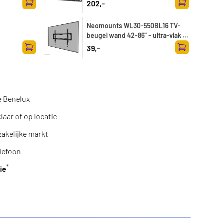
202,-
Toevoegen aan winkelwagen
Toevoegen a
Neomounts WL30-550BL16 TV-
beugel wand 42-86" - ultra-vlak -
Easy Install
39,-
Toevoegen aan winkelwagen
Toevoegen a
e Benelux
aar of op locatie
zakelijke markt
lefoon
*
ie