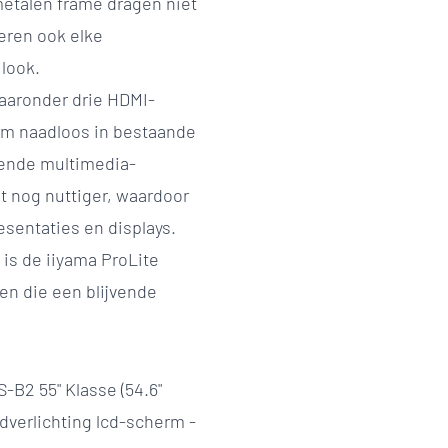
metalen frame dragen niet
eren ook elke
look.
aaronder drie HDMI-
erm naadloos in bestaande
llende multimedia-
 nog nuttiger, waardoor
esentaties en displays.
 is de iiyama ProLite
en die een blijvende
-B2 55" Klasse (54.6"
dverlichting lcd-scherm -