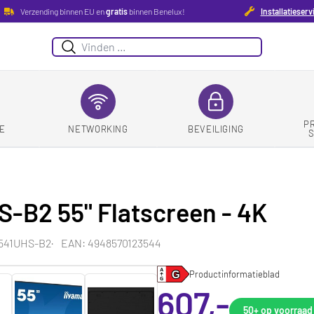
Verzending binnen EU en
gratis
binnen Benelux!
Installatieserv
Zoeken
P
E
NETWORKING
BEVEILIGING
S-B2 55" Flatscreen - 4K
5541UHS-B2
EAN: 4948570123544
Productinformatieblad
607,-
50+
op voorraad