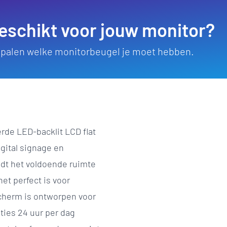
eschikt voor jouw monitor?
bepalen welke monitorbeugel je moet hebben.
de LED-backlit LCD flat
gital signage en
dt het voldoende ruimte
et perfect is voor
cherm is ontworpen voor
ties 24 uur per dag