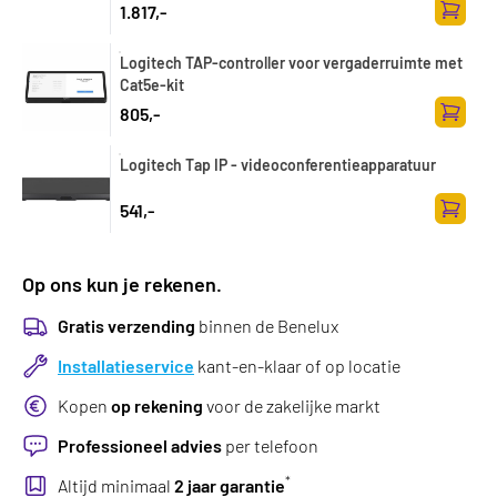
1.817,-
Toevoe
Logitech TAP-controller voor vergaderruimte met
Cat5e-kit
805,-
Toevoe
Logitech Tap IP - videoconferentieapparatuur
541,-
Toevoe
Op ons kun je rekenen.
Gratis verzending
binnen de Benelux
Installatieservice
kant-en-klaar of op locatie
Kopen
op rekening
voor de zakelijke markt
Professioneel advies
per telefoon
*
Altijd minimaal
2 jaar garantie