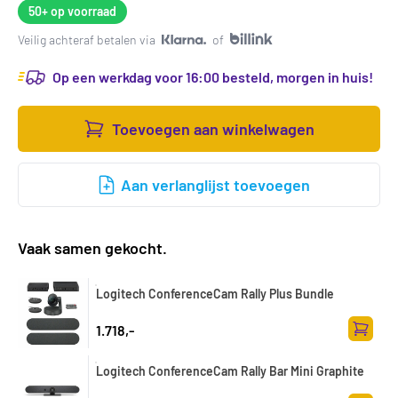
50+
op voorraad
Veilig achteraf betalen via
of
Op een werkdag voor 16:00 besteld, morgen in huis!
Toevoegen aan winkelwagen
Aan verlanglijst toevoegen
Vaak samen gekocht.
Logitech ConferenceCam Rally Plus Bundle
1.718,-
Toevoe
Logitech ConferenceCam Rally Bar Mini Graphite