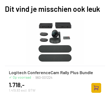
Dit vind je misschien ook leuk
Logitech ConferenceCam Rally Plus Bundle
Op voorraad
·
960-001224
1.718,-
1.419,83 excl. BTW
Toevoege