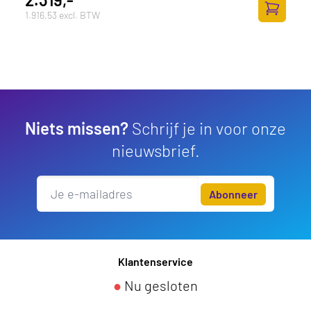
1.916,53 excl. BTW
Toevoege
Niets missen?
Schrijf je in voor onze
nieuwsbrief.
Abonneer
Klantenservice
●
Nu gesloten