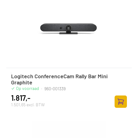
Logitech ConferenceCam Rally Bar Mini
Graphite
Op voorraad
·
960-001339
1.817,-
1.501,65 excl. BTW
Toevoege