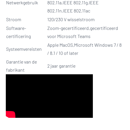
Netwerkgebruik
802.11a,IEEE 802.11g,IEEE
802.11n,IEEE 802.11ac
Stroom
120/230 V wisselstroom
Software-
Zoom-gecertificeerd,gecertificeerd
certificering
voor Microsoft Teams
Apple MacOS,Microsoft Windows 7 / 8
Systeemvereisten
/ 8.1 / 10 of later
Garantie van de
2 jaar garantie
fabrikant