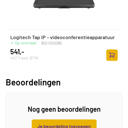
Logitech Tap IP - videoconferentieapparatuur
Op voorraad
·
952-000085
541,-
447,11 excl. BTW
Toevoege
Beoordelingen
Nog geen beoordelingen
Je beoordeling toevoegen