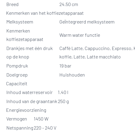
Breed
24.50 cm
Kenmerken van het koffiezetapparaat
Melksysteem
Geïntegreerd melksysteem
Kenmerken
Warm water functie
koffiezetapparaat
Drankjes met één druk
Caffè Latte, Cappuccino, Expresso, 
op de knop
koffie, Latte, Latte macchiato
Pompdruk
19 bar
Doelgroep
Huishouden
Capaciteit
Inhoud waterreservoir
1.40 l
Inhoud van de graantank
250 g
Energievoorziening
Vermogen
1450 W
Netspanning
220 - 240 V