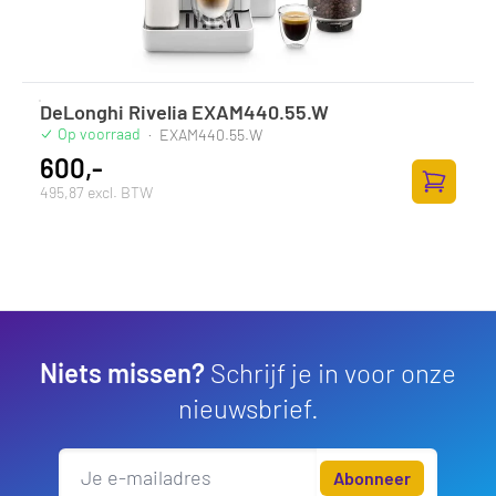
DeLonghi Rivelia EXAM440.55.W
Op voorraad
·
EXAM440.55.W
600,-
495,87 excl. BTW
Toevoege
Niets missen?
Schrijf je in voor onze
nieuwsbrief.
Abonneer