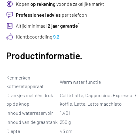
Kopen
op rekening
voor de zakelijke markt
Professioneel advies
per telefoon
*
Altijd minimaal
2 jaar garantie
Klantbeoordeling
9,2
Productinformatie.
Kenmerken
Warm water functie
koffiezetapparaat
Drankjes met één druk
Caffè Latte, Cappuccino, Expresso, 
op de knop
koffie, Latte, Latte macchiato
Inhoud waterreservoir
1.40 l
Inhoud van de graantank
250 g
Diepte
43 cm