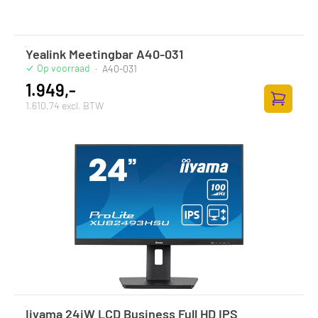
Yealink Meetingbar A40-031
Op voorraad
·
A40-031
1.949,-
1.610,74 excl. BTW
Toevoege
Iiyama 24iW LCD Business Full HD IPS