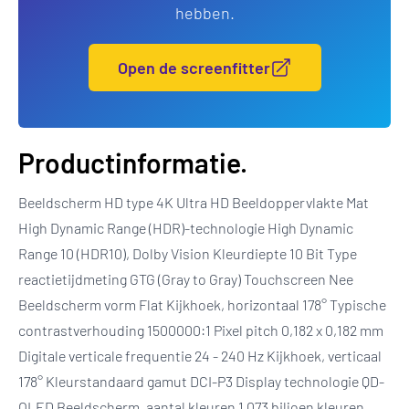
hebben.
Open de screenfitter
Productinformatie.
Beeldscherm HD type 4K Ultra HD Beeldoppervlakte Mat
High Dynamic Range (HDR)-technologie High Dynamic
Range 10 (HDR10), Dolby Vision Kleurdiepte 10 Bit Type
reactietijdmeting GTG (Gray to Gray) Touchscreen Nee
Beeldscherm vorm Flat Kijkhoek, horizontaal 178° Typische
contrastverhouding 1500000:1 Pixel pitch 0,182 x 0,182 mm
Digitale verticale frequentie 24 - 240 Hz Kijkhoek, verticaal
178° Kleurstandaard gamut DCI-P3 Display technologie QD-
OLED Beeldscherm, aantal kleuren 1.073 biljoen kleuren