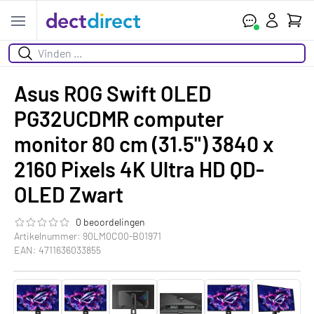
Wink
Open menu
Zoeken
Asus ROG Swift OLED
PG32UCDMR computer
monitor 80 cm (31.5") 3840 x
2160 Pixels 4K Ultra HD QD-
OLED Zwart
0 beoordelingen
De beoordeling van dit product is
0.0
van de 5
Artikelnummer: 90LM0C00-B01971
EAN: 4711636033855