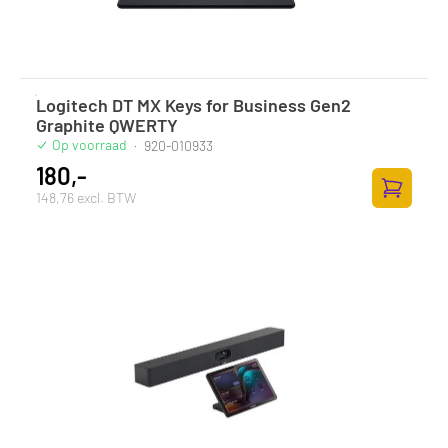
Logitech DT MX Keys for Business Gen2
Graphite QWERTY
Op voorraad
·
920-010933
180,-
148,76 excl. BTW
Toevoege