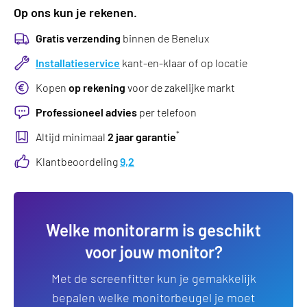
Op ons kun je rekenen.
Gratis verzending
binnen de Benelux
Installatieservice
kant-en-klaar of op locatie
Kopen
op rekening
voor de zakelijke markt
Professioneel advies
per telefoon
*
Altijd minimaal
2 jaar garantie
Klantbeoordeling
9,2
Welke monitorarm is geschikt
voor jouw monitor?
Met de screenfitter kun je gemakkelijk
bepalen welke monitorbeugel je moet