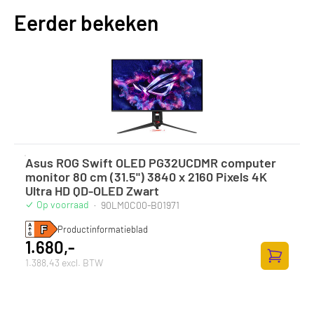
Eerder bekeken
Asus ROG Swift OLED PG32UCDMR computer
monitor 80 cm (31.5") 3840 x 2160 Pixels 4K
Ultra HD QD-OLED Zwart
Op voorraad
·
90LM0C00-B01971
Productinformatieblad
1.680,-
1.388,43 excl. BTW
Toevoege