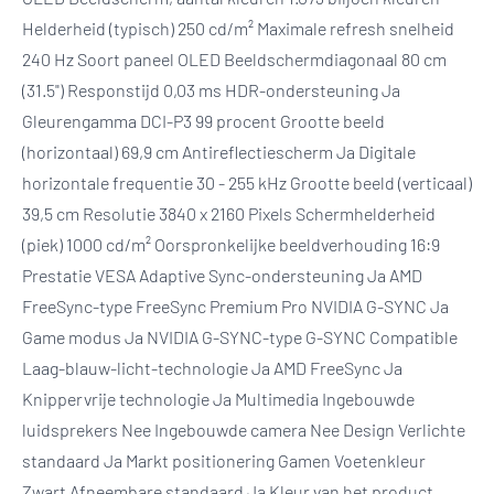
Helderheid (typisch) 250 cd/m² Maximale refresh snelheid
240 Hz Soort paneel OLED Beeldschermdiagonaal 80 cm
(31.5") Responstijd 0,03 ms HDR-ondersteuning Ja
Gleurengamma DCI-P3 99 procent Grootte beeld
(horizontaal) 69,9 cm Antireflectiescherm Ja Digitale
horizontale frequentie 30 - 255 kHz Grootte beeld (verticaal)
39,5 cm Resolutie 3840 x 2160 Pixels Schermhelderheid
(piek) 1000 cd/m² Oorspronkelijke beeldverhouding 16:9
Prestatie VESA Adaptive Sync-ondersteuning Ja AMD
FreeSync-type FreeSync Premium Pro NVIDIA G-SYNC Ja
Game modus Ja NVIDIA G-SYNC-type G-SYNC Compatible
Laag-blauw-licht-technologie Ja AMD FreeSync Ja
Knippervrije technologie Ja Multimedia Ingebouwde
luidsprekers Nee Ingebouwde camera Nee Design Verlichte
standaard Ja Markt positionering Gamen Voetenkleur
Zwart Afneembare standaard Ja Kleur van het product