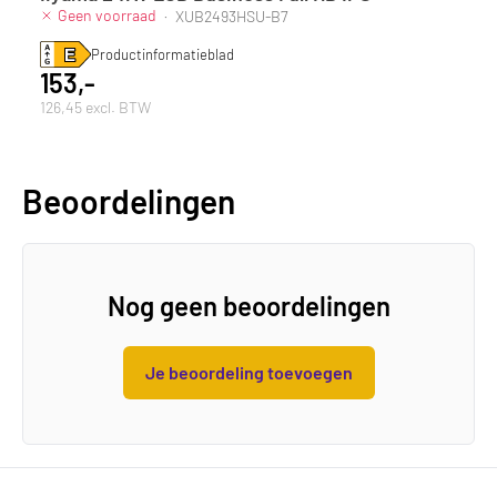
Geen voorraad
·
XUB2493HSU-B7
Productinformatieblad
153,-
126,45 excl. BTW
Beoordelingen
Nog geen beoordelingen
Je beoordeling toevoegen