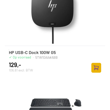
HP USB-C Dock 100W G5
Op voorraad
·
5TW10AA#ABB
129,-
106,61 excl. BTW
Toevoege