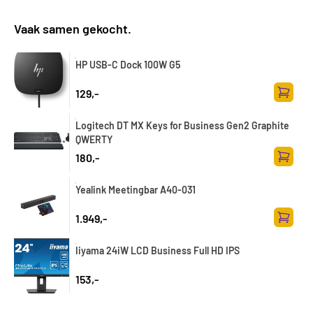
Vaak samen gekocht.
HP USB-C Dock 100W G5
129,-
Toevoe
Logitech DT MX Keys for Business Gen2 Graphite
QWERTY
180,-
Toevoe
Yealink Meetingbar A40-031
1.949,-
Toevoe
Iiyama 24iW LCD Business Full HD IPS
153,-