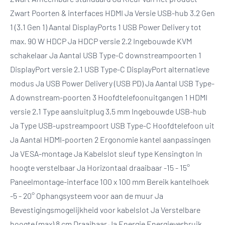
Zwart Poorten & interfaces HDMI Ja Versie USB-hub 3.2 Gen
1 (3.1 Gen 1) Aantal DisplayPorts 1 USB Power Delivery tot
max. 90 W HDCP Ja HDCP versie 2.2 Ingebouwde KVM
schakelaar Ja Aantal USB Type-C downstreampoorten 1
DisplayPort versie 2.1 USB Type-C DisplayPort alternatieve
modus Ja USB Power Delivery (USB PD) Ja Aantal USB Type-
A downstream-poorten 3 Hoofdtelefoonuitgangen 1 HDMI
versie 2.1 Type aansluitplug 3,5 mm Ingebouwde USB-hub
Ja Type USB-upstreampoort USB Type-C Hoofdtelefoon uit
Ja Aantal HDMI-poorten 2 Ergonomie kantel aanpassingen
Ja VESA-montage Ja Kabelslot sleuf type Kensington In
hoogte verstelbaar Ja Horizontaal draaibaar -15 - 15°
Paneelmontage-interface 100 x 100 mm Bereik kantelhoek
-5 - 20° Ophangsysteem voor aan de muur Ja
Bevestigingsmogelijkheid voor kabelslot Ja Verstelbare
hoogte (max) 8 cm Draaibaar Ja Energie Energieverbruik